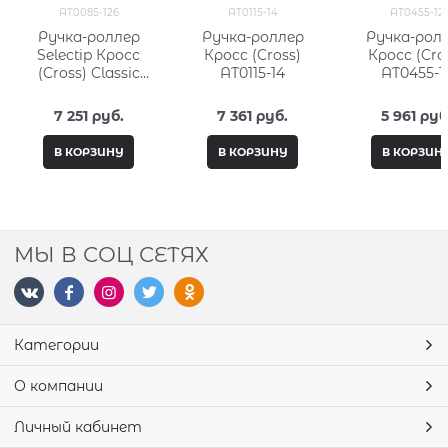
AT0085-126
AT0115-14
AT0455-12
Ручка-роллер
Ручка-роллер
Ручка-рол
Selectip Кросс
Кросс (Cross)
Кросс (Cro
(Cross) Classic
AT0115-14
AT0455-1
Century Aquatic
Yellow Lacquer
7 251
 руб.
7 361
 руб.
5 961
 руб
В КОРЗИНУ
В КОРЗИНУ
В КОРЗИН
МЫ В СОЦ СЕТЯХ
Категории
О компании
Личный кабинет