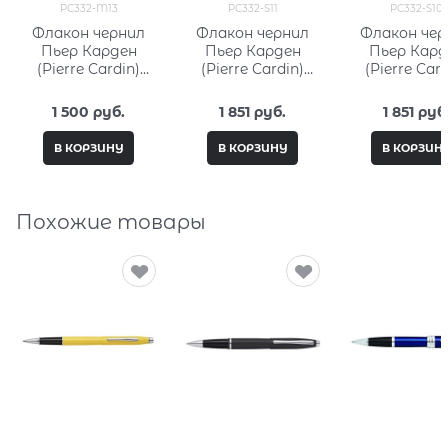
PC332-M13
PC332-S11
PC332-S10
Флакон чернил
Флакон чернил
Флакон чер
Пьер Карден
Пьер Карден
Пьер Кард
(Pierre Cardin)
(Pierre Cardin)
(Pierre Card
15мл, серия City
30мл, серия City
30мл, серия 
Fantasy PC332-
Fantasy PC332-S11
Fantasy PC33
1 500
 руб.
1 851
 руб.
1 851
 руб
M13
В КОРЗИНУ
В КОРЗИНУ
В КОРЗИН
Похожие товары