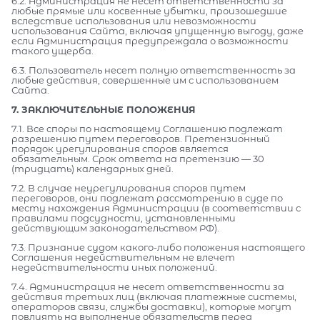
6.2. Администрация не несет ответственности за
любые прямые или косвенные убытки, произошедшие
вследствие использования или невозможности
использования Сайта, включая упущенную выгоду, даже
если Администрация предупреждала о возможности
такого ущерба.
6.3. Пользователь несет полную ответственность за
любые действия, совершенные им с использованием
Сайта.
7. ЗАКЛЮЧИТЕЛЬНЫЕ ПОЛОЖЕНИЯ
7.1. Все споры по настоящему Соглашению подлежат
разрешению путем переговоров. Претензионный
порядок урегулирования споров является
обязательным. Срок ответа на претензию — 30
(тридцать) календарных дней.
7.2. В случае неурегулирования споров путем
переговоров, они подлежат рассмотрению в суде по
месту нахождения Администрации (в соответствии с
правилами подсудности, установленными
действующим законодательством РФ).
7.3. Признание судом какого-либо положения настоящего
Соглашения недействительным не влечет
недействительности иных положений.
7.4. Администрация не несет ответственности за
действия третьих лиц (включая платежные системы,
операторов связи, службы доставки), которые могут
повлиять на выполнение обязательств перед