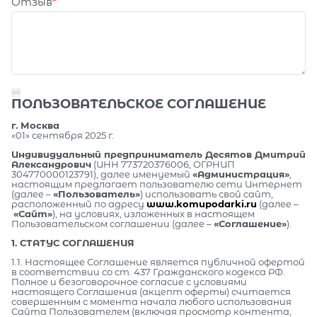
Отзыв
ПОЛЬЗОВАТЕЛЬСКОЕ СОГЛАШЕНИЕ
г. Москва
«01» сентября 2025 г.
Индивидуальный предприниматель Десятов Дмитрий
Александрович
(ИНН 773720376006, ОГРНИП
304770000123791), далее именуемый
«Администрация»
,
настоящим предлагает пользователю сети Интернет
(далее –
«Пользователь»
) использовать свой сайт,
расположенный по адресу
www.komupodarki.ru
(далее –
«Сайт»
), на условиях, изложенных в настоящем
Пользовательском соглашении (далее –
«Соглашение»
).
1. СТАТУС СОГЛАШЕНИЯ
1.1. Настоящее Соглашение является публичной офертой
в соответствии со ст. 437 Гражданского кодекса РФ.
Полное и безоговорочное согласие с условиями
настоящего Соглашения (акцепт оферты) считается
совершенным с момента начала любого использования
Сайта Пользователем (включая просмотр контента,