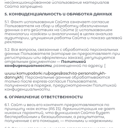
несанкционированное использование материалов
Сайта запрещено.
5. КОНФИДЕНЦИАЛЬНОСТЬ И ОБРАБОТКА ДАННЫХ
5.1. Факт использования Сайта означает согласие
Пользователя на сбор и обработку обезличенных
данных о его действиях на Сайте (с использованием
технологии «cookies» и аналогичных) в целях анализа
аудитории, улучшения работы Сайта и показа целевой
рекламы.
5.2. Все вопросы, связанные с обработкой персональных
данных Пользователя (которые он предоставляет при
регистрации или оформлении заказа), регулируются
отдельным документом —
Политикой
конфиденциальности
, размещенной по адресу: [
www.komupodarki.ru/pages/zaschita-personalnykh-
dannykh
]. Персональные данные обрабатываются
только после express-согласия Пользователя,
полученного в порядке, предусмотренном Политикой
конфиденциальности.
6. ОГРАНИЧЕНИЕ ОТВЕТСТВЕННОСТИ
6.1. Сайт и весь его контент предоставляются по
принципу «как есть» (AS IS). Администрация не дает
никаких гарантий, что функционал Сайта будет
бесперебойным и безошибочным, а результаты,
полученные с его помощью, — точными и надежными.