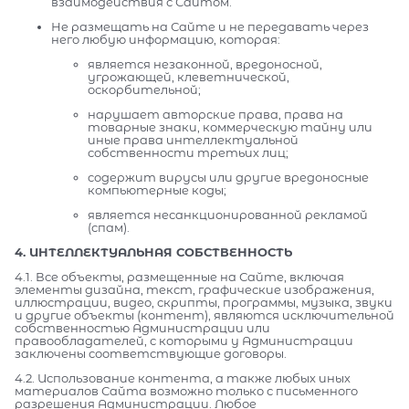
взаимодействия с Сайтом.
Не размещать на Сайте и не передавать через
него любую информацию, которая:
является незаконной, вредоносной,
угрожающей, клеветнической,
оскорбительной;
нарушает авторские права, права на
товарные знаки, коммерческую тайну или
иные права интеллектуальной
собственности третьих лиц;
содержит вирусы или другие вредоносные
компьютерные коды;
является несанкционированной рекламой
(спам).
4. ИНТЕЛЛЕКТУАЛЬНАЯ СОБСТВЕННОСТЬ
4.1. Все объекты, размещенные на Сайте, включая
элементы дизайна, текст, графические изображения,
иллюстрации, видео, скрипты, программы, музыка, звуки
и другие объекты (контент), являются исключительной
собственностью Администрации или
правообладателей, с которыми у Администрации
заключены соответствующие договоры.
4.2. Использование контента, а также любых иных
материалов Сайта возможно только с письменного
разрешения Администрации. Любое