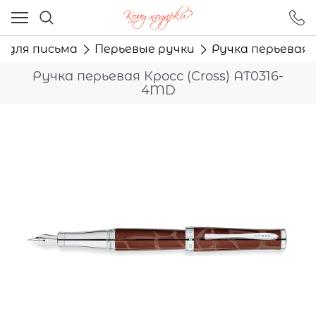
Ваш город - Москва,
угадали?
и для письма
Перьевые ручки
Ручка перьевая 
ДА
НЕТ
Ручка перьевая Кросс (Cross) AT0316-
4MD