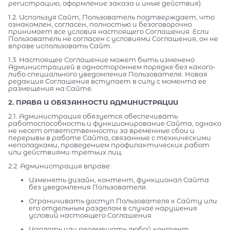
регистрацию, оформление заказа и иные действия).
1.2. Используя Сайт, Пользователь подтверждает, что
ознакомлен, согласен, полностью и безоговорочно
принимает все условия настоящего Соглашения. Если
Пользователь не согласен с условиями Соглашения, он не
вправе использовать Сайт.
1.3. Настоящее Соглашение может быть изменено
Администрацией в одностороннем порядке без какого-
либо специального уведомления Пользователя. Новая
редакция Соглашения вступает в силу с момента ее
размещения на Сайте.
2. ПРАВА И ОБЯЗАННОСТИ АДМИНИСТРАЦИИ
2.1. Администрация обязуется обеспечивать
работоспособность и функционирование Сайта, однако
не несет ответственности за временные сбои и
перерывы в работе Сайта, связанные с техническими
неполадками, проведением профилактических работ
или действиями третьих лиц.
2.2. Администрация вправе:
Изменять дизайн, контент, функционал Сайта
без уведомления Пользователя.
Ограничивать доступ Пользователя к Сайту или
его отдельным разделам в случае нарушения
условий настоящего Соглашения.
Удалять или перемещать любой контент,