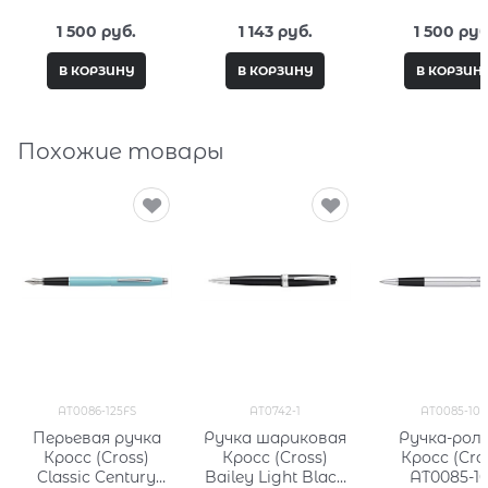
15мл, серия City
Кросс (Cross) 8513
15мл, серия 
Fantasy PC332-M4
Fantasy PC3
1 500
 руб.
1 143
 руб.
1 500
 руб
В КОРЗИНУ
В КОРЗИНУ
В КОРЗИН
Похожие товары
AT0086-125FS
AT0742-1
AT0085-108
Перьевая ручка
Ручка шариковая
Ручка-рол
Кросс (Cross)
Кросс (Cross)
Кросс (Cro
Classic Century
Bailey Light Black
AT0085-1