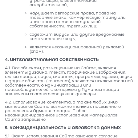
угрожающей, клеветнической,
оскорбительной;
нарушает авторские права, права на
товарные знаки, коммерческую тайну или
иные права интеллектуальной
собственности третьих лиц;
содержит вирусы или другие вредоносные
компьютерные коды;
является несанкционированной рекламой
(спам).
4. ИНТЕЛЛЕКТУАЛЬНАЯ СОБСТВЕННОСТЬ
4.1. Все объекты, размещенные на Сайте, включая
элементы дизайна, текст, графические изображения,
иллюстрации, видео, скрипты, программы, музыка, звуки
и другие объекты (контент), являются исключительной
собственностью Администрации или
правообладателей, с которыми у Администрации
заключены соответствующие договоры.
4.2. Использование контента, а также любых иных
материалов Сайта возможно только с письменного
разрешения Администрации. Любое
несанкционированное использование материалов
Сайта запрещено.
5. КОНФИДЕНЦИАЛЬНОСТЬ И ОБРАБОТКА ДАННЫХ
5.1. Факт использования Сайта означает согласие