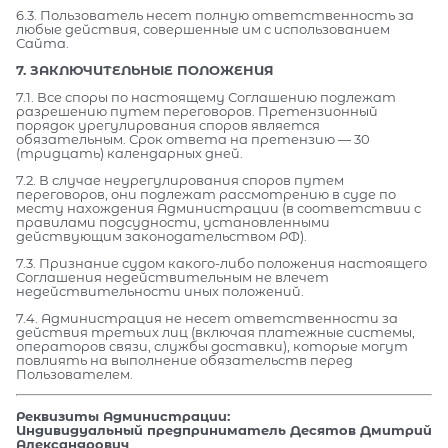
6.3. Пользователь несет полную ответственность за
любые действия, совершенные им с использованием
Сайта.
7. ЗАКЛЮЧИТЕЛЬНЫЕ ПОЛОЖЕНИЯ
7.1. Все споры по настоящему Соглашению подлежат
разрешению путем переговоров. Претензионный
порядок урегулирования споров является
обязательным. Срок ответа на претензию — 30
(тридцать) календарных дней.
7.2. В случае неурегулирования споров путем
переговоров, они подлежат рассмотрению в суде по
месту нахождения Администрации (в соответствии с
правилами подсудности, установленными
действующим законодательством РФ).
7.3. Признание судом какого-либо положения настоящего
Соглашения недействительным не влечет
недействительности иных положений.
7.4. Администрация не несет ответственности за
действия третьих лиц (включая платежные системы,
операторов связи, службы доставки), которые могут
повлиять на выполнение обязательств перед
Пользователем.
Реквизиты Администрации:
Индивидуальный предприниматель Десятов Дмитрий
Александрович