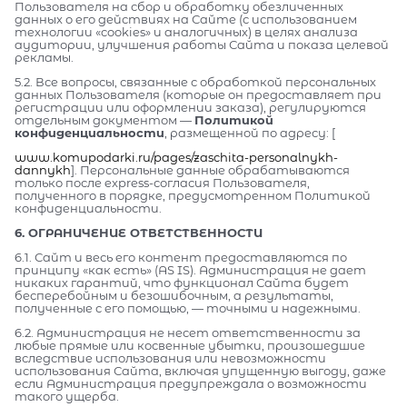
Пользователя на сбор и обработку обезличенных
данных о его действиях на Сайте (с использованием
технологии «cookies» и аналогичных) в целях анализа
аудитории, улучшения работы Сайта и показа целевой
рекламы.
5.2. Все вопросы, связанные с обработкой персональных
данных Пользователя (которые он предоставляет при
регистрации или оформлении заказа), регулируются
отдельным документом —
Политикой
конфиденциальности
, размещенной по адресу: [
www.komupodarki.ru/pages/zaschita-personalnykh-
dannykh
]. Персональные данные обрабатываются
только после express-согласия Пользователя,
полученного в порядке, предусмотренном Политикой
конфиденциальности.
6. ОГРАНИЧЕНИЕ ОТВЕТСТВЕННОСТИ
6.1. Сайт и весь его контент предоставляются по
принципу «как есть» (AS IS). Администрация не дает
никаких гарантий, что функционал Сайта будет
бесперебойным и безошибочным, а результаты,
полученные с его помощью, — точными и надежными.
6.2. Администрация не несет ответственности за
любые прямые или косвенные убытки, произошедшие
вследствие использования или невозможности
использования Сайта, включая упущенную выгоду, даже
если Администрация предупреждала о возможности
такого ущерба.