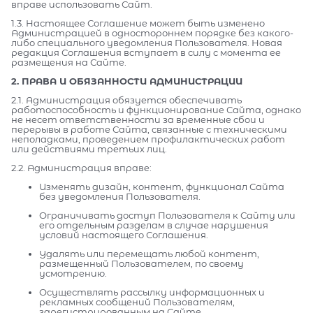
вправе использовать Сайт.
1.3. Настоящее Соглашение может быть изменено
Администрацией в одностороннем порядке без какого-
либо специального уведомления Пользователя. Новая
редакция Соглашения вступает в силу с момента ее
размещения на Сайте.
2. ПРАВА И ОБЯЗАННОСТИ АДМИНИСТРАЦИИ
2.1. Администрация обязуется обеспечивать
работоспособность и функционирование Сайта, однако
не несет ответственности за временные сбои и
перерывы в работе Сайта, связанные с техническими
неполадками, проведением профилактических работ
или действиями третьих лиц.
2.2. Администрация вправе:
Изменять дизайн, контент, функционал Сайта
без уведомления Пользователя.
Ограничивать доступ Пользователя к Сайту или
его отдельным разделам в случае нарушения
условий настоящего Соглашения.
Удалять или перемещать любой контент,
размещенный Пользователем, по своему
усмотрению.
Осуществлять рассылку информационных и
рекламных сообщений Пользователям,
зарегистрированным на Сайте.