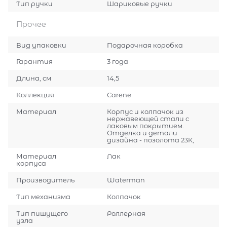
Тип ручки
Шариковые ручки
Прочее
Вид упаковки
Подарочная коробка
Гарантия
3 года
Длина, см
14,5
Коллекция
Carene
Материал
Корпус и колпачок из
нержавеющей стали с
лаковым покрытием.
Отделка и детали
дизайна - позолота 23К,
Материал
Лак
корпуса
Производитель
Waterman
Тип механизма
Колпачок
Тип пишущего
Роллерная
узла