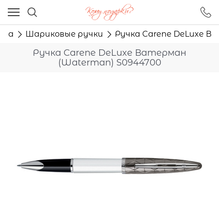
Ваш город - Москва,
угадали?
ьма
Шариковые ручки
Ручка Carene DeLuxe В
ДА
НЕТ
Ручка Carene DeLuxe Ватерман
(Waterman) S0944700