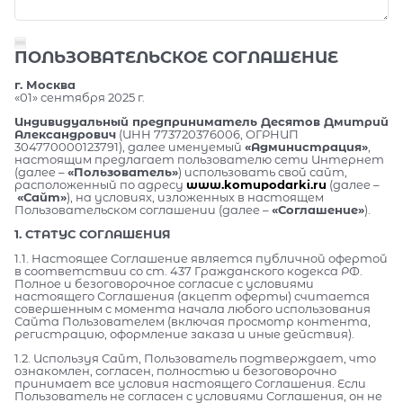
ПОЛЬЗОВАТЕЛЬСКОЕ СОГЛАШЕНИЕ
г. Москва
«01» сентября 2025 г.
Индивидуальный предприниматель Десятов Дмитрий
Александрович
(ИНН 773720376006, ОГРНИП
304770000123791), далее именуемый
«Администрация»
,
настоящим предлагает пользователю сети Интернет
(далее –
«Пользователь»
) использовать свой сайт,
расположенный по адресу
www.komupodarki.ru
(далее –
«Сайт»
), на условиях, изложенных в настоящем
Пользовательском соглашении (далее –
«Соглашение»
).
1. СТАТУС СОГЛАШЕНИЯ
1.1. Настоящее Соглашение является публичной офертой
в соответствии со ст. 437 Гражданского кодекса РФ.
Полное и безоговорочное согласие с условиями
настоящего Соглашения (акцепт оферты) считается
совершенным с момента начала любого использования
Сайта Пользователем (включая просмотр контента,
регистрацию, оформление заказа и иные действия).
1.2. Используя Сайт, Пользователь подтверждает, что
ознакомлен, согласен, полностью и безоговорочно
принимает все условия настоящего Соглашения. Если
Пользователь не согласен с условиями Соглашения, он не