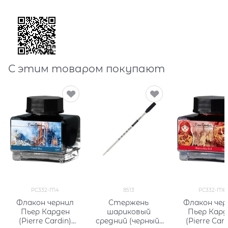
С этим товаром покупают
PC332-M4
8513
PC332-M6
Флакон чернил
Стержень
Флакон чер
Пьер Карден
шариковый
Пьер Кард
(Pierre Cardin)
средний (черный)
(Pierre Card