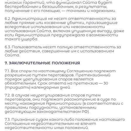
никаких гарантий, что функционал Сайта будет
бесперебойным и безошибочным, а результаты,
полученные с его помощью, — точными и надежными.
6.2. Администрация не несет ответственности за
любые прямые или косвенные убытки, произошедшие
вследствие использования или невозможности
использования Сайта, включая упущенную выгоду, даже
если Администрация предупреждала о возможности
такого ущерба.
6.3. Пользователь несет полную ответственность за
любые действия, совершенные им с использованием
Сайта.
7. ЗАКЛЮЧИТЕЛЬНЫЕ ПОЛОЖЕНИЯ
7.1. Все споры по настоящему Соглашению подлежат
разрешению путем переговоров. Претензионный
порядок урегулирования споров является
обязательным. Срок ответа на претензию — 30
(тридцать) календарных дней.
7.2. В случае неурегулирования споров путем
переговоров, они подлежат рассмотрению в суде по
месту нахождения Администрации (в соответствии с
правилами подсудности, установленными
действующим законодательством РФ).
7.3. Признание судом какого-либо положения настоящего
Соглашения недействительным не влечет
недействительности иных положений.