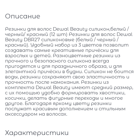
Описание
Резинки для волос Dewal Beauty силикон,белый /
черный/ красный (12 шт) Резинки для волос Dewal
Beauty DBR27 силиконовые (белый / черный /
красный). Удобный набор из 3 цветов позволит
создавать самые креативные причёски для
взрослых и детей. Разноцветные резинки из
прочного и безопасного силикона всегда
пригодятся и для праздничного образа, и для
элегантной причёски в будни. Силикон не боится
воды, резинки сохраняют свою эластичность и
прочность после намокания. Резинки из
комплекта Dewal Beauty имеют средний размер,
с их помощью удобно формировать хвостики,
косички, делать фигурные переходы и многое
другое. Благодаря яркому цвету резинки
послужат красивым дополнением и стильным
аксессуаром на волосах.
Характеристики