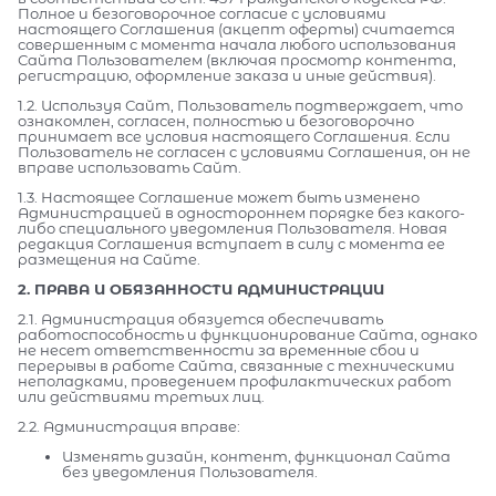
Полное и безоговорочное согласие с условиями
настоящего Соглашения (акцепт оферты) считается
совершенным с момента начала любого использования
Сайта Пользователем (включая просмотр контента,
регистрацию, оформление заказа и иные действия).
1.2. Используя Сайт, Пользователь подтверждает, что
ознакомлен, согласен, полностью и безоговорочно
принимает все условия настоящего Соглашения. Если
Пользователь не согласен с условиями Соглашения, он не
вправе использовать Сайт.
1.3. Настоящее Соглашение может быть изменено
Администрацией в одностороннем порядке без какого-
либо специального уведомления Пользователя. Новая
редакция Соглашения вступает в силу с момента ее
размещения на Сайте.
2. ПРАВА И ОБЯЗАННОСТИ АДМИНИСТРАЦИИ
2.1. Администрация обязуется обеспечивать
работоспособность и функционирование Сайта, однако
не несет ответственности за временные сбои и
перерывы в работе Сайта, связанные с техническими
неполадками, проведением профилактических работ
или действиями третьих лиц.
2.2. Администрация вправе:
Изменять дизайн, контент, функционал Сайта
без уведомления Пользователя.