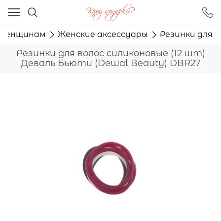
Ваш город - Москва,
угадали?
Женщинам
Женские аксессуары
Резинки для в
ДА
НЕТ
Резинки для волос силиконовые (12 шт)
Деваль Бьюти (Dewal Beauty) DBR27