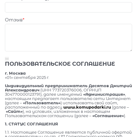
Отзыв
ПОЛЬЗОВАТЕЛЬСКОЕ СОГЛАШЕНИЕ
г. Москва
«01» сентября 2025 г.
Индивидуальный предприниматель Десятов Дмитрий
Александрович
(ИНН 773720376006, ОГРНИП
304770000123791), далее именуемый
«Администрация»
,
настоящим предлагает пользователю сети Интернет
(далее –
«Пользователь»
) использовать свой сайт,
расположенный по адресу
www.komupodarki.ru
(далее –
«Сайт»
), на условиях, изложенных в настоящем
Пользовательском соглашении (далее –
«Соглашение»
).
1. СТАТУС СОГЛАШЕНИЯ
1.1. Настоящее Соглашение является публичной офертой
в соответствии со ст. 437 Гражданского кодекса РФ.