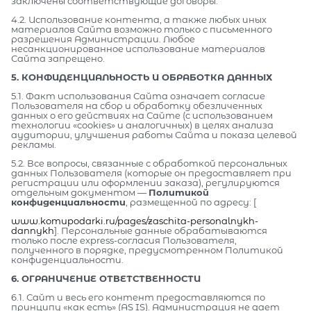
заключены соответствующие договоры.
4.2. Использование контента, а также любых иных
материалов Сайта возможно только с письменного
разрешения Администрации. Любое
несанкционированное использование материалов
Сайта запрещено.
5. КОНФИДЕНЦИАЛЬНОСТЬ И ОБРАБОТКА ДАННЫХ
5.1. Факт использования Сайта означает согласие
Пользователя на сбор и обработку обезличенных
данных о его действиях на Сайте (с использованием
технологии «cookies» и аналогичных) в целях анализа
аудитории, улучшения работы Сайта и показа целевой
рекламы.
5.2. Все вопросы, связанные с обработкой персональных
данных Пользователя (которые он предоставляет при
регистрации или оформлении заказа), регулируются
отдельным документом —
Политикой
конфиденциальности
, размещенной по адресу: [
www.komupodarki.ru/pages/zaschita-personalnykh-
dannykh
]. Персональные данные обрабатываются
только после express-согласия Пользователя,
полученного в порядке, предусмотренном Политикой
конфиденциальности.
6. ОГРАНИЧЕНИЕ ОТВЕТСТВЕННОСТИ
6.1. Сайт и весь его контент предоставляются по
принципу «как есть» (AS IS). Администрация не дает