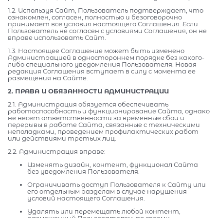
1.2. Используя Сайт, Пользователь подтверждает, что
ознакомлен, согласен, полностью и безоговорочно
принимает все условия настоящего Соглашения. Если
Пользователь не согласен с условиями Соглашения, он не
вправе использовать Сайт.
1.3. Настоящее Соглашение может быть изменено
Администрацией в одностороннем порядке без какого-
либо специального уведомления Пользователя. Новая
редакция Соглашения вступает в силу с момента ее
размещения на Сайте.
2. ПРАВА И ОБЯЗАННОСТИ АДМИНИСТРАЦИИ
2.1. Администрация обязуется обеспечивать
работоспособность и функционирование Сайта, однако
не несет ответственности за временные сбои и
перерывы в работе Сайта, связанные с техническими
неполадками, проведением профилактических работ
или действиями третьих лиц.
2.2. Администрация вправе:
Изменять дизайн, контент, функционал Сайта
без уведомления Пользователя.
Ограничивать доступ Пользователя к Сайту или
его отдельным разделам в случае нарушения
условий настоящего Соглашения.
Удалять или перемещать любой контент,
размещенный Пользователем, по своему