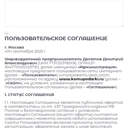
ПОЛЬЗОВАТЕЛЬСКОЕ СОГЛАШЕНИЕ
г. Москва
«01» сентября 2025 г.
Индивидуальный предприниматель Десятов Дмитрий
Александрович
(ИНН 773720376006, ОГРНИП
304770000123791), далее именуемый
«Администрация»
,
настоящим предлагает пользователю сети Интернет
(далее –
«Пользователь»
) использовать свой сайт,
расположенный по адресу
www.komupodarki.ru
(далее –
«Сайт»
), на условиях, изложенных в настоящем
Пользовательском соглашении (далее –
«Соглашение»
).
1. СТАТУС СОГЛАШЕНИЯ
1.1. Настоящее Соглашение является публичной офертой
в соответствии со ст. 437 Гражданского кодекса РФ.
Полное и безоговорочное согласие с условиями
настоящего Соглашения (акцепт оферты) считается
совершенным с момента начала любого использования
Сайта Пользователем (включая просмотр контента,
регистрацию, оформление заказа и иные действия).