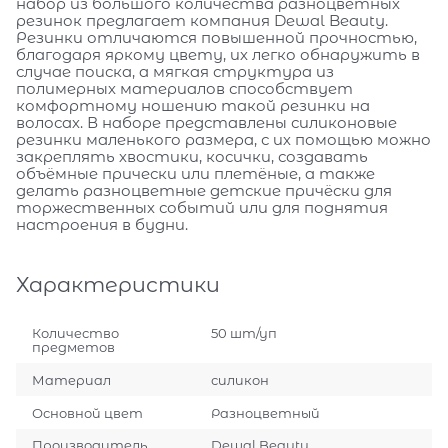
набор из большого количества разноцветных
резинок предлагает компания Dewal Beauty.
Резинки отличаются повышенной прочностью,
благодаря яркому цвету, их легко обнаружить в
случае поиска, а мягкая структура из
полимерных материалов способствует
комфортному ношению такой резинки на
волосах. В наборе представлены силиконовые
резинки маленького размера, с их помощью можно
закреплять хвостики, косички, создавать
объёмные прически или плетёные, а также
делать разноцветные детские причёски для
торжественных событий или для поднятия
настроения в будни.
Характеристики
Количество
50 шт/уп
предметов
Материал
силикон
Основной цвет
Разноцветный
Производитель
Dewal Beauty