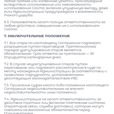
любые прямые или косвенные убытки, произошедшие
вследствие использования или невозможности
использования Сайта, включая упущенную выгоду, даже
если Администрация предупреждала о возможности
такого ущерба.
6.3. Пользователь несет полную ответственность за
любые действия, совершенные им с использованием
Сайта.
7. ЗАКЛЮЧИТЕЛЬНЫЕ ПОЛОЖЕНИЯ
7.1. Все споры по настоящему Соглашению подлежат
разрешению путем переговоров. Претензионный
порядок урегулирования споров является
обязательным. Срок ответа на претензию — 30
(тридцать) календарных дней.
7.2. В случае неурегулирования споров путем
переговоров, они подлежат рассмотрению в суде по
месту нахождения Администрации (в соответствии с
правилами подсудности, установленными
действующим законодательством РФ).
7.3. Признание судом какого-либо положения настоящего
Соглашения недействительным не влечет
недействительности иных положений.
7.4. Администрация не несет ответственности за
действия третьих лиц (включая платежные системы,
операторов связи, службы доставки), которые могут
повлиять на выполнение обязательств перед
Пользователем.