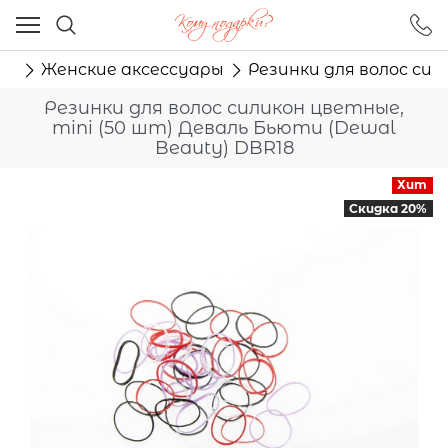
Ваш город - Москва,
угадали?
ам
Женские аксессуары
Резинки для волос сил
ДА
НЕТ
Резинки для волос силикон цветные,
mini (50 шт) Деваль Бьюти (Dewal
Beauty) DBR18
Хит
Скидка 20%