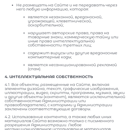
Не размещать на Сайте и не передавать через
него любую информацию, которая:
является незаконной, вредоносной,
угрожающей, клеветнической,
оскорбительной;
нарушает авторские права, права на
товарные знаки, коммерческую тайну или
иные права интеллектуальной
собственности третьих лиц;
содержит вирусы или другие вредоносные
компьютерные коды;
является несанкционированной рекламой
(спам).
4. ИНТЕЛЛЕКТУАЛЬНАЯ СОБСТВЕННОСТЬ
4.1. Все объекты, размещенные на Сайте, включая
элементы дизайна, текст, графические изображения,
иллюстрации, видео, скрипты, программы, музыка, звуки
и другие объекты (контент), являются исключительной
собственностью Администрации или
правообладателей, с которыми у Администрации
заключены соответствующие договоры.
4.2. Использование контента, а также любых иных
материалов Сайта возможно только с письменного
разрешения Администрации. Любое
несанкционированное использование материалов