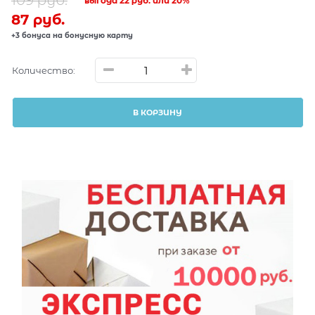
109
 руб.
выгода
22 руб.
или
20%
87
 руб.
+3 бонуса на бонусную карту
Количество:
В КОРЗИНУ