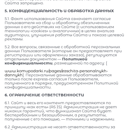
Сайта запрещено.
5. КОНФИДЕНЦИАЛЬНОСТЬ И ОБРАБОТКА ДАННЫХ
5.1. Факт использования Сайта означает согласие
Пользователя на сбор и обработку обезличенных
данных о его действиях на Сайте (с использованием
технологии «cookies» и аналогичных) в целях анализа
аудитории, улучшения работы Сайта и показа целевой
рекламы.
5.2. Все вопросы, связанные с обработкой персональных
данных Пользователя (которые он предоставляет при
регистрации или оформлении заказа), регулируются
отдельным документом —
Политикой
конфиденциальности
, размещенной по адресу: [
www.komupodarki.ru/pages/zaschita-personalnykh-
dannykh
]. Персональные данные обрабатываются
только после express-согласия Пользователя,
полученного в порядке, предусмотренном Политикой
конфиденциальности.
6. ОГРАНИЧЕНИЕ ОТВЕТСТВЕННОСТИ
6.1. Сайт и весь его контент предоставляются по
принципу «как есть» (AS IS). Администрация не дает
никаких гарантий, что функционал Сайта будет
бесперебойным и безошибочным, а результаты,
полученные с его помощью, — точными и надежными.
6.2. Администрация не несет ответственности за