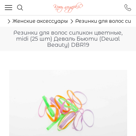
Ваш город - Москва,
угадали?
ам
Женские аксессуары
Резинки для волос сил
ДА
НЕТ
Резинки для волос силикон цветные,
midi (25 шт) Деваль Бьюти (Dewal
Beauty) DBR19