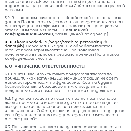
технологии «cookies» и аналогичных) в целях анализа
аудитории, улучшения работы Сайта и показа целевой
рекламы.
5.2. Все вопросы, связанные с обработкой персональных
данных Пользователя (которые он предоставляет при
регистрации или оформлении заказа), регулируются
отдельным документом —
Политикой
конфиденциальности
, размещенной по адресу: [
www.komupodarki.ru/pages/zaschita-personalnykh-
dannykh
]. Персональные данные обрабатываются
только после express-согласия Пользователя,
полученного в порядке, предусмотренном Политикой
конфиденциальности.
6. ОГРАНИЧЕНИЕ ОТВЕТСТВЕННОСТИ
6.1. Сайт и весь его контент предоставляются по
принципу «как есть» (AS IS). Администрация не дает
никаких гарантий, что функционал Сайта будет
бесперебойным и безошибочным, а результаты,
полученные с его помощью, — точными и надежными.
6.2. Администрация не несет ответственности за
любые прямые или косвенные убытки, произошедшие
вследствие использования или невозможности
использования Сайта, включая упущенную выгоду, даже
если Администрация предупреждала о возможности
такого ущерба.
6.3. Пользователь несет полную ответственность за
любые действия, совершенные им с использованием