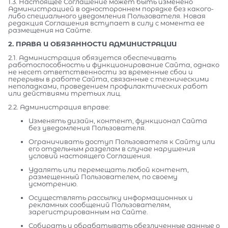
1.3. Настоящее Соглашение может быть изменено
Администрацией в одностороннем порядке без какого-
либо специального уведомления Пользователя. Новая
редакция Соглашения вступает в силу с момента ее
размещения на Сайте.
2. ПРАВА И ОБЯЗАННОСТИ АДМИНИСТРАЦИИ
2.1. Администрация обязуется обеспечивать
работоспособность и функционирование Сайта, однако
не несет ответственности за временные сбои и
перерывы в работе Сайта, связанные с техническими
неполадками, проведением профилактических работ
или действиями третьих лиц.
2.2. Администрация вправе:
Изменять дизайн, контент, функционал Сайта
без уведомления Пользователя.
Ограничивать доступ Пользователя к Сайту или
его отдельным разделам в случае нарушения
условий настоящего Соглашения.
Удалять или перемещать любой контент,
размещенный Пользователем, по своему
усмотрению.
Осуществлять рассылку информационных и
рекламных сообщений Пользователям,
зарегистрированным на Сайте.
Собирать и обрабатывать обезличенные данные о