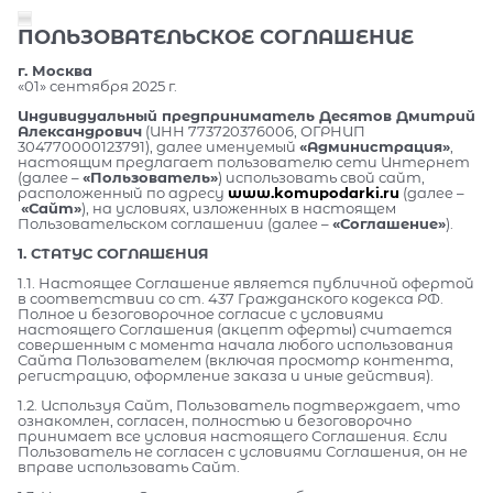
ПОЛЬЗОВАТЕЛЬСКОЕ СОГЛАШЕНИЕ
г. Москва
«01» сентября 2025 г.
Индивидуальный предприниматель Десятов Дмитрий
Александрович
(ИНН 773720376006, ОГРНИП
304770000123791), далее именуемый
«Администрация»
,
настоящим предлагает пользователю сети Интернет
(далее –
«Пользователь»
) использовать свой сайт,
расположенный по адресу
www.komupodarki.ru
(далее –
«Сайт»
), на условиях, изложенных в настоящем
Пользовательском соглашении (далее –
«Соглашение»
).
1. СТАТУС СОГЛАШЕНИЯ
1.1. Настоящее Соглашение является публичной офертой
в соответствии со ст. 437 Гражданского кодекса РФ.
Полное и безоговорочное согласие с условиями
настоящего Соглашения (акцепт оферты) считается
совершенным с момента начала любого использования
Сайта Пользователем (включая просмотр контента,
регистрацию, оформление заказа и иные действия).
1.2. Используя Сайт, Пользователь подтверждает, что
ознакомлен, согласен, полностью и безоговорочно
принимает все условия настоящего Соглашения. Если
Пользователь не согласен с условиями Соглашения, он не
вправе использовать Сайт.