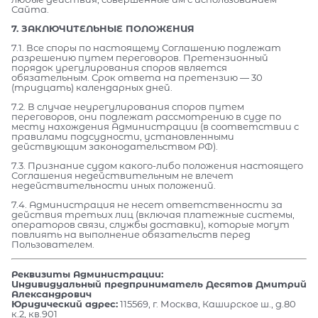
Сайта.
7. ЗАКЛЮЧИТЕЛЬНЫЕ ПОЛОЖЕНИЯ
7.1. Все споры по настоящему Соглашению подлежат
разрешению путем переговоров. Претензионный
порядок урегулирования споров является
обязательным. Срок ответа на претензию — 30
(тридцать) календарных дней.
7.2. В случае неурегулирования споров путем
переговоров, они подлежат рассмотрению в суде по
месту нахождения Администрации (в соответствии с
правилами подсудности, установленными
действующим законодательством РФ).
7.3. Признание судом какого-либо положения настоящего
Соглашения недействительным не влечет
недействительности иных положений.
7.4. Администрация не несет ответственности за
действия третьих лиц (включая платежные системы,
операторов связи, службы доставки), которые могут
повлиять на выполнение обязательств перед
Пользователем.
Реквизиты Администрации:
Индивидуальный предприниматель Десятов Дмитрий
Александрович
Юридический адрес:
115569, г. Москва, Каширское ш., д.80
к.2, кв.901