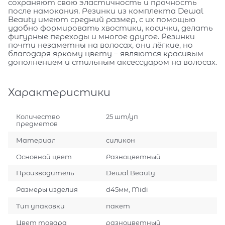
сохраняют свою эластичность и прочность
после намокания. Резинки из комплекта Dewal
Beauty имеют средний размер, с их помощью
удобно формировать хвостики, косички, делать
фигурные переходы и многое другое. Резинки
почти незаметны на волосах, они лёгкие, но
благодаря яркому цвету – являются красивым
дополнением и стильным аксессуаром на волосах.
Характеристики
Количество
25 шт/уп
предметов
Материал
силикон
Основной цвет
Разноцветный
Производитель
Dewal Beauty
Размеры изделия
d45мм, Midi
Тип упаковки
пакет
Цвет товара
разноцветный