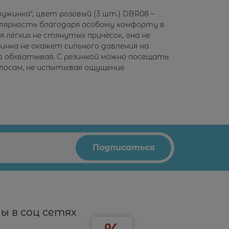
ружинка", цвет розовый (3 шт.) DBR08 –
улярность благодаря особому комфорту в
 лёгких не стянутых причёсок, она не
нка не окажет сильного давления на
но обхватывая. С резинкой можно посещать
олосам, не испытывая ощущение
ы в соц сетях