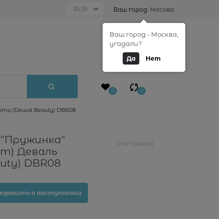
Ваш город:
Москва
Ваш город - Москва,
0
угадали?
Да
Нет
0
0
юти (Dewal Beauty) DBR08
 "Пружинка"
0 отзывов
шт) Деваль
uty) DBR08
едомить о поступлении