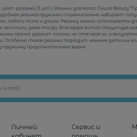
, цвет розовый (3 шт.) Резинки для волос Dewal Beauty "П
. Удобная резинка-пружинка стремительно набирает поп
лос любого типа и длины. Резинку можно использовать для
хвостики, даже тогда, благодаря витой структуре рези
жинки прочно держит локоны, не стягивая их, а аккурат
дки. Особенно такая резинка подходит нежным детским в
-пружинку продолжительное время.
Личный
Сервис и
М
кабинет
помощь