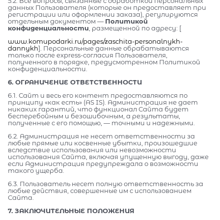
5.2. Все вопросы, связанные с обработкой персональных
данных Пользователя (которые он предоставляет при
регистрации или оформлении заказа), регулируются
отдельным документом —
Политикой
конфиденциальности
, размещенной по адресу: [
www.komupodarki.ru/pages/zaschita-personalnykh-
dannykh
]. Персональные данные обрабатываются
только после express-согласия Пользователя,
полученного в порядке, предусмотренном Политикой
конфиденциальности.
6. ОГРАНИЧЕНИЕ ОТВЕТСТВЕННОСТИ
6.1. Сайт и весь его контент предоставляются по
принципу «как есть» (AS IS). Администрация не дает
никаких гарантий, что функционал Сайта будет
бесперебойным и безошибочным, а результаты,
полученные с его помощью, — точными и надежными.
6.2. Администрация не несет ответственности за
любые прямые или косвенные убытки, произошедшие
вследствие использования или невозможности
использования Сайта, включая упущенную выгоду, даже
если Администрация предупреждала о возможности
такого ущерба.
6.3. Пользователь несет полную ответственность за
любые действия, совершенные им с использованием
Сайта.
7. ЗАКЛЮЧИТЕЛЬНЫЕ ПОЛОЖЕНИЯ