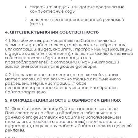
содержит вирусы или другие вредоносные
компьютерные коды;
является несанкционированной рекламой
(спам).
4. ИНТЕЛЛЕКТУАЛЬНАЯ СОБСТВЕННОСТЬ
4.1. Все объекты, размещенные на Сайте, включая
элементы дизайна, текст, графические изображения,
иллюстрации, видео, скрипты, программы, музыка, звуки
и другие объекты (контент), являются исключительной
собственностью Администрации или
правообладателей, с которыми у Администрации
заключены соответствующие договоры.
4.2. Использование контента, а также любых иных
материалов Сайта возможно только с письменного
разрешения Администрации. Любое
несанкционированное использование материалов
Сайта запрещено.
5. КОНФИДЕНЦИАЛЬНОСТЬ И ОБРАБОТКА ДАННЫХ
5.1. Факт использования Сайта означает согласие
Пользователя на сбор и обработку обезличенных
данных о его действиях на Сайте (с использованием
технологии «cookies» и аналогичных) в целях анализа
аудитории, улучшения работы Сайта и показа целевой
рекламы.