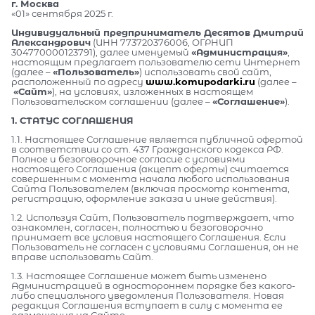
г. Москва
«01» сентября 2025 г.
Индивидуальный предприниматель Десятов Дмитрий
Александрович
(ИНН 773720376006, ОГРНИП
304770000123791), далее именуемый
«Администрация»
,
настоящим предлагает пользователю сети Интернет
(далее –
«Пользователь»
) использовать свой сайт,
расположенный по адресу
www.komupodarki.ru
(далее –
«Сайт»
), на условиях, изложенных в настоящем
Пользовательском соглашении (далее –
«Соглашение»
).
1. СТАТУС СОГЛАШЕНИЯ
1.1. Настоящее Соглашение является публичной офертой
в соответствии со ст. 437 Гражданского кодекса РФ.
Полное и безоговорочное согласие с условиями
настоящего Соглашения (акцепт оферты) считается
совершенным с момента начала любого использования
Сайта Пользователем (включая просмотр контента,
регистрацию, оформление заказа и иные действия).
1.2. Используя Сайт, Пользователь подтверждает, что
ознакомлен, согласен, полностью и безоговорочно
принимает все условия настоящего Соглашения. Если
Пользователь не согласен с условиями Соглашения, он не
вправе использовать Сайт.
1.3. Настоящее Соглашение может быть изменено
Администрацией в одностороннем порядке без какого-
либо специального уведомления Пользователя. Новая
редакция Соглашения вступает в силу с момента ее