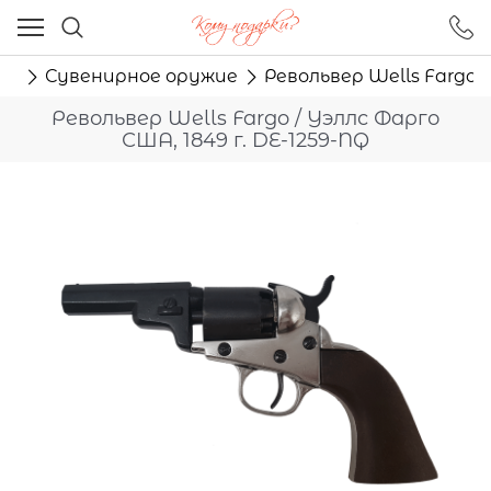
Ваш город - Москва,
угадали?
ор
Сувенирное оружие
Револьвер Wells Fargo /
ДА
НЕТ
Револьвер Wells Fargo / Уэллс Фарго
США, 1849 г. DE-1259-NQ