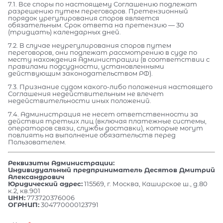
7.1. Все споры по настоящему Соглашению подлежат
разрешению путем переговоров. Претензионный
порядок урегулирования споров является
обязательным. Срок ответа на претензию — 30
(тридцать) календарных дней.
7.2. В случае неурегулирования споров путем
переговоров, они подлежат рассмотрению в суде по
месту нахождения Администрации (в соответствии с
правилами подсудности, установленными
действующим законодательством РФ).
7.3. Признание судом какого-либо положения настоящего
Соглашения недействительным не влечет
недействительности иных положений.
7.4. Администрация не несет ответственности за
действия третьих лиц (включая платежные системы,
операторов связи, службы доставки), которые могут
повлиять на выполнение обязательств перед
Пользователем.
Реквизиты Администрации:
Индивидуальный предприниматель Десятов Дмитрий
Александрович
Юридический адрес:
115569, г. Москва, Каширское ш., д.80
к.2, кв.901
ИНН:
773720376006
ОГРНИП:
304770000123791