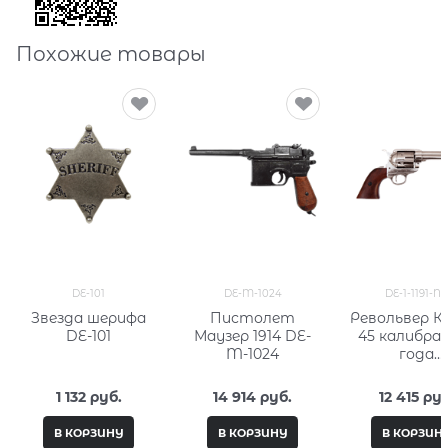
Похожие товары
DE-101
DE-M-1024
DE-1-1191-N
Звезда шерифа
Пистолет
Револьвер К
DE-101
Маузер 1914 DE-
45 калибра 
M-1024
года
кавалерийс
DE-1-1191-
1 132
 руб.
14 914
 руб.
12 415
 руб
В КОРЗИНУ
В КОРЗИНУ
В КОРЗИН