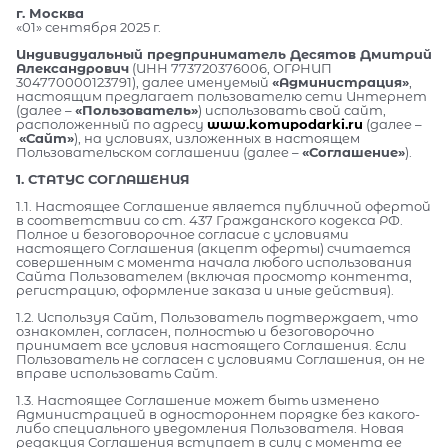
г. Москва
«01» сентября 2025 г.
Индивидуальный предприниматель Десятов Дмитрий
Александрович
(ИНН 773720376006, ОГРНИП
304770000123791), далее именуемый
«Администрация»
,
настоящим предлагает пользователю сети Интернет
(далее –
«Пользователь»
) использовать свой сайт,
расположенный по адресу
www.komupodarki.ru
(далее –
«Сайт»
), на условиях, изложенных в настоящем
Пользовательском соглашении (далее –
«Соглашение»
).
1. СТАТУС СОГЛАШЕНИЯ
1.1. Настоящее Соглашение является публичной офертой
в соответствии со ст. 437 Гражданского кодекса РФ.
Полное и безоговорочное согласие с условиями
настоящего Соглашения (акцепт оферты) считается
совершенным с момента начала любого использования
Сайта Пользователем (включая просмотр контента,
регистрацию, оформление заказа и иные действия).
1.2. Используя Сайт, Пользователь подтверждает, что
ознакомлен, согласен, полностью и безоговорочно
принимает все условия настоящего Соглашения. Если
Пользователь не согласен с условиями Соглашения, он не
вправе использовать Сайт.
1.3. Настоящее Соглашение может быть изменено
Администрацией в одностороннем порядке без какого-
либо специального уведомления Пользователя. Новая
редакция Соглашения вступает в силу с момента ее