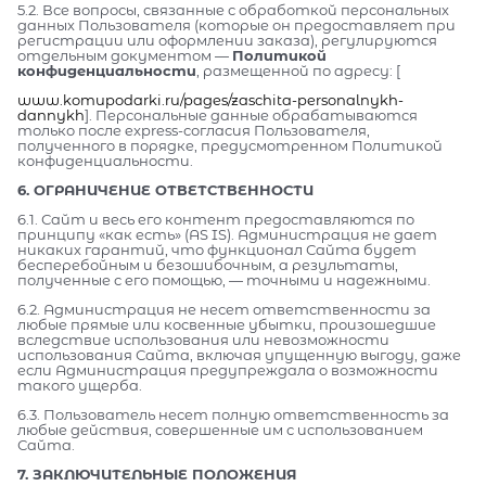
5.2. Все вопросы, связанные с обработкой персональных
данных Пользователя (которые он предоставляет при
регистрации или оформлении заказа), регулируются
отдельным документом —
Политикой
конфиденциальности
, размещенной по адресу: [
www.komupodarki.ru/pages/zaschita-personalnykh-
dannykh
]. Персональные данные обрабатываются
только после express-согласия Пользователя,
полученного в порядке, предусмотренном Политикой
конфиденциальности.
6. ОГРАНИЧЕНИЕ ОТВЕТСТВЕННОСТИ
6.1. Сайт и весь его контент предоставляются по
принципу «как есть» (AS IS). Администрация не дает
никаких гарантий, что функционал Сайта будет
бесперебойным и безошибочным, а результаты,
полученные с его помощью, — точными и надежными.
6.2. Администрация не несет ответственности за
любые прямые или косвенные убытки, произошедшие
вследствие использования или невозможности
использования Сайта, включая упущенную выгоду, даже
если Администрация предупреждала о возможности
такого ущерба.
6.3. Пользователь несет полную ответственность за
любые действия, совершенные им с использованием
Сайта.
7. ЗАКЛЮЧИТЕЛЬНЫЕ ПОЛОЖЕНИЯ