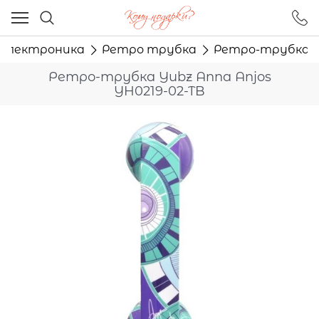
Ваш город - Москва,
угадали?
 электроника
Ретро трубка
Ретро-трубка Yu
ДА
НЕТ
Ретро-трубка Yubz Anna Anjos
YH0219-02-TB