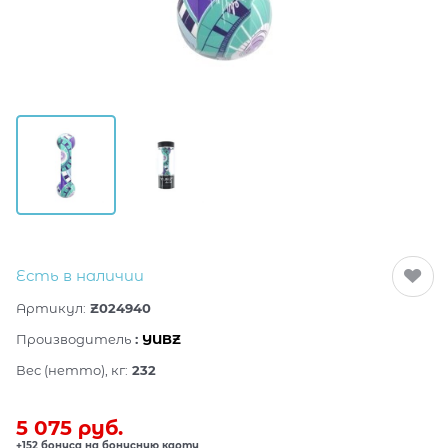
Есть в наличии
Артикул:
Z024940
Производитель
:
YUBZ
Вес (нетто), кг:
232
5 075
 руб.
+152 бонуса на бонусную карту