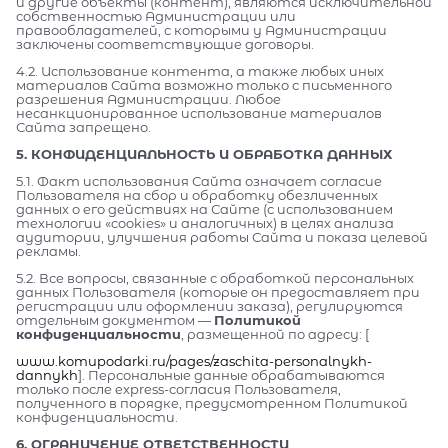
и другие объекты (контент), являются исключительной
собственностью Администрации или
правообладателей, с которыми у Администрации
заключены соответствующие договоры.
4.2. Использование контента, а также любых иных
материалов Сайта возможно только с письменного
разрешения Администрации. Любое
несанкционированное использование материалов
Сайта запрещено.
5. КОНФИДЕНЦИАЛЬНОСТЬ И ОБРАБОТКА ДАННЫХ
5.1. Факт использования Сайта означает согласие
Пользователя на сбор и обработку обезличенных
данных о его действиях на Сайте (с использованием
технологии «cookies» и аналогичных) в целях анализа
аудитории, улучшения работы Сайта и показа целевой
рекламы.
5.2. Все вопросы, связанные с обработкой персональных
данных Пользователя (которые он предоставляет при
регистрации или оформлении заказа), регулируются
отдельным документом —
Политикой
конфиденциальности
, размещенной по адресу: [
www.komupodarki.ru/pages/zaschita-personalnykh-
dannykh
]. Персональные данные обрабатываются
только после express-согласия Пользователя,
полученного в порядке, предусмотренном Политикой
конфиденциальности.
6. ОГРАНИЧЕНИЕ ОТВЕТСТВЕННОСТИ