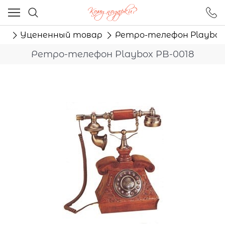
Ваш город - Москва,
угадали?
ог
Уцененный товар
Ретро-телефон Playbox 
ДА
НЕТ
Ретро-телефон Playbox PB-0018