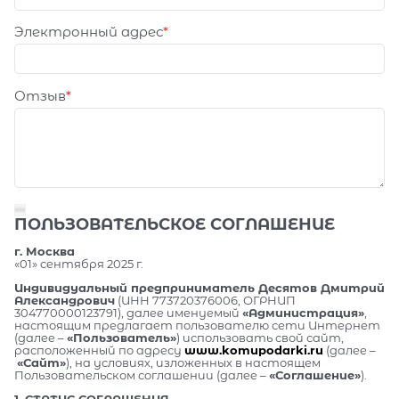
Электронный адрес
Отзыв
ПОЛЬЗОВАТЕЛЬСКОЕ СОГЛАШЕНИЕ
г. Москва
«01» сентября 2025 г.
Индивидуальный предприниматель Десятов Дмитрий
Александрович
(ИНН 773720376006, ОГРНИП
304770000123791), далее именуемый
«Администрация»
,
настоящим предлагает пользователю сети Интернет
(далее –
«Пользователь»
) использовать свой сайт,
расположенный по адресу
www.komupodarki.ru
(далее –
«Сайт»
), на условиях, изложенных в настоящем
Пользовательском соглашении (далее –
«Соглашение»
).
1. СТАТУС СОГЛАШЕНИЯ