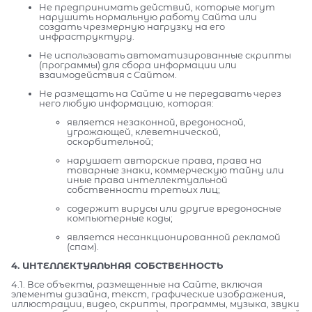
Не предпринимать действий, которые могут
нарушить нормальную работу Сайта или
создать чрезмерную нагрузку на его
инфраструктуру.
Не использовать автоматизированные скрипты
(программы) для сбора информации или
взаимодействия с Сайтом.
Не размещать на Сайте и не передавать через
него любую информацию, которая:
является незаконной, вредоносной,
угрожающей, клеветнической,
оскорбительной;
нарушает авторские права, права на
товарные знаки, коммерческую тайну или
иные права интеллектуальной
собственности третьих лиц;
содержит вирусы или другие вредоносные
компьютерные коды;
является несанкционированной рекламой
(спам).
4. ИНТЕЛЛЕКТУАЛЬНАЯ СОБСТВЕННОСТЬ
4.1. Все объекты, размещенные на Сайте, включая
элементы дизайна, текст, графические изображения,
иллюстрации, видео, скрипты, программы, музыка, звуки