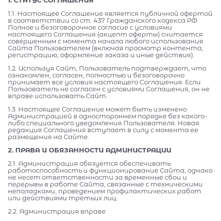
1.1. Настоящее Соглашение является публичной офертой
в соответствии со ст. 437 Гражданского кодекса РФ.
Полное и безоговорочное согласие с условиями
настоящего Соглашения (акцепт оферты) считается
совершенным с момента начала любого использования
Сайта Пользователем (включая просмотр контента,
регистрацию, оформление заказа и иные действия).
1.2. Используя Сайт, Пользователь подтверждает, что
ознакомлен, согласен, полностью и безоговорочно
принимает все условия настоящего Соглашения. Если
Пользователь не согласен с условиями Соглашения, он не
вправе использовать Сайт.
1.3. Настоящее Соглашение может быть изменено
Администрацией в одностороннем порядке без какого-
либо специального уведомления Пользователя. Новая
редакция Соглашения вступает в силу с момента ее
размещения на Сайте.
2. ПРАВА И ОБЯЗАННОСТИ АДМИНИСТРАЦИИ
2.1. Администрация обязуется обеспечивать
работоспособность и функционирование Сайта, однако
не несет ответственности за временные сбои и
перерывы в работе Сайта, связанные с техническими
неполадками, проведением профилактических работ
или действиями третьих лиц.
2.2. Администрация вправе: