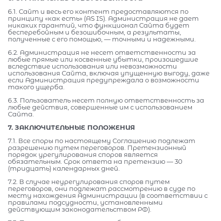
6.1. Сайт и весь его контент предоставляются по
принципу «как есть» (AS IS). Администрация не дает
никаких гарантий, что функционал Сайта будет
бесперебойным и безошибочным, а результаты,
полученные с его помощью, — точными и надежными.
6.2. Администрация не несет ответственности за
любые прямые или косвенные убытки, произошедшие
вследствие использования или невозможности
использования Сайта, включая упущенную выгоду, даже
если Администрация предупреждала о возможности
такого ущерба.
6.3. Пользователь несет полную ответственность за
любые действия, совершенные им с использованием
Сайта.
7. ЗАКЛЮЧИТЕЛЬНЫЕ ПОЛОЖЕНИЯ
7.1. Все споры по настоящему Соглашению подлежат
разрешению путем переговоров. Претензионный
порядок урегулирования споров является
обязательным. Срок ответа на претензию — 30
(тридцать) календарных дней.
7.2. В случае неурегулирования споров путем
переговоров, они подлежат рассмотрению в суде по
месту нахождения Администрации (в соответствии с
правилами подсудности, установленными
действующим законодательством РФ).