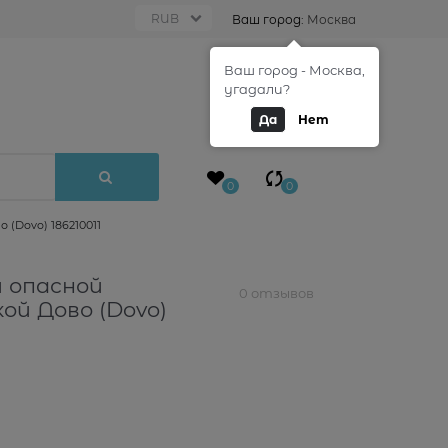
Ваш город:
Москва
Ваш город - Москва,
0
угадали?
Да
Нет
0
0
(Dovo) 186210011
и опасной
0 отзывов
ой Дово (Dovo)