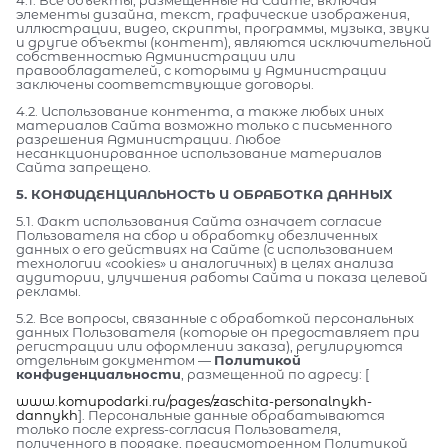
элементы дизайна, текст, графические изображения,
иллюстрации, видео, скрипты, программы, музыка, звуки
и другие объекты (контент), являются исключительной
собственностью Администрации или
правообладателей, с которыми у Администрации
заключены соответствующие договоры.
4.2. Использование контента, а также любых иных
материалов Сайта возможно только с письменного
разрешения Администрации. Любое
несанкционированное использование материалов
Сайта запрещено.
5. КОНФИДЕНЦИАЛЬНОСТЬ И ОБРАБОТКА ДАННЫХ
5.1. Факт использования Сайта означает согласие
Пользователя на сбор и обработку обезличенных
данных о его действиях на Сайте (с использованием
технологии «cookies» и аналогичных) в целях анализа
аудитории, улучшения работы Сайта и показа целевой
рекламы.
5.2. Все вопросы, связанные с обработкой персональных
данных Пользователя (которые он предоставляет при
регистрации или оформлении заказа), регулируются
отдельным документом —
Политикой
конфиденциальности
, размещенной по адресу: [
www.komupodarki.ru/pages/zaschita-personalnykh-
dannykh
]. Персональные данные обрабатываются
только после express-согласия Пользователя,
полученного в порядке, предусмотренном Политикой