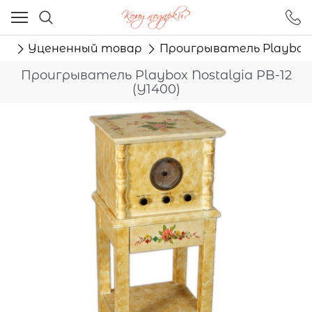
Ваш город - Москва,
угадали?
ог
Уцененный товар
Проигрыватель Playbox N
ДА
НЕТ
Проигрыватель Playbox Nostalgia PB-12
(Y1400)