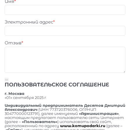
Имя
Электронный адрес
Отзыв
ПОЛЬЗОВАТЕЛЬСКОЕ СОГЛАШЕНИЕ
г. Москва
«01» сентября 2025 г.
Индивидуальный предприниматель Десятов Дмитрий
Александрович
(ИНН 773720376006, ОГРНИП
304770000123791), далее именуемый
«Администрация»
,
настоящим предлагает пользователю сети Интернет
(далее –
«Пользователь»
) использовать свой сайт,
расположенный по адресу
www.komupodarki.ru
(далее –
«Сайт»
), на условиях, изложенных в настоящем