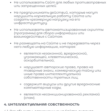
Не использовать Сайт для любых противоправных
или запрещенных целей.
Не предпринимать действий, которые могут
нарушить нормальную работу Сайта или
создать чрезмерную нагрузку на его
инфраструктуру.
Не использовать автоматизированные скрипты
(программы) для сбора информации или
взаимодействия с Сайтом.
Не размещать на Сайте и не передавать через
него любую информацию, которая:
является незаконной, вредоносной,
угрожающей, клеветнической,
оскорбительной;
нарушает авторские права, права на
товарные знаки, коммерческую тайну или
иные права интеллектуальной
собственности третьих лиц;
содержит вирусы или другие вредоносные
компьютерные коды;
является несанкционированной рекламой
(спам).
4. ИНТЕЛЛЕКТУАЛЬНАЯ СОБСТВЕННОСТЬ
4.1. Все объекты, размещенные на Сайте, включая