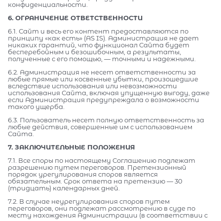
конфиденциальности.
6. ОГРАНИЧЕНИЕ ОТВЕТСТВЕННОСТИ
6.1. Сайт и весь его контент предоставляются по
принципу «как есть» (AS IS). Администрация не дает
никаких гарантий, что функционал Сайта будет
бесперебойным и безошибочным, а результаты,
полученные с его помощью, — точными и надежными.
6.2. Администрация не несет ответственности за
любые прямые или косвенные убытки, произошедшие
вследствие использования или невозможности
использования Сайта, включая упущенную выгоду, даже
если Администрация предупреждала о возможности
такого ущерба.
6.3. Пользователь несет полную ответственность за
любые действия, совершенные им с использованием
Сайта.
7. ЗАКЛЮЧИТЕЛЬНЫЕ ПОЛОЖЕНИЯ
7.1. Все споры по настоящему Соглашению подлежат
разрешению путем переговоров. Претензионный
порядок урегулирования споров является
обязательным. Срок ответа на претензию — 30
(тридцать) календарных дней.
7.2. В случае неурегулирования споров путем
переговоров, они подлежат рассмотрению в суде по
месту нахождения Администрации (в соответствии с