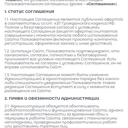
Пользовательском соглашении (далее –
«Соглашение»
).
1. СТАТУС СОГЛАШЕНИЯ
1.1. Настоящее Соглашение является публичной офертой
в соответствии со ст. 437 Гражданского кодекса РФ.
Полное и безоговорочное согласие с условиями
настоящего Соглашения (акцепт оферты) считается
совершенным с момента начала любого использования
Сайта Пользователем (включая просмотр контента,
регистрацию, оформление заказа и иные действия).
1.2. Используя Сайт, Пользователь подтверждает, что
ознакомлен, согласен, полностью и безоговорочно
принимает все условия настоящего Соглашения. Если
Пользователь не согласен с условиями Соглашения, он не
вправе использовать Сайт.
1.3. Настоящее Соглашение может быть изменено
Администрацией в одностороннем порядке без какого-
либо специального уведомления Пользователя. Новая
редакция Соглашения вступает в силу с момента ее
размещения на Сайте.
2. ПРАВА И ОБЯЗАННОСТИ АДМИНИСТРАЦИИ
2.1. Администрация обязуется обеспечивать
работоспособность и функционирование Сайта, однако
не несет ответственности за временные сбои и
перерывы в работе Сайта, связанные с техническими
неполадками, проведением профилактических работ
или действиями третьих лиц.