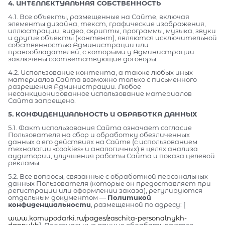
4. ИНТЕЛЛЕКТУАЛЬНАЯ СОБСТВЕННОСТЬ
4.1. Все объекты, размещенные на Сайте, включая
элементы дизайна, текст, графические изображения,
иллюстрации, видео, скрипты, программы, музыка, звуки
и другие объекты (контент), являются исключительной
собственностью Администрации или
правообладателей, с которыми у Администрации
заключены соответствующие договоры.
4.2. Использование контента, а также любых иных
материалов Сайта возможно только с письменного
разрешения Администрации. Любое
несанкционированное использование материалов
Сайта запрещено.
5. КОНФИДЕНЦИАЛЬНОСТЬ И ОБРАБОТКА ДАННЫХ
5.1. Факт использования Сайта означает согласие
Пользователя на сбор и обработку обезличенных
данных о его действиях на Сайте (с использованием
технологии «cookies» и аналогичных) в целях анализа
аудитории, улучшения работы Сайта и показа целевой
рекламы.
5.2. Все вопросы, связанные с обработкой персональных
данных Пользователя (которые он предоставляет при
регистрации или оформлении заказа), регулируются
отдельным документом —
Политикой
конфиденциальности
, размещенной по адресу: [
www.komupodarki.ru/pages/zaschita-personalnykh-
dannykh
]. Персональные данные обрабатываются