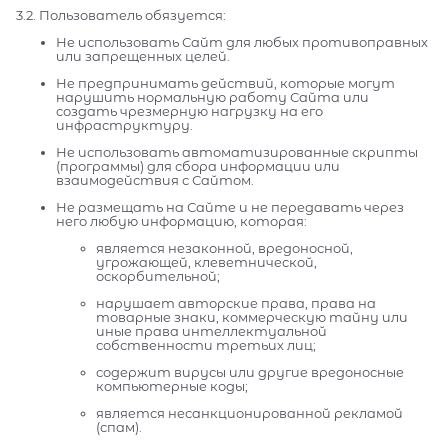
3.2. Пользователь обязуется:
Не использовать Сайт для любых противоправных
или запрещенных целей.
Не предпринимать действий, которые могут
нарушить нормальную работу Сайта или
создать чрезмерную нагрузку на его
инфраструктуру.
Не использовать автоматизированные скрипты
(программы) для сбора информации или
взаимодействия с Сайтом.
Не размещать на Сайте и не передавать через
него любую информацию, которая:
является незаконной, вредоносной,
угрожающей, клеветнической,
оскорбительной;
нарушает авторские права, права на
товарные знаки, коммерческую тайну или
иные права интеллектуальной
собственности третьих лиц;
содержит вирусы или другие вредоносные
компьютерные коды;
является несанкционированной рекламой
(спам).