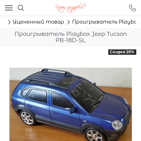
Ваш город - Москва,
угадали?
ог
Уцененный товар
Проигрыватель Playbox J
ДА
НЕТ
Проигрыватель Playbox Jeep Tucson
PB-18D-SL
Скидка 20%