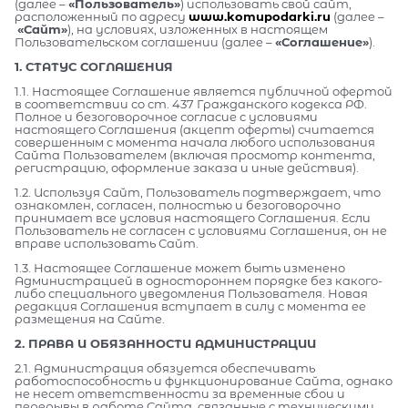
(далее –
«Пользователь»
) использовать свой сайт,
расположенный по адресу
www.komupodarki.ru
(далее –
«Сайт»
), на условиях, изложенных в настоящем
Пользовательском соглашении (далее –
«Соглашение»
).
1. СТАТУС СОГЛАШЕНИЯ
1.1. Настоящее Соглашение является публичной офертой
в соответствии со ст. 437 Гражданского кодекса РФ.
Полное и безоговорочное согласие с условиями
настоящего Соглашения (акцепт оферты) считается
совершенным с момента начала любого использования
Сайта Пользователем (включая просмотр контента,
регистрацию, оформление заказа и иные действия).
1.2. Используя Сайт, Пользователь подтверждает, что
ознакомлен, согласен, полностью и безоговорочно
принимает все условия настоящего Соглашения. Если
Пользователь не согласен с условиями Соглашения, он не
вправе использовать Сайт.
1.3. Настоящее Соглашение может быть изменено
Администрацией в одностороннем порядке без какого-
либо специального уведомления Пользователя. Новая
редакция Соглашения вступает в силу с момента ее
размещения на Сайте.
2. ПРАВА И ОБЯЗАННОСТИ АДМИНИСТРАЦИИ
2.1. Администрация обязуется обеспечивать
работоспособность и функционирование Сайта, однако
не несет ответственности за временные сбои и
перерывы в работе Сайта, связанные с техническими