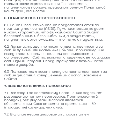
только после express-согласия Пользователя,
полученного в порядке, предусмотренном Политикой
конфиденциальности.
6. ОГРАНИЧЕНИЕ ОТВЕТСТВЕННОСТИ
6.1. Сайт и весь его контент предоставляются по
принципу «как есть» (AS IS). Администрация не дает
никаких гарантий, что функционал Сайта будет
бесперебойным и безошибочным, а результаты,
полученные с его помощью, — точными и надежными.
6.2. Администрация не несет ответственности за
любые прямые или косвенные убытки, произошедшие
вследствие использования или невозможности
использования Сайта, включая упущенную выгоду, даже
если Администрация предупреждала о возможности
такого ущерба.
6.3. Пользователь несет полную ответственность за
любые действия, совершенные им с использованием
Сайта.
7. ЗАКЛЮЧИТЕЛЬНЫЕ ПОЛОЖЕНИЯ
7.1. Все споры по настоящему Соглашению подлежат
разрешению путем переговоров. Претензионный
порядок урегулирования споров является
обязательным. Срок ответа на претензию — 30
(тридцать) календарных дней.
7.2. В случае неурегулирования споров путем