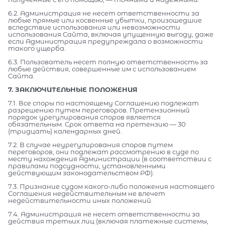
6.2. Администрация не несет ответственности за
любые прямые или косвенные убытки, произошедшие
вследствие использования или невозможности
использования Сайта, включая упущенную выгоду, даже
если Администрация предупреждала о возможности
такого ущерба.
6.3. Пользователь несет полную ответственность за
любые действия, совершенные им с использованием
Сайта.
7. ЗАКЛЮЧИТЕЛЬНЫЕ ПОЛОЖЕНИЯ
7.1. Все споры по настоящему Соглашению подлежат
разрешению путем переговоров. Претензионный
порядок урегулирования споров является
обязательным. Срок ответа на претензию — 30
(тридцать) календарных дней.
7.2. В случае неурегулирования споров путем
переговоров, они подлежат рассмотрению в суде по
месту нахождения Администрации (в соответствии с
правилами подсудности, установленными
действующим законодательством РФ).
7.3. Признание судом какого-либо положения настоящего
Соглашения недействительным не влечет
недействительности иных положений.
7.4. Администрация не несет ответственности за
действия третьих лиц (включая платежные системы,