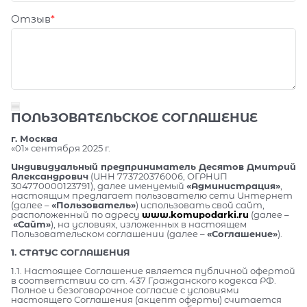
Отзыв
ПОЛЬЗОВАТЕЛЬСКОЕ СОГЛАШЕНИЕ
г. Москва
«01» сентября 2025 г.
Индивидуальный предприниматель Десятов Дмитрий
Александрович
(ИНН 773720376006, ОГРНИП
304770000123791), далее именуемый
«Администрация»
,
настоящим предлагает пользователю сети Интернет
(далее –
«Пользователь»
) использовать свой сайт,
расположенный по адресу
www.komupodarki.ru
(далее –
«Сайт»
), на условиях, изложенных в настоящем
Пользовательском соглашении (далее –
«Соглашение»
).
1. СТАТУС СОГЛАШЕНИЯ
1.1. Настоящее Соглашение является публичной офертой
в соответствии со ст. 437 Гражданского кодекса РФ.
Полное и безоговорочное согласие с условиями
настоящего Соглашения (акцепт оферты) считается