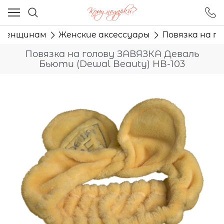
Ваш город - Москва,
угадали?
Женщинам
Женские аксессуары
Повязка на г
ДА
НЕТ
Повязка на голову ЗАВЯЗКА Деваль
Бьюти (Dewal Beauty) HB-103