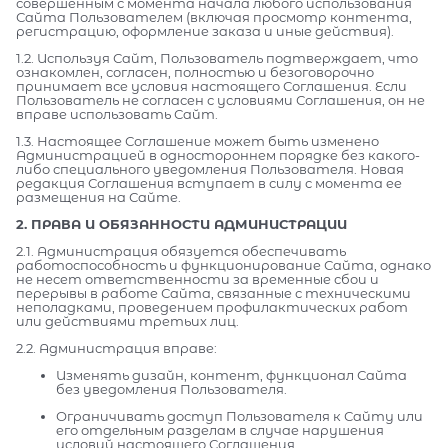
совершенным с момента начала любого использования
Сайта Пользователем (включая просмотр контента,
регистрацию, оформление заказа и иные действия).
1.2. Используя Сайт, Пользователь подтверждает, что
ознакомлен, согласен, полностью и безоговорочно
принимает все условия настоящего Соглашения. Если
Пользователь не согласен с условиями Соглашения, он не
вправе использовать Сайт.
1.3. Настоящее Соглашение может быть изменено
Администрацией в одностороннем порядке без какого-
либо специального уведомления Пользователя. Новая
редакция Соглашения вступает в силу с момента ее
размещения на Сайте.
2. ПРАВА И ОБЯЗАННОСТИ АДМИНИСТРАЦИИ
2.1. Администрация обязуется обеспечивать
работоспособность и функционирование Сайта, однако
не несет ответственности за временные сбои и
перерывы в работе Сайта, связанные с техническими
неполадками, проведением профилактических работ
или действиями третьих лиц.
2.2. Администрация вправе:
Изменять дизайн, контент, функционал Сайта
без уведомления Пользователя.
Ограничивать доступ Пользователя к Сайту или
его отдельным разделам в случае нарушения
условий настоящего Соглашения.