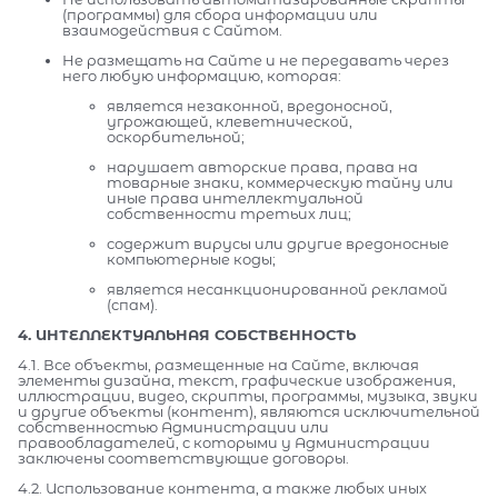
(программы) для сбора информации или
взаимодействия с Сайтом.
Не размещать на Сайте и не передавать через
него любую информацию, которая:
является незаконной, вредоносной,
угрожающей, клеветнической,
оскорбительной;
нарушает авторские права, права на
товарные знаки, коммерческую тайну или
иные права интеллектуальной
собственности третьих лиц;
содержит вирусы или другие вредоносные
компьютерные коды;
является несанкционированной рекламой
(спам).
4. ИНТЕЛЛЕКТУАЛЬНАЯ СОБСТВЕННОСТЬ
4.1. Все объекты, размещенные на Сайте, включая
элементы дизайна, текст, графические изображения,
иллюстрации, видео, скрипты, программы, музыка, звуки
и другие объекты (контент), являются исключительной
собственностью Администрации или
правообладателей, с которыми у Администрации
заключены соответствующие договоры.
4.2. Использование контента, а также любых иных