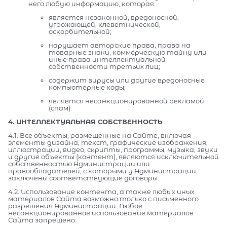
него любую информацию, которая:
является незаконной, вредоносной,
угрожающей, клеветнической,
оскорбительной;
нарушает авторские права, права на
товарные знаки, коммерческую тайну или
иные права интеллектуальной
собственности третьих лиц;
содержит вирусы или другие вредоносные
компьютерные коды;
является несанкционированной рекламой
(спам).
4. ИНТЕЛЛЕКТУАЛЬНАЯ СОБСТВЕННОСТЬ
4.1. Все объекты, размещенные на Сайте, включая
элементы дизайна, текст, графические изображения,
иллюстрации, видео, скрипты, программы, музыка, звуки
и другие объекты (контент), являются исключительной
собственностью Администрации или
правообладателей, с которыми у Администрации
заключены соответствующие договоры.
4.2. Использование контента, а также любых иных
материалов Сайта возможно только с письменного
разрешения Администрации. Любое
несанкционированное использование материалов
Сайта запрещено.