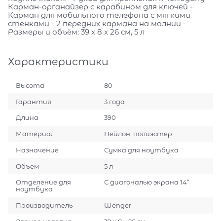
Карман-органайзер с карабином для ключей -
Карман для мобильного телефона с мягкими
стенками - 2 передних кармана на молнии -
Размеры и объём: 39 x 8 x 26 см, 5 л
Характеристики
Высота
80
Гарантия
3 года
Длина
390
Материал
Нейлон, полиэстер
Назначение
Сумка для ноутбука
Объем
5 л
Отделение для
С диагональю экрана 14”
ноутбука
Производитель
Wenger