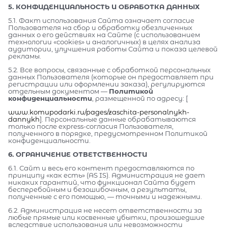
5. КОНФИДЕНЦИАЛЬНОСТЬ И ОБРАБОТКА ДАННЫХ
5.1. Факт использования Сайта означает согласие
Пользователя на сбор и обработку обезличенных
данных о его действиях на Сайте (с использованием
технологии «cookies» и аналогичных) в целях анализа
аудитории, улучшения работы Сайта и показа целевой
рекламы.
5.2. Все вопросы, связанные с обработкой персональных
данных Пользователя (которые он предоставляет при
регистрации или оформлении заказа), регулируются
отдельным документом —
Политикой
конфиденциальности
, размещенной по адресу: [
www.komupodarki.ru/pages/zaschita-personalnykh-
dannykh
]. Персональные данные обрабатываются
только после express-согласия Пользователя,
полученного в порядке, предусмотренном Политикой
конфиденциальности.
6. ОГРАНИЧЕНИЕ ОТВЕТСТВЕННОСТИ
6.1. Сайт и весь его контент предоставляются по
принципу «как есть» (AS IS). Администрация не дает
никаких гарантий, что функционал Сайта будет
бесперебойным и безошибочным, а результаты,
полученные с его помощью, — точными и надежными.
6.2. Администрация не несет ответственности за
любые прямые или косвенные убытки, произошедшие
вследствие использования или невозможности