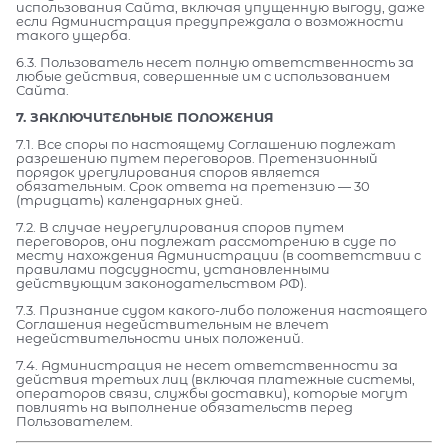
использования Сайта, включая упущенную выгоду, даже
если Администрация предупреждала о возможности
такого ущерба.
6.3. Пользователь несет полную ответственность за
любые действия, совершенные им с использованием
Сайта.
7. ЗАКЛЮЧИТЕЛЬНЫЕ ПОЛОЖЕНИЯ
7.1. Все споры по настоящему Соглашению подлежат
разрешению путем переговоров. Претензионный
порядок урегулирования споров является
обязательным. Срок ответа на претензию — 30
(тридцать) календарных дней.
7.2. В случае неурегулирования споров путем
переговоров, они подлежат рассмотрению в суде по
месту нахождения Администрации (в соответствии с
правилами подсудности, установленными
действующим законодательством РФ).
7.3. Признание судом какого-либо положения настоящего
Соглашения недействительным не влечет
недействительности иных положений.
7.4. Администрация не несет ответственности за
действия третьих лиц (включая платежные системы,
операторов связи, службы доставки), которые могут
повлиять на выполнение обязательств перед
Пользователем.