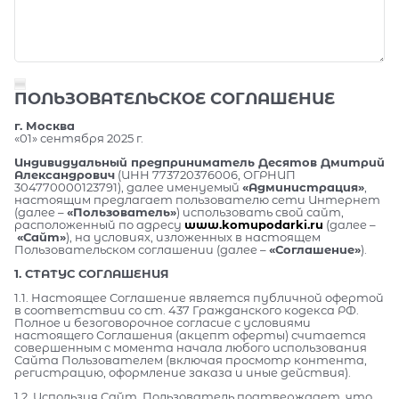
ПОЛЬЗОВАТЕЛЬСКОЕ СОГЛАШЕНИЕ
г. Москва
«01» сентября 2025 г.
Индивидуальный предприниматель Десятов Дмитрий
Александрович
(ИНН 773720376006, ОГРНИП
304770000123791), далее именуемый
«Администрация»
,
настоящим предлагает пользователю сети Интернет
(далее –
«Пользователь»
) использовать свой сайт,
расположенный по адресу
www.komupodarki.ru
(далее –
«Сайт»
), на условиях, изложенных в настоящем
Пользовательском соглашении (далее –
«Соглашение»
).
1. СТАТУС СОГЛАШЕНИЯ
1.1. Настоящее Соглашение является публичной офертой
в соответствии со ст. 437 Гражданского кодекса РФ.
Полное и безоговорочное согласие с условиями
настоящего Соглашения (акцепт оферты) считается
совершенным с момента начала любого использования
Сайта Пользователем (включая просмотр контента,
регистрацию, оформление заказа и иные действия).
1.2. Используя Сайт, Пользователь подтверждает, что