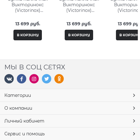
Викторинокс
Викторинокс
Викторин
(Victorinox)
(Victorinox)
(Victorino
Altmont Original
Altmont Original
Altmont Orig
Flapover Digital
Flapover Digital
Flapover Dig
13 699
 руб.
13 699
 руб.
13 699
 ру
Bag 7л 606753
Bag 606752
Bag 6067
В КОРЗИНУ
В КОРЗИНУ
В КОРЗИН
МЫ В СОЦ СЕТЯХ
Категории
О компании
Личный кабинет
Сервис и помощь