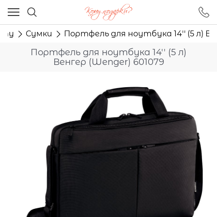
Ваш город - Москва,
угадали?
сту
Сумки
Портфель для ноутбука 14'' (5 л) Ве
ДА
НЕТ
Портфель для ноутбука 14'' (5 л)
Венгер (Wenger) 601079