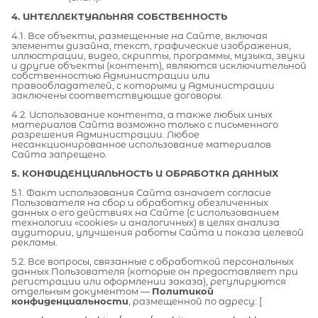
4. ИНТЕЛЛЕКТУАЛЬНАЯ СОБСТВЕННОСТЬ
4.1. Все объекты, размещенные на Сайте, включая
элементы дизайна, текст, графические изображения,
иллюстрации, видео, скрипты, программы, музыка, звуки
и другие объекты (контент), являются исключительной
собственностью Администрации или
правообладателей, с которыми у Администрации
заключены соответствующие договоры.
4.2. Использование контента, а также любых иных
материалов Сайта возможно только с письменного
разрешения Администрации. Любое
несанкционированное использование материалов
Сайта запрещено.
5. КОНФИДЕНЦИАЛЬНОСТЬ И ОБРАБОТКА ДАННЫХ
5.1. Факт использования Сайта означает согласие
Пользователя на сбор и обработку обезличенных
данных о его действиях на Сайте (с использованием
технологии «cookies» и аналогичных) в целях анализа
аудитории, улучшения работы Сайта и показа целевой
рекламы.
5.2. Все вопросы, связанные с обработкой персональных
данных Пользователя (которые он предоставляет при
регистрации или оформлении заказа), регулируются
отдельным документом —
Политикой
конфиденциальности
, размещенной по адресу: [