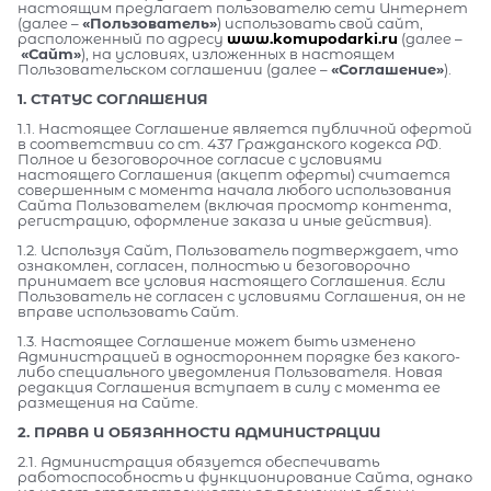
настоящим предлагает пользователю сети Интернет
(далее –
«Пользователь»
) использовать свой сайт,
расположенный по адресу
www.komupodarki.ru
(далее –
«Сайт»
), на условиях, изложенных в настоящем
Пользовательском соглашении (далее –
«Соглашение»
).
1. СТАТУС СОГЛАШЕНИЯ
1.1. Настоящее Соглашение является публичной офертой
в соответствии со ст. 437 Гражданского кодекса РФ.
Полное и безоговорочное согласие с условиями
настоящего Соглашения (акцепт оферты) считается
совершенным с момента начала любого использования
Сайта Пользователем (включая просмотр контента,
регистрацию, оформление заказа и иные действия).
1.2. Используя Сайт, Пользователь подтверждает, что
ознакомлен, согласен, полностью и безоговорочно
принимает все условия настоящего Соглашения. Если
Пользователь не согласен с условиями Соглашения, он не
вправе использовать Сайт.
1.3. Настоящее Соглашение может быть изменено
Администрацией в одностороннем порядке без какого-
либо специального уведомления Пользователя. Новая
редакция Соглашения вступает в силу с момента ее
размещения на Сайте.
2. ПРАВА И ОБЯЗАННОСТИ АДМИНИСТРАЦИИ
2.1. Администрация обязуется обеспечивать
работоспособность и функционирование Сайта, однако