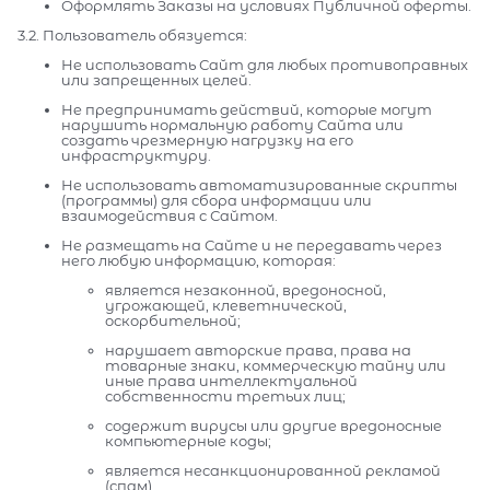
Оформлять Заказы на условиях Публичной оферты.
3.2. Пользователь обязуется:
Не использовать Сайт для любых противоправных
или запрещенных целей.
Не предпринимать действий, которые могут
нарушить нормальную работу Сайта или
создать чрезмерную нагрузку на его
инфраструктуру.
Не использовать автоматизированные скрипты
(программы) для сбора информации или
взаимодействия с Сайтом.
Не размещать на Сайте и не передавать через
него любую информацию, которая:
является незаконной, вредоносной,
угрожающей, клеветнической,
оскорбительной;
нарушает авторские права, права на
товарные знаки, коммерческую тайну или
иные права интеллектуальной
собственности третьих лиц;
содержит вирусы или другие вредоносные
компьютерные коды;
является несанкционированной рекламой
(спам).