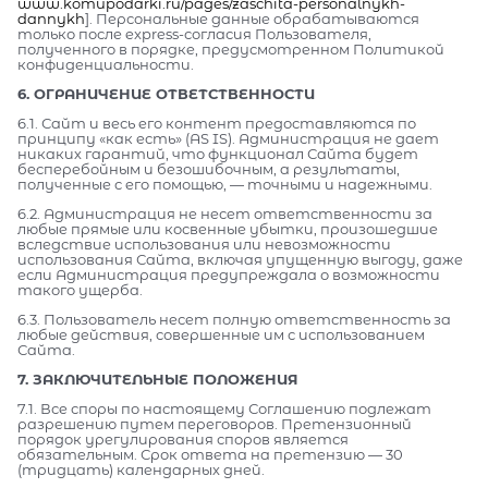
www.komupodarki.ru/pages/zaschita-personalnykh-
dannykh
]. Персональные данные обрабатываются
только после express-согласия Пользователя,
полученного в порядке, предусмотренном Политикой
конфиденциальности.
6. ОГРАНИЧЕНИЕ ОТВЕТСТВЕННОСТИ
6.1. Сайт и весь его контент предоставляются по
принципу «как есть» (AS IS). Администрация не дает
никаких гарантий, что функционал Сайта будет
бесперебойным и безошибочным, а результаты,
полученные с его помощью, — точными и надежными.
6.2. Администрация не несет ответственности за
любые прямые или косвенные убытки, произошедшие
вследствие использования или невозможности
использования Сайта, включая упущенную выгоду, даже
если Администрация предупреждала о возможности
такого ущерба.
6.3. Пользователь несет полную ответственность за
любые действия, совершенные им с использованием
Сайта.
7. ЗАКЛЮЧИТЕЛЬНЫЕ ПОЛОЖЕНИЯ
7.1. Все споры по настоящему Соглашению подлежат
разрешению путем переговоров. Претензионный
порядок урегулирования споров является
обязательным. Срок ответа на претензию — 30
(тридцать) календарных дней.