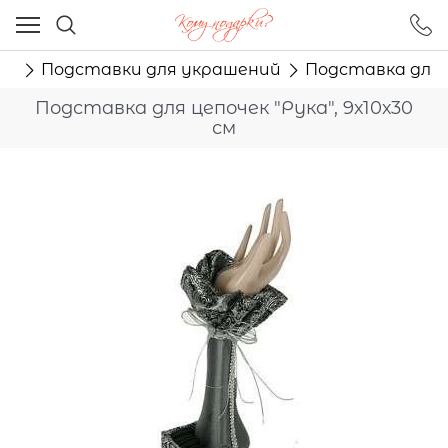
Ваш город - Москва,
угадали?
ам
Подставки для украшений
Подставка для ц
ДА
НЕТ
Подставка для цепочек "Рука", 9х10х30
см