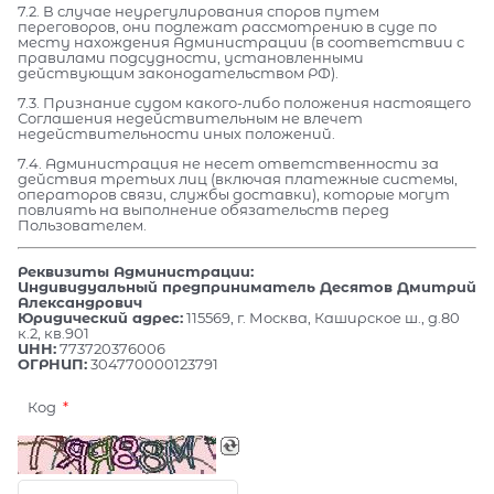
7.2. В случае неурегулирования споров путем
переговоров, они подлежат рассмотрению в суде по
месту нахождения Администрации (в соответствии с
правилами подсудности, установленными
действующим законодательством РФ).
7.3. Признание судом какого-либо положения настоящего
Соглашения недействительным не влечет
недействительности иных положений.
7.4. Администрация не несет ответственности за
действия третьих лиц (включая платежные системы,
операторов связи, службы доставки), которые могут
повлиять на выполнение обязательств перед
Пользователем.
Реквизиты Администрации:
Индивидуальный предприниматель Десятов Дмитрий
Александрович
Юридический адрес:
115569, г. Москва, Каширское ш., д.80
к.2, кв.901
ИНН:
773720376006
ОГРНИП:
304770000123791
Код