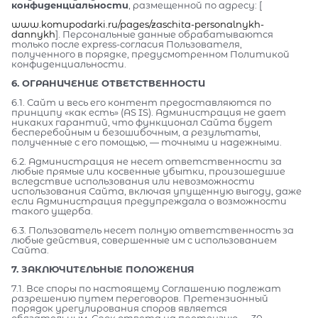
конфиденциальности
, размещенной по адресу: [
www.komupodarki.ru/pages/zaschita-personalnykh-
dannykh
]. Персональные данные обрабатываются
только после express-согласия Пользователя,
полученного в порядке, предусмотренном Политикой
конфиденциальности.
6. ОГРАНИЧЕНИЕ ОТВЕТСТВЕННОСТИ
6.1. Сайт и весь его контент предоставляются по
принципу «как есть» (AS IS). Администрация не дает
никаких гарантий, что функционал Сайта будет
бесперебойным и безошибочным, а результаты,
полученные с его помощью, — точными и надежными.
6.2. Администрация не несет ответственности за
любые прямые или косвенные убытки, произошедшие
вследствие использования или невозможности
использования Сайта, включая упущенную выгоду, даже
если Администрация предупреждала о возможности
такого ущерба.
6.3. Пользователь несет полную ответственность за
любые действия, совершенные им с использованием
Сайта.
7. ЗАКЛЮЧИТЕЛЬНЫЕ ПОЛОЖЕНИЯ
7.1. Все споры по настоящему Соглашению подлежат
разрешению путем переговоров. Претензионный
порядок урегулирования споров является
обязательным. Срок ответа на претензию — 30