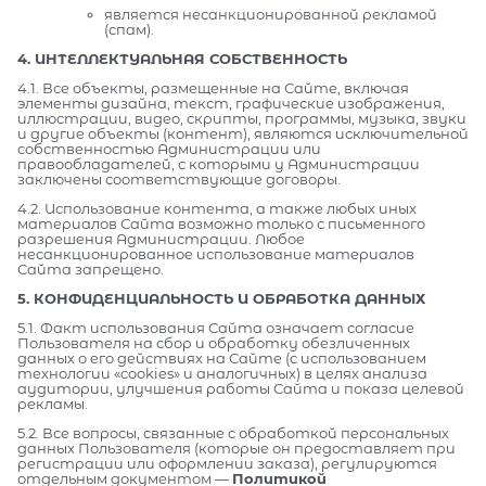
является несанкционированной рекламой
(спам).
4. ИНТЕЛЛЕКТУАЛЬНАЯ СОБСТВЕННОСТЬ
4.1. Все объекты, размещенные на Сайте, включая
элементы дизайна, текст, графические изображения,
иллюстрации, видео, скрипты, программы, музыка, звуки
и другие объекты (контент), являются исключительной
собственностью Администрации или
правообладателей, с которыми у Администрации
заключены соответствующие договоры.
4.2. Использование контента, а также любых иных
материалов Сайта возможно только с письменного
разрешения Администрации. Любое
несанкционированное использование материалов
Сайта запрещено.
5. КОНФИДЕНЦИАЛЬНОСТЬ И ОБРАБОТКА ДАННЫХ
5.1. Факт использования Сайта означает согласие
Пользователя на сбор и обработку обезличенных
данных о его действиях на Сайте (с использованием
технологии «cookies» и аналогичных) в целях анализа
аудитории, улучшения работы Сайта и показа целевой
рекламы.
5.2. Все вопросы, связанные с обработкой персональных
данных Пользователя (которые он предоставляет при
регистрации или оформлении заказа), регулируются
отдельным документом —
Политикой