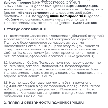
Александрович
(ИНН 773720376006, ОГРНИП
304770000123791), далее именуемый
«Администрация»
,
настоящим предлагает пользователю сети Интернет
(далее –
«Пользователь»
) использовать свой сайт,
расположенный по адресу
www.komupodarki.ru
(далее –
«Сайт»
), на условиях, изложенных в настоящем
Пользовательском соглашении (далее –
«Соглашение»
).
1. СТАТУС СОГЛАШЕНИЯ
1.1. Настоящее Соглашение является публичной офертой
в соответствии со ст. 437 Гражданского кодекса РФ.
Полное и безоговорочное согласие с условиями
настоящего Соглашения (акцепт оферты) считается
совершенным с момента начала любого использования
Сайта Пользователем (включая просмотр контента,
регистрацию, оформление заказа и иные действия).
1.2. Используя Сайт, Пользователь подтверждает, что
ознакомлен, согласен, полностью и безоговорочно
принимает все условия настоящего Соглашения. Если
Пользователь не согласен с условиями Соглашения, он не
вправе использовать Сайт.
1.3. Настоящее Соглашение может быть изменено
Администрацией в одностороннем порядке без какого-
либо специального уведомления Пользователя. Новая
редакция Соглашения вступает в силу с момента ее
размещения на Сайте.
2. ПРАВА И ОБЯЗАННОСТИ АДМИНИСТРАЦИИ