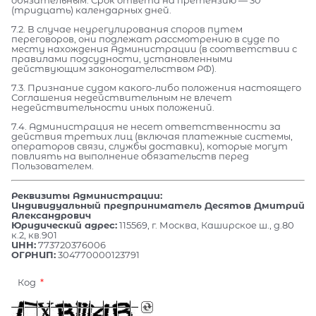
(тридцать) календарных дней.
7.2. В случае неурегулирования споров путем
переговоров, они подлежат рассмотрению в суде по
месту нахождения Администрации (в соответствии с
правилами подсудности, установленными
действующим законодательством РФ).
7.3. Признание судом какого-либо положения настоящего
Соглашения недействительным не влечет
недействительности иных положений.
7.4. Администрация не несет ответственности за
действия третьих лиц (включая платежные системы,
операторов связи, службы доставки), которые могут
повлиять на выполнение обязательств перед
Пользователем.
Реквизиты Администрации:
Индивидуальный предприниматель Десятов Дмитрий
Александрович
Юридический адрес:
115569, г. Москва, Каширское ш., д.80
к.2, кв.901
ИНН:
773720376006
ОГРНИП:
304770000123791
Код