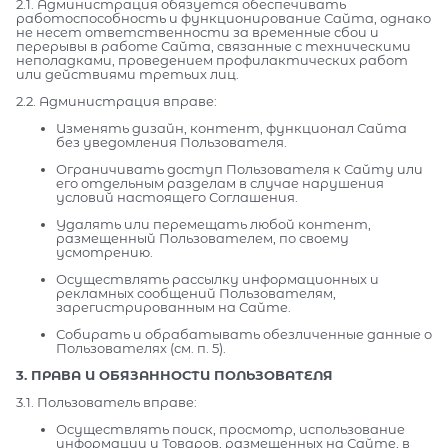
2.1. Администрация обязуется обеспечивать
работоспособность и функционирование Сайта, однако
не несет ответственности за временные сбои и
перерывы в работе Сайта, связанные с техническими
неполадками, проведением профилактических работ
или действиями третьих лиц.
2.2. Администрация вправе:
Изменять дизайн, контент, функционал Сайта
без уведомления Пользователя.
Ограничивать доступ Пользователя к Сайту или
его отдельным разделам в случае нарушения
условий настоящего Соглашения.
Удалять или перемещать любой контент,
размещенный Пользователем, по своему
усмотрению.
Осуществлять рассылку информационных и
рекламных сообщений Пользователям,
зарегистрированным на Сайте.
Собирать и обрабатывать обезличенные данные о
Пользователях (см. п. 5).
3. ПРАВА И ОБЯЗАННОСТИ ПОЛЬЗОВАТЕЛЯ
3.1. Пользователь вправе:
Осуществлять поиск, просмотр, использование
информации и Товаров, размещенных на Сайте, в