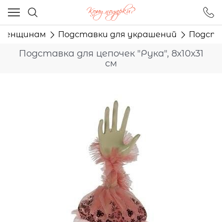
Ваш город - Москва,
угадали?
Женщинам
Подставки для украшений
Подстав
ДА
НЕТ
Подставка для цепочек "Рука", 8х10х31
см