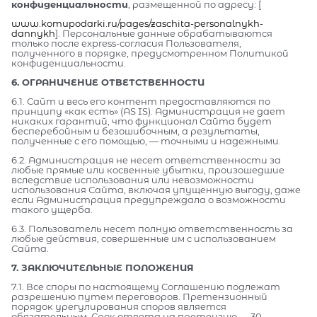
конфиденциальности
, размещенной по адресу: [
www.komupodarki.ru/pages/zaschita-personalnykh-
dannykh
]. Персональные данные обрабатываются
только после express-согласия Пользователя,
полученного в порядке, предусмотренном Политикой
конфиденциальности.
6. ОГРАНИЧЕНИЕ ОТВЕТСТВЕННОСТИ
6.1. Сайт и весь его контент предоставляются по
принципу «как есть» (AS IS). Администрация не дает
никаких гарантий, что функционал Сайта будет
бесперебойным и безошибочным, а результаты,
полученные с его помощью, — точными и надежными.
6.2. Администрация не несет ответственности за
любые прямые или косвенные убытки, произошедшие
вследствие использования или невозможности
использования Сайта, включая упущенную выгоду, даже
если Администрация предупреждала о возможности
такого ущерба.
6.3. Пользователь несет полную ответственность за
любые действия, совершенные им с использованием
Сайта.
7. ЗАКЛЮЧИТЕЛЬНЫЕ ПОЛОЖЕНИЯ
7.1. Все споры по настоящему Соглашению подлежат
разрешению путем переговоров. Претензионный
порядок урегулирования споров является
обязательным. Срок ответа на претензию — 30