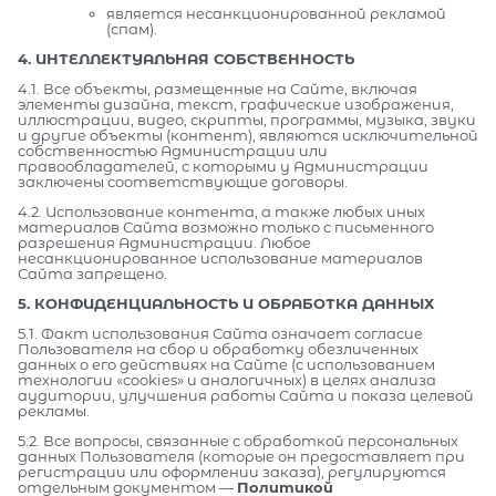
является несанкционированной рекламой
(спам).
4. ИНТЕЛЛЕКТУАЛЬНАЯ СОБСТВЕННОСТЬ
4.1. Все объекты, размещенные на Сайте, включая
элементы дизайна, текст, графические изображения,
иллюстрации, видео, скрипты, программы, музыка, звуки
и другие объекты (контент), являются исключительной
собственностью Администрации или
правообладателей, с которыми у Администрации
заключены соответствующие договоры.
4.2. Использование контента, а также любых иных
материалов Сайта возможно только с письменного
разрешения Администрации. Любое
несанкционированное использование материалов
Сайта запрещено.
5. КОНФИДЕНЦИАЛЬНОСТЬ И ОБРАБОТКА ДАННЫХ
5.1. Факт использования Сайта означает согласие
Пользователя на сбор и обработку обезличенных
данных о его действиях на Сайте (с использованием
технологии «cookies» и аналогичных) в целях анализа
аудитории, улучшения работы Сайта и показа целевой
рекламы.
5.2. Все вопросы, связанные с обработкой персональных
данных Пользователя (которые он предоставляет при
регистрации или оформлении заказа), регулируются
отдельным документом —
Политикой