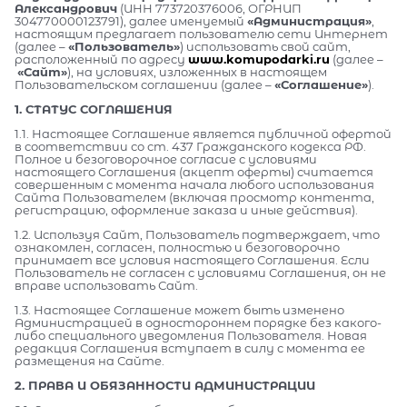
Александрович
(ИНН 773720376006, ОГРНИП
304770000123791), далее именуемый
«Администрация»
,
настоящим предлагает пользователю сети Интернет
(далее –
«Пользователь»
) использовать свой сайт,
расположенный по адресу
www.komupodarki.ru
(далее –
«Сайт»
), на условиях, изложенных в настоящем
Пользовательском соглашении (далее –
«Соглашение»
).
1. СТАТУС СОГЛАШЕНИЯ
1.1. Настоящее Соглашение является публичной офертой
в соответствии со ст. 437 Гражданского кодекса РФ.
Полное и безоговорочное согласие с условиями
настоящего Соглашения (акцепт оферты) считается
совершенным с момента начала любого использования
Сайта Пользователем (включая просмотр контента,
регистрацию, оформление заказа и иные действия).
1.2. Используя Сайт, Пользователь подтверждает, что
ознакомлен, согласен, полностью и безоговорочно
принимает все условия настоящего Соглашения. Если
Пользователь не согласен с условиями Соглашения, он не
вправе использовать Сайт.
1.3. Настоящее Соглашение может быть изменено
Администрацией в одностороннем порядке без какого-
либо специального уведомления Пользователя. Новая
редакция Соглашения вступает в силу с момента ее
размещения на Сайте.
2. ПРАВА И ОБЯЗАННОСТИ АДМИНИСТРАЦИИ