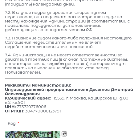
(тридцать) календарных дней.
7.2. В случае неурегулирования споров путем
переговоров, они подлежат рассмотрению в суде по
месту нахождения Администрации (в соответствии с
правилами подсудности, установленными
действующим законодательством РФ).
7.3. Признание судом какого-либо положения настоящего
Соглашения недействительным не влечет
недействительности иных положений.
7.4. Администрация не несет ответственности за
действия третьих лиц (включая платежные системы,
операторов связи, службы доставки), которые могут
повлиять на выполнение обязательств перед
Пользователем.
Реквизиты Администрации:
Индивидуальный предприниматель Десятов Дмитрий
Александрович
Юридический адрес:
115569, г. Москва, Каширское ш., д.80
к.2, кв.901
ИНН:
773720376006
ОГРНИП:
304770000123791
Код