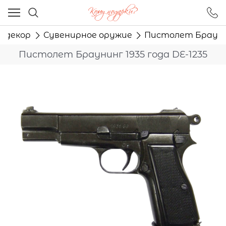
Ваш город - Москва,
угадали?
 декор
Сувенирное оружие
Пистолет Браунин
ДА
НЕТ
Пистолет Браунинг 1935 года DE-1235