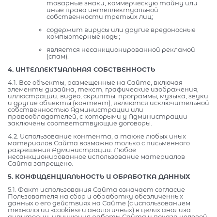
товарные знаки, коммерческую тайну или
иные права интеллектуальной
собственности третьих лиц;
содержит вирусы или другие вредоносные
компьютерные коды;
является несанкционированной рекламой
(спам).
4. ИНТЕЛЛЕКТУАЛЬНАЯ СОБСТВЕННОСТЬ
4.1. Все объекты, размещенные на Сайте, включая
элементы дизайна, текст, графические изображения,
иллюстрации, видео, скрипты, программы, музыка, звуки
и другие объекты (контент), являются исключительной
собственностью Администрации или
правообладателей, с которыми у Администрации
заключены соответствующие договоры.
4.2. Использование контента, а также любых иных
материалов Сайта возможно только с письменного
разрешения Администрации. Любое
несанкционированное использование материалов
Сайта запрещено.
5. КОНФИДЕНЦИАЛЬНОСТЬ И ОБРАБОТКА ДАННЫХ
5.1. Факт использования Сайта означает согласие
Пользователя на сбор и обработку обезличенных
данных о его действиях на Сайте (с использованием
технологии «cookies» и аналогичных) в целях анализа
аудитории, улучшения работы Сайта и показа целевой