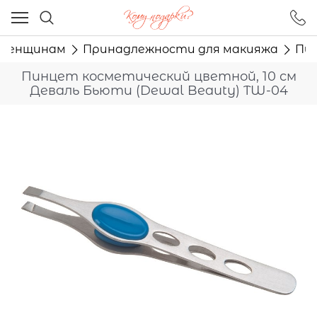
Ваш город - Москва,
угадали?
Женщинам
Принадлежности для макияжа
Пин
ДА
НЕТ
Пинцет косметический цветной, 10 см
Деваль Бьюти (Dewal Beauty) TW-04