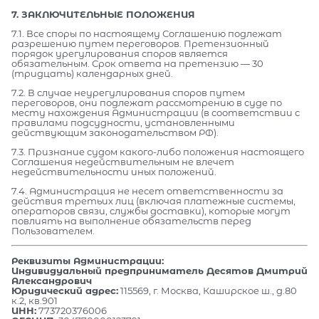
7. ЗАКЛЮЧИТЕЛЬНЫЕ ПОЛОЖЕНИЯ
7.1. Все споры по настоящему Соглашению подлежат
разрешению путем переговоров. Претензионный
порядок урегулирования споров является
обязательным. Срок ответа на претензию — 30
(тридцать) календарных дней.
7.2. В случае неурегулирования споров путем
переговоров, они подлежат рассмотрению в суде по
месту нахождения Администрации (в соответствии с
правилами подсудности, установленными
действующим законодательством РФ).
7.3. Признание судом какого-либо положения настоящего
Соглашения недействительным не влечет
недействительности иных положений.
7.4. Администрация не несет ответственности за
действия третьих лиц (включая платежные системы,
операторов связи, службы доставки), которые могут
повлиять на выполнение обязательств перед
Пользователем.
Реквизиты Администрации:
Индивидуальный предприниматель Десятов Дмитрий
Александрович
Юридический адрес:
115569, г. Москва, Каширское ш., д.80
к.2, кв.901
ИНН:
773720376006