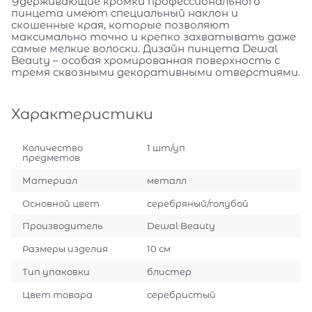
Удерживающие кромки профессионального
пинцета имеют специальный наклон и
скошенные края, которые позволяют
максимально точно и крепко захватывать даже
самые мелкие волоски. Дизайн пинцета Dewal
Beauty – особая хромированная поверхность с
тремя сквозными декоративными отверстиями.
Характеристики
Количество
1 шт/уп
предметов
Материал
металл
Основной цвет
серебряный/голубой
Производитель
Dewal Beauty
Размеры изделия
10 см
Тип упаковки
блистер
Цвет товара
серебристый