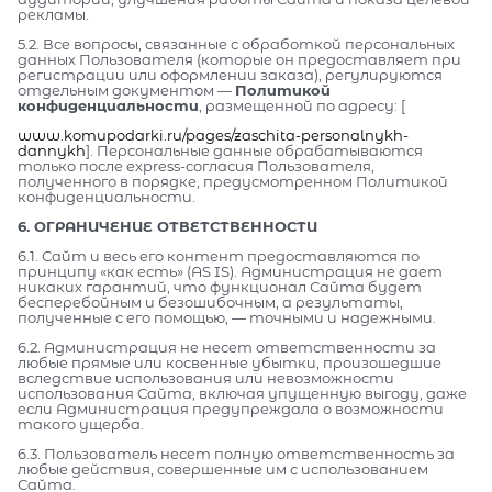
рекламы.
5.2. Все вопросы, связанные с обработкой персональных
данных Пользователя (которые он предоставляет при
регистрации или оформлении заказа), регулируются
отдельным документом —
Политикой
конфиденциальности
, размещенной по адресу: [
www.komupodarki.ru/pages/zaschita-personalnykh-
dannykh
]. Персональные данные обрабатываются
только после express-согласия Пользователя,
полученного в порядке, предусмотренном Политикой
конфиденциальности.
6. ОГРАНИЧЕНИЕ ОТВЕТСТВЕННОСТИ
6.1. Сайт и весь его контент предоставляются по
принципу «как есть» (AS IS). Администрация не дает
никаких гарантий, что функционал Сайта будет
бесперебойным и безошибочным, а результаты,
полученные с его помощью, — точными и надежными.
6.2. Администрация не несет ответственности за
любые прямые или косвенные убытки, произошедшие
вследствие использования или невозможности
использования Сайта, включая упущенную выгоду, даже
если Администрация предупреждала о возможности
такого ущерба.
6.3. Пользователь несет полную ответственность за
любые действия, совершенные им с использованием
Сайта.