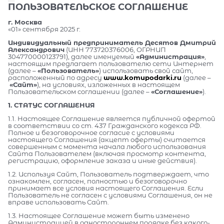
ПОЛЬЗОВАТЕЛЬСКОЕ СОГЛАШЕНИЕ
г. Москва
«01» сентября 2025 г.
Индивидуальный предприниматель Десятов Дмитрий
Александрович
(ИНН 773720376006, ОГРНИП
304770000123791), далее именуемый
«Администрация»
,
настоящим предлагает пользователю сети Интернет
(далее –
«Пользователь»
) использовать свой сайт,
расположенный по адресу
www.komupodarki.ru
(далее –
«Сайт»
), на условиях, изложенных в настоящем
Пользовательском соглашении (далее –
«Соглашение»
).
1. СТАТУС СОГЛАШЕНИЯ
1.1. Настоящее Соглашение является публичной офертой
в соответствии со ст. 437 Гражданского кодекса РФ.
Полное и безоговорочное согласие с условиями
настоящего Соглашения (акцепт оферты) считается
совершенным с момента начала любого использования
Сайта Пользователем (включая просмотр контента,
регистрацию, оформление заказа и иные действия).
1.2. Используя Сайт, Пользователь подтверждает, что
ознакомлен, согласен, полностью и безоговорочно
принимает все условия настоящего Соглашения. Если
Пользователь не согласен с условиями Соглашения, он не
вправе использовать Сайт.
1.3. Настоящее Соглашение может быть изменено
Администрацией в одностороннем порядке без какого-