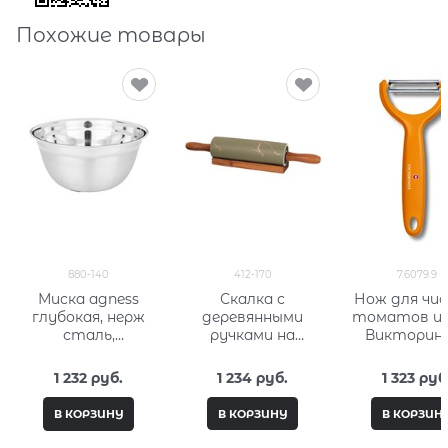
Похожие товары
880-140
412-170
7.6079.9
Миска agness
Скалка с
Нож для чи
глубокая, нерж
деревянными
томатов и 
сталь,
ручками на
Викторин
противоскользя
подставке
(Victorino
щее дно, 28 см 4,2
коллекция
7.6079.9
1 232
 руб.
1 234
 руб.
1 323
 руб
л
"Золотой
мрамор"
В КОРЗИНУ
В КОРЗИНУ
В КОРЗИН
цвет:gray
40,6*6,5*6,5 см