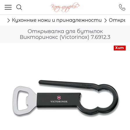
Ваш город - Москва,
угадали?
ня
Кухонные ножи и принадлежности
Открыва
ДА
НЕТ
Открывалка для бутылок
Викторинокс (Victorinox) 7.6912.3
Хит