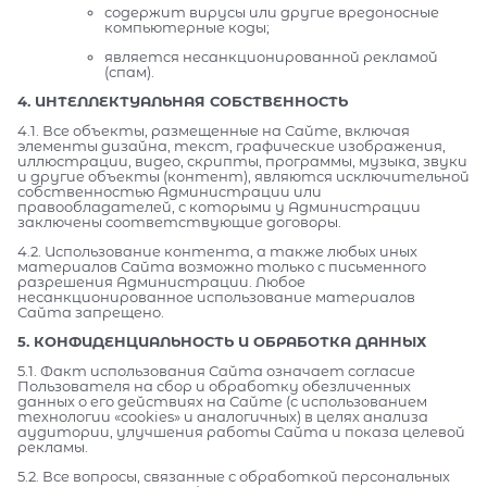
содержит вирусы или другие вредоносные
компьютерные коды;
является несанкционированной рекламой
(спам).
4. ИНТЕЛЛЕКТУАЛЬНАЯ СОБСТВЕННОСТЬ
4.1. Все объекты, размещенные на Сайте, включая
элементы дизайна, текст, графические изображения,
иллюстрации, видео, скрипты, программы, музыка, звуки
и другие объекты (контент), являются исключительной
собственностью Администрации или
правообладателей, с которыми у Администрации
заключены соответствующие договоры.
4.2. Использование контента, а также любых иных
материалов Сайта возможно только с письменного
разрешения Администрации. Любое
несанкционированное использование материалов
Сайта запрещено.
5. КОНФИДЕНЦИАЛЬНОСТЬ И ОБРАБОТКА ДАННЫХ
5.1. Факт использования Сайта означает согласие
Пользователя на сбор и обработку обезличенных
данных о его действиях на Сайте (с использованием
технологии «cookies» и аналогичных) в целях анализа
аудитории, улучшения работы Сайта и показа целевой
рекламы.
5.2. Все вопросы, связанные с обработкой персональных