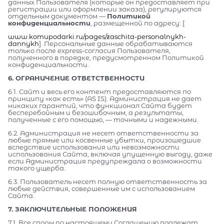
данных Пользователя (которые он предоставляет при
регистрации или оформлении заказа), регулируются
отдельным документом —
Политикой
конфиденциальности
, размещенной по адресу: [
www.komupodarki.ru/pages/zaschita-personalnykh-
dannykh
]. Персональные данные обрабатываются
только после express-согласия Пользователя,
полученного в порядке, предусмотренном Политикой
конфиденциальности.
6. ОГРАНИЧЕНИЕ ОТВЕТСТВЕННОСТИ
6.1. Сайт и весь его контент предоставляются по
принципу «как есть» (AS IS). Администрация не дает
никаких гарантий, что функционал Сайта будет
бесперебойным и безошибочным, а результаты,
полученные с его помощью, — точными и надежными.
6.2. Администрация не несет ответственности за
любые прямые или косвенные убытки, произошедшие
вследствие использования или невозможности
использования Сайта, включая упущенную выгоду, даже
если Администрация предупреждала о возможности
такого ущерба.
6.3. Пользователь несет полную ответственность за
любые действия, совершенные им с использованием
Сайта.
7. ЗАКЛЮЧИТЕЛЬНЫЕ ПОЛОЖЕНИЯ
7.1. Все споры по настоящему Соглашению подлежат