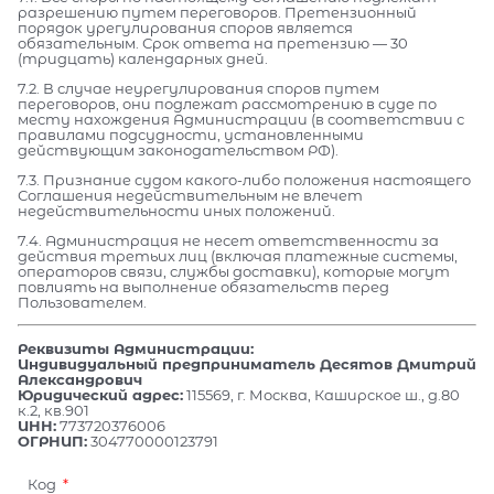
разрешению путем переговоров. Претензионный
порядок урегулирования споров является
обязательным. Срок ответа на претензию — 30
(тридцать) календарных дней.
7.2. В случае неурегулирования споров путем
переговоров, они подлежат рассмотрению в суде по
месту нахождения Администрации (в соответствии с
правилами подсудности, установленными
действующим законодательством РФ).
7.3. Признание судом какого-либо положения настоящего
Соглашения недействительным не влечет
недействительности иных положений.
7.4. Администрация не несет ответственности за
действия третьих лиц (включая платежные системы,
операторов связи, службы доставки), которые могут
повлиять на выполнение обязательств перед
Пользователем.
Реквизиты Администрации:
Индивидуальный предприниматель Десятов Дмитрий
Александрович
Юридический адрес:
115569, г. Москва, Каширское ш., д.80
к.2, кв.901
ИНН:
773720376006
ОГРНИП:
304770000123791
Код