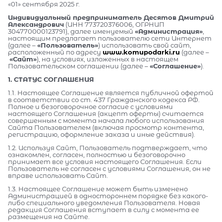
«01» сентября 2025 г.
Индивидуальный предприниматель Десятов Дмитрий
Александрович
(ИНН 773720376006, ОГРНИП
304770000123791), далее именуемый
«Администрация»
,
настоящим предлагает пользователю сети Интернет
(далее –
«Пользователь»
) использовать свой сайт,
расположенный по адресу
www.komupodarki.ru
(далее –
«Сайт»
), на условиях, изложенных в настоящем
Пользовательском соглашении (далее –
«Соглашение»
).
1. СТАТУС СОГЛАШЕНИЯ
1.1. Настоящее Соглашение является публичной офертой
в соответствии со ст. 437 Гражданского кодекса РФ.
Полное и безоговорочное согласие с условиями
настоящего Соглашения (акцепт оферты) считается
совершенным с момента начала любого использования
Сайта Пользователем (включая просмотр контента,
регистрацию, оформление заказа и иные действия).
1.2. Используя Сайт, Пользователь подтверждает, что
ознакомлен, согласен, полностью и безоговорочно
принимает все условия настоящего Соглашения. Если
Пользователь не согласен с условиями Соглашения, он не
вправе использовать Сайт.
1.3. Настоящее Соглашение может быть изменено
Администрацией в одностороннем порядке без какого-
либо специального уведомления Пользователя. Новая
редакция Соглашения вступает в силу с момента ее
размещения на Сайте.