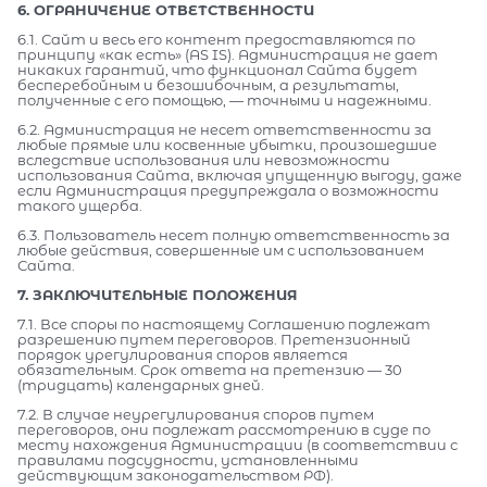
6. ОГРАНИЧЕНИЕ ОТВЕТСТВЕННОСТИ
6.1. Сайт и весь его контент предоставляются по
принципу «как есть» (AS IS). Администрация не дает
никаких гарантий, что функционал Сайта будет
бесперебойным и безошибочным, а результаты,
полученные с его помощью, — точными и надежными.
6.2. Администрация не несет ответственности за
любые прямые или косвенные убытки, произошедшие
вследствие использования или невозможности
использования Сайта, включая упущенную выгоду, даже
если Администрация предупреждала о возможности
такого ущерба.
6.3. Пользователь несет полную ответственность за
любые действия, совершенные им с использованием
Сайта.
7. ЗАКЛЮЧИТЕЛЬНЫЕ ПОЛОЖЕНИЯ
7.1. Все споры по настоящему Соглашению подлежат
разрешению путем переговоров. Претензионный
порядок урегулирования споров является
обязательным. Срок ответа на претензию — 30
(тридцать) календарных дней.
7.2. В случае неурегулирования споров путем
переговоров, они подлежат рассмотрению в суде по
месту нахождения Администрации (в соответствии с
правилами подсудности, установленными
действующим законодательством РФ).