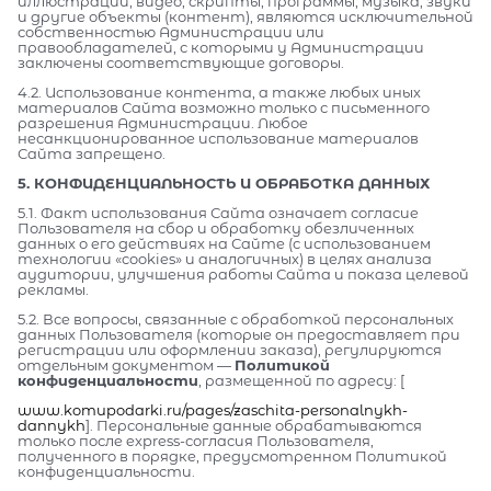
иллюстрации, видео, скрипты, программы, музыка, звуки
и другие объекты (контент), являются исключительной
собственностью Администрации или
правообладателей, с которыми у Администрации
заключены соответствующие договоры.
4.2. Использование контента, а также любых иных
материалов Сайта возможно только с письменного
разрешения Администрации. Любое
несанкционированное использование материалов
Сайта запрещено.
5. КОНФИДЕНЦИАЛЬНОСТЬ И ОБРАБОТКА ДАННЫХ
5.1. Факт использования Сайта означает согласие
Пользователя на сбор и обработку обезличенных
данных о его действиях на Сайте (с использованием
технологии «cookies» и аналогичных) в целях анализа
аудитории, улучшения работы Сайта и показа целевой
рекламы.
5.2. Все вопросы, связанные с обработкой персональных
данных Пользователя (которые он предоставляет при
регистрации или оформлении заказа), регулируются
отдельным документом —
Политикой
конфиденциальности
, размещенной по адресу: [
www.komupodarki.ru/pages/zaschita-personalnykh-
dannykh
]. Персональные данные обрабатываются
только после express-согласия Пользователя,
полученного в порядке, предусмотренном Политикой
конфиденциальности.