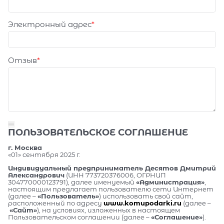
Электронный адрес
Отзыв
ПОЛЬЗОВАТЕЛЬСКОЕ СОГЛАШЕНИЕ
г. Москва
«01» сентября 2025 г.
Индивидуальный предприниматель Десятов Дмитрий
Александрович
(ИНН 773720376006, ОГРНИП
304770000123791), далее именуемый
«Администрация»
,
настоящим предлагает пользователю сети Интернет
(далее –
«Пользователь»
) использовать свой сайт,
расположенный по адресу
www.komupodarki.ru
(далее –
«Сайт»
), на условиях, изложенных в настоящем
Пользовательском соглашении (далее –
«Соглашение»
).