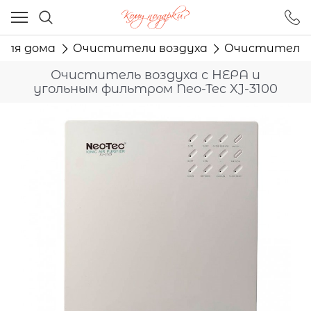
Ваш город - Москва,
угадали?
 для дома
Очистители воздуха
Очиститель в
ДА
НЕТ
Очиститель воздуха с НЕРА и
угольным фильтром Neo-Tec XJ-3100