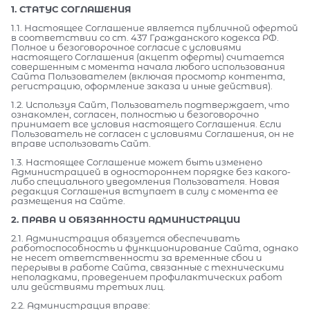
1. СТАТУС СОГЛАШЕНИЯ
1.1. Настоящее Соглашение является публичной офертой
в соответствии со ст. 437 Гражданского кодекса РФ.
Полное и безоговорочное согласие с условиями
настоящего Соглашения (акцепт оферты) считается
совершенным с момента начала любого использования
Сайта Пользователем (включая просмотр контента,
регистрацию, оформление заказа и иные действия).
1.2. Используя Сайт, Пользователь подтверждает, что
ознакомлен, согласен, полностью и безоговорочно
принимает все условия настоящего Соглашения. Если
Пользователь не согласен с условиями Соглашения, он не
вправе использовать Сайт.
1.3. Настоящее Соглашение может быть изменено
Администрацией в одностороннем порядке без какого-
либо специального уведомления Пользователя. Новая
редакция Соглашения вступает в силу с момента ее
размещения на Сайте.
2. ПРАВА И ОБЯЗАННОСТИ АДМИНИСТРАЦИИ
2.1. Администрация обязуется обеспечивать
работоспособность и функционирование Сайта, однако
не несет ответственности за временные сбои и
перерывы в работе Сайта, связанные с техническими
неполадками, проведением профилактических работ
или действиями третьих лиц.
2.2. Администрация вправе: