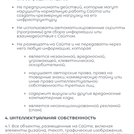
Не предпринимать действий, которые могут
нарушить нормальную работу Сайта или
создать чрезмерную нагрузку на его
инфраструктуру.
Не использовать автоматизированные скрипты
(программы) для сбора информации или
взаимодействия с Сайтом.
Не размещать на Сайте и не передавать через
него любую информацию, которая:
является незаконной, вредоносной,
угрожающей, клеветнической,
оскорбительной;
нарушает авторские права, права на
товарные знаки, коммерческую тайну или
иные права интеллектуальной
собственности третьих лиц;
содержит вирусы или другие вредоносные
компьютерные коды;
является несанкционированной рекламой
(спам).
4. ИНТЕЛЛЕКТУАЛЬНАЯ СОБСТВЕННОСТЬ
4.1. Все объекты, размещенные на Сайте, включая
элементы дизайна, текст, графические изображения,