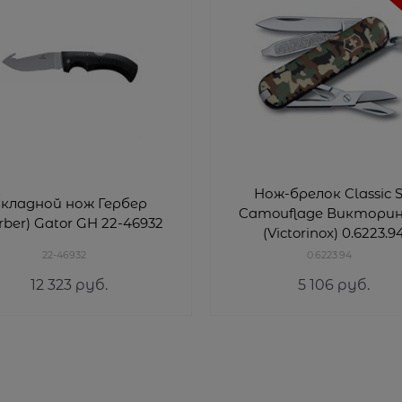
Нож-брелок Classic 
кладной нож Гербер
Camouflage Виктори
rber) Gator GH 22-46932
(Victorinox) 0.6223.9
22-46932
0.6223.94
12 323
 руб.
5 106
 руб.