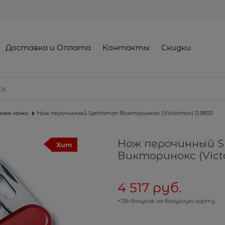
Доставка и Оплата
Контакты
Скидки
ные ножи
Нож перочинный Sportsman Викторинокс (Victorinox) 0.3803
Нож перочинный S
Хит
Викторинокс (Victo
4 517
 руб.
+136 бонусов на бонусную карту