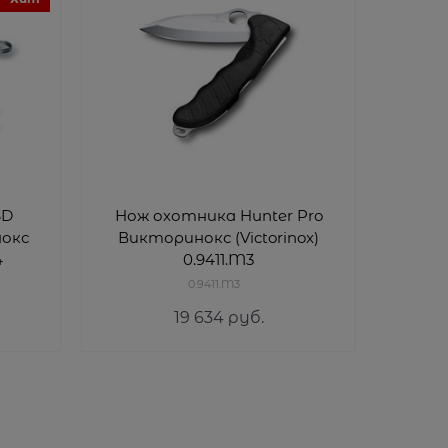
SD
Нож охотника Hunter Pro
Нож п
нокс
Викторинокс (Victorinox)
61 Ви
4
0.9411.M3
0.9411.M3
19 634
 руб.