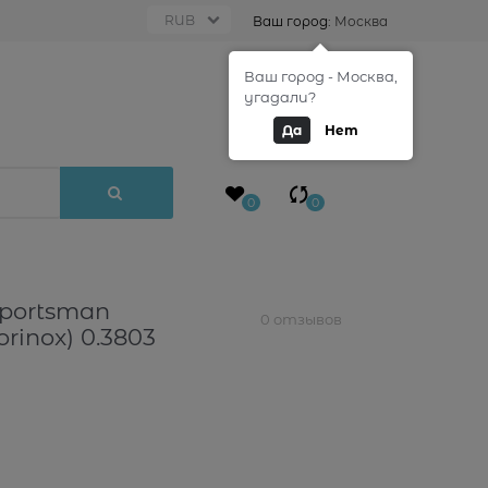
Ваш город:
Москва
Ваш город - Москва,
0
угадали?
Да
Нет
0
0
portsman
0 отзывов
rinox) 0.3803