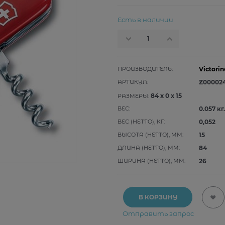
Есть в наличии
ПРОИЗВОДИТЕЛЬ:
Victorin
АРТИКУЛ:
Z00002
84
x
0
x
15
РАЗМЕРЫ:
ВЕС:
0.057
кг.
ВЕС (НЕТТО), КГ:
0,052
ВЫСОТА (НЕТТО), ММ:
15
ДЛИНА (НЕТТО), ММ:
84
ШИРИНА (НЕТТО), ММ:
26
В КОРЗИНУ
Отправить запрос