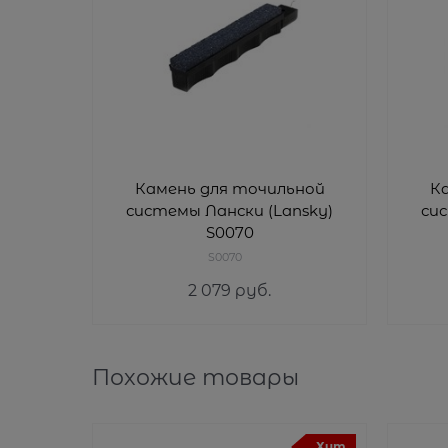
Камень для точильной
К
системы Лански (Lansky)
сис
S0070
S0070
2 079
 руб.
Похожие товары
Хит