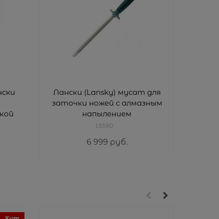
нски
Лански (Lansky) мусат для
Точи
заточки ножей с алмазным
кой
напылением
LSS9D
6 999
 руб.
Хит