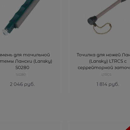
амень для точильной
Точилка для ножей Ла
темы Лански (Lansky)
(Lansky) LTRCS с
S0280
серрейторной заточ
S0280
LTRCS
2 046
 руб.
1 814
 руб.