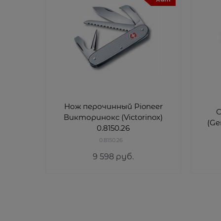
Нож перочинный Pioneer
С
Викторинокс (Victorinox)
(Ge
0.8150.26
0.8150.26
9 598
 руб.