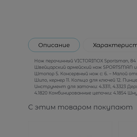
Описание
Характерис
Нож перочинный VICTORINOX Sportsman, 84 
Швейцарский армейский нож SPORTSMAN имеет
Штопор 5. Консервный нож с: 6. – Малой о
Шило, кернер 11. Кольцо для ключей 12. Пин
Инструмент для заточки: 4.3311, 4.3323 Держат
4.1820 Комбинированные цепочки: 4.1854 Шну
С этим товаром покупают