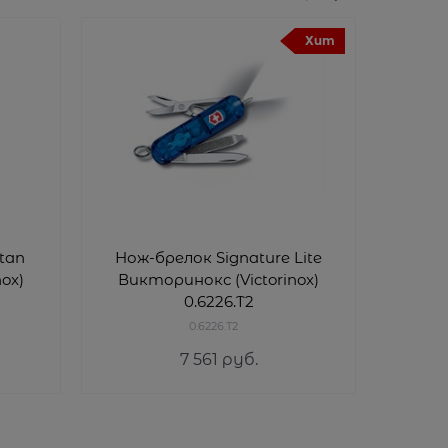
Хит
tan
Нож-брелок Signature Lite
Нож 
ox)
Викторинокс (Victorinox)
S13 В
0.6226.T2
0.6226.T2
7 561
 руб.