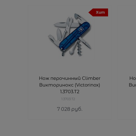
Хит
Нож перочинный Climber
Но
Викторинокс (Victorinox)
Ви
1.3703.T2
1.3703.T2
7 028
 руб.