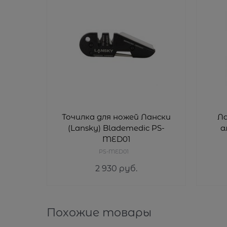
Точилка для ножей Лански
Ла
(Lansky) Blademedic PS-
а
MED01
PS-MED01
2 930
 руб.
Похожие товары