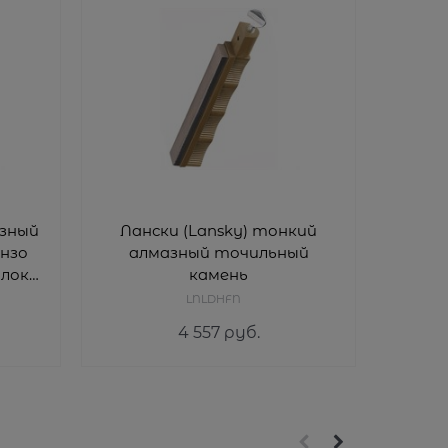
зный
Лански (Lansky) тонкий
Ланск
анзо
алмазный точильный
т
лок,
камень
NATU
LNLDHFN
4 557
 руб.