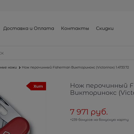
Доставка и Оплата
Контакты
Скидки
ные ножи
Нож перочинный Fisherman Викторинокс (Victorinox) 1.4733.72
Нож перочинный F
Хит
Викторинокс (Victor
7 971
 руб.
+239 бонусов на бонусную карту