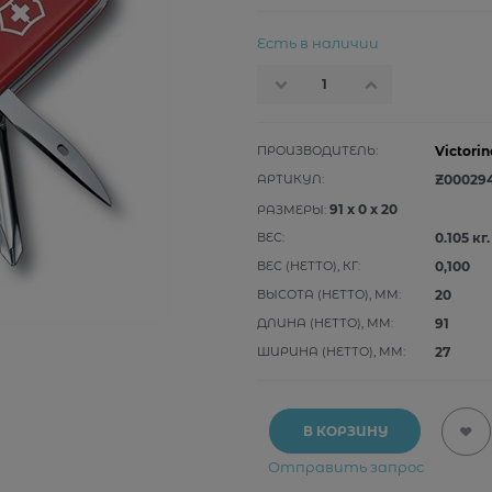
Есть в наличии
ПРОИЗВОДИТЕЛЬ:
Victorin
АРТИКУЛ:
Z00029
91
x
0
x
20
РАЗМЕРЫ:
ВЕС:
0.105
кг.
ВЕС (НЕТТО), КГ:
0,100
ВЫСОТА (НЕТТО), ММ:
20
ДЛИНА (НЕТТО), ММ:
91
ШИРИНА (НЕТТО), ММ:
27
В КОРЗИНУ
Отправить запрос