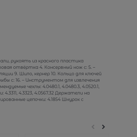
али, рукоять из красного пластика
овая отвёртка 4. Консервный нож с: 5. –
ции 9. Шило, кернер 10. Кольцо для ключей
ыбы с: 16. – Инструментом для извлечения
уемые чехлы: 4.0480.1, 4.0480.3, 4.0520.1,
: 4.3311, 4.3323, 4.0567.32 Держатели на
мбинированные цепочки: 4.1854 Шнурок с