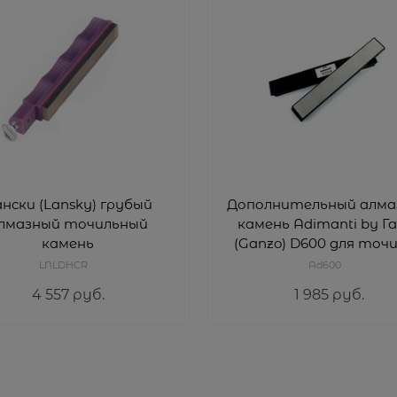
нски (Lansky) грубый
Дополнительный алма
лмазный точильный
камень Adimanti by Г
камень
(Ganzo) D600 для точи
600 grit
LNLDHCR
Ad600
4 557
 руб.
1 985
 руб.