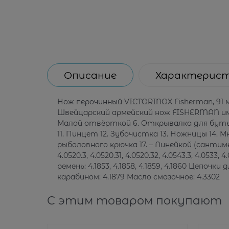
Описание
Характерис
Нож перочинный VICTORINOX Fisherman, 91 
Швейцарский армейский нож FISHERMAN имеет
Малой отвёрткой 6. Открывалка для бутыло
11. Пинцет 12. Зубочистка 13. Ножницы 14.
рыболовного крючка 17. – Линейкой (сантимет
4.0520.3, 4.0520.31, 4.0520.32, 4.0543.3, 4.0
ремень: 4.1853, 4.1858, 4.1859, 4.1860 Цепочк
карабином: 4.1879 Масло смазочное: 4.3302
С этим товаром покупают