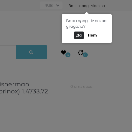
Ваш город:
Москва
Ваш город - Москва,
0
угадали?
Да
Нет
0
0
isherman
0 отзывов
inox) 1.4733.72