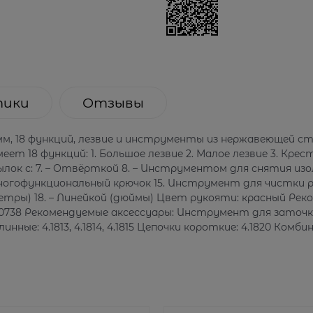
тики
Отзывы
мм, 18 функций, лезвие и инструменты из нержавеющей ст
 18 функций: 1. Большое лезвие 2. Малое лезвие 3. Крест
к с: 7. – Отвёрткой 8. – Инструментом для снятия изоля
 Многофункциональный крючок 15. Инструмент для чистки р
ры) 18. – Линейкой (дюймы) Цвет рукояти: красный Рекоменд
533, 4.0738 Рекомендуемые аксессуары: Инструмент для заточки
и длинные: 4.1813, 4.1814, 4.1815 Цепочки короткие: 4.1820 Ко