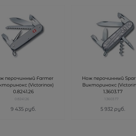
ж перочинный Farmer
Нож перочинный Spar
кторинокс (Victorinox)
Викторинокс (Victorin
0.8241.26
1.3603.T7
0.8241.26
1.3603.T7
9 435
 руб.
5 932
 руб.