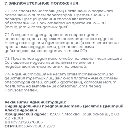
7. ЗАКЛЮЧИТЕЛЬНЫЕ ПОЛОЖЕНИЯ
7.1. Все споры по настоящему Соглашению подлежат
разрешению путем переговоров. Претензионный
порядок урегулирования споров является
обязательным. Срок ответа на претензию — 30
(тридцать) календарных дней.
7.2. В случае неурегулирования споров путем
переговоров, они подлежат рассмотрению в суде по
месту нахождения Администрации (в соответствии с
правилами подсудности, установленными
действующим законодательством РФ).
7.3. Признание судом какого-либо положения настоящего
Соглашения недействительным не влечет
недействительности иных положений.
7.4. Администрация не несет ответственности за
действия третьих лиц (включая платежные системы,
операторов связи, службы доставки), которые могут
повлиять на выполнение обязательств перед
Пользователем.
Реквизиты Администрации:
Индивидуальный предприниматель Десятов Дмитрий
Александрович
Юридический адрес:
115569, г. Москва, Каширское ш., д.80
к.2, кв.901
ИНН:
773720376006
ОГРНИП:
304770000123791