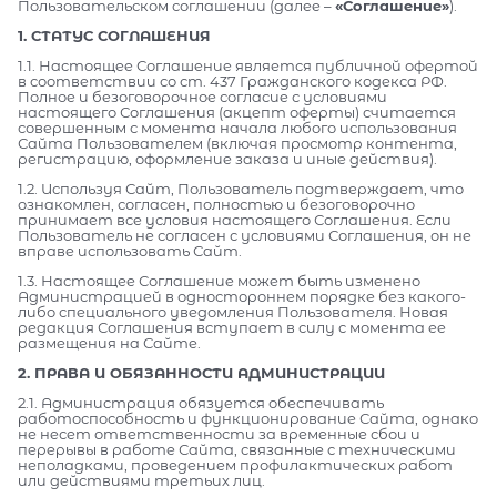
Пользовательском соглашении (далее –
«Соглашение»
).
1. СТАТУС СОГЛАШЕНИЯ
1.1. Настоящее Соглашение является публичной офертой
в соответствии со ст. 437 Гражданского кодекса РФ.
Полное и безоговорочное согласие с условиями
настоящего Соглашения (акцепт оферты) считается
совершенным с момента начала любого использования
Сайта Пользователем (включая просмотр контента,
регистрацию, оформление заказа и иные действия).
1.2. Используя Сайт, Пользователь подтверждает, что
ознакомлен, согласен, полностью и безоговорочно
принимает все условия настоящего Соглашения. Если
Пользователь не согласен с условиями Соглашения, он не
вправе использовать Сайт.
1.3. Настоящее Соглашение может быть изменено
Администрацией в одностороннем порядке без какого-
либо специального уведомления Пользователя. Новая
редакция Соглашения вступает в силу с момента ее
размещения на Сайте.
2. ПРАВА И ОБЯЗАННОСТИ АДМИНИСТРАЦИИ
2.1. Администрация обязуется обеспечивать
работоспособность и функционирование Сайта, однако
не несет ответственности за временные сбои и
перерывы в работе Сайта, связанные с техническими
неполадками, проведением профилактических работ
или действиями третьих лиц.