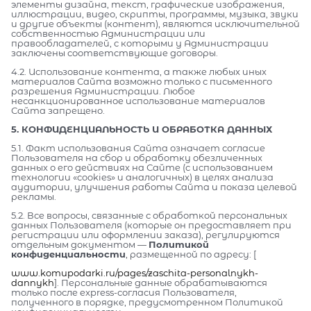
элементы дизайна, текст, графические изображения,
иллюстрации, видео, скрипты, программы, музыка, звуки
и другие объекты (контент), являются исключительной
собственностью Администрации или
правообладателей, с которыми у Администрации
заключены соответствующие договоры.
4.2. Использование контента, а также любых иных
материалов Сайта возможно только с письменного
разрешения Администрации. Любое
несанкционированное использование материалов
Сайта запрещено.
5. КОНФИДЕНЦИАЛЬНОСТЬ И ОБРАБОТКА ДАННЫХ
5.1. Факт использования Сайта означает согласие
Пользователя на сбор и обработку обезличенных
данных о его действиях на Сайте (с использованием
технологии «cookies» и аналогичных) в целях анализа
аудитории, улучшения работы Сайта и показа целевой
рекламы.
5.2. Все вопросы, связанные с обработкой персональных
данных Пользователя (которые он предоставляет при
регистрации или оформлении заказа), регулируются
отдельным документом —
Политикой
конфиденциальности
, размещенной по адресу: [
www.komupodarki.ru/pages/zaschita-personalnykh-
dannykh
]. Персональные данные обрабатываются
только после express-согласия Пользователя,
полученного в порядке, предусмотренном Политикой