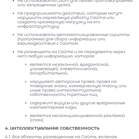
Не использовать Сайт для любых противоправных
или запрещенных целей.
Не предпринимать действий, которые могут
нарушить нормальную работу Сайта или
создать чрезмерную нагрузку на его
инфраструктуру.
Не использовать автоматизированные скрипты
(программы) для сбора информации или
взаимодействия с Сайтом.
Не размещать на Сайте и не передавать через
него любую информацию, которая:
является незаконной, вредоносной,
угрожающей, клеветнической,
оскорбительной;
нарушает авторские права, права на
товарные знаки, коммерческую тайну или
иные права интеллектуальной
собственности третьих лиц;
содержит вирусы или другие вредоносные
компьютерные коды;
является несанкционированной рекламой
(спам).
4. ИНТЕЛЛЕКТУАЛЬНАЯ СОБСТВЕННОСТЬ
4.1. Все объекты, размещенные на Сайте, включая