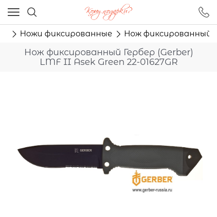
Ваш город - Москва,
угадали?
жи
Ножи фиксированные
Нож фиксированный Ге
ДА
НЕТ
Нож фиксированный Гербер (Gerber)
LMF II Asek Green 22-01627GR