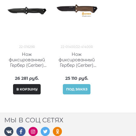
22-01629R
22-01400/22-41400R
Нож
Нож
фиксированный
фиксированный
Гербер (Gerber)
Гербер (Gerber)
LMF II Infantry
LMF II Survival
Black 22-01629R
Coyote Brown 22-
26 281
 руб.
25 110
 руб.
41400R
В КОРЗИНУ
ПОД ЗАКАЗ
МЫ В СОЦ СЕТЯХ