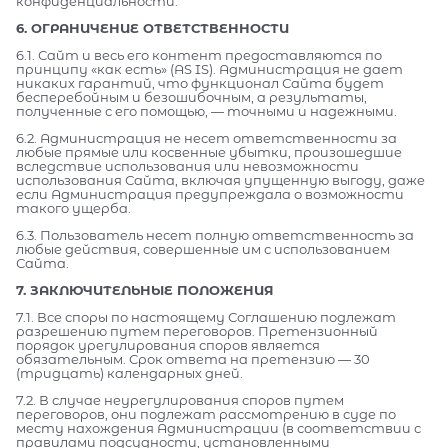
конфиденциальности.
6. ОГРАНИЧЕНИЕ ОТВЕТСТВЕННОСТИ
6.1. Сайт и весь его контент предоставляются по
принципу «как есть» (AS IS). Администрация не дает
никаких гарантий, что функционал Сайта будет
бесперебойным и безошибочным, а результаты,
полученные с его помощью, — точными и надежными.
6.2. Администрация не несет ответственности за
любые прямые или косвенные убытки, произошедшие
вследствие использования или невозможности
использования Сайта, включая упущенную выгоду, даже
если Администрация предупреждала о возможности
такого ущерба.
6.3. Пользователь несет полную ответственность за
любые действия, совершенные им с использованием
Сайта.
7. ЗАКЛЮЧИТЕЛЬНЫЕ ПОЛОЖЕНИЯ
7.1. Все споры по настоящему Соглашению подлежат
разрешению путем переговоров. Претензионный
порядок урегулирования споров является
обязательным. Срок ответа на претензию — 30
(тридцать) календарных дней.
7.2. В случае неурегулирования споров путем
переговоров, они подлежат рассмотрению в суде по
месту нахождения Администрации (в соответствии с
правилами подсудности, установленными