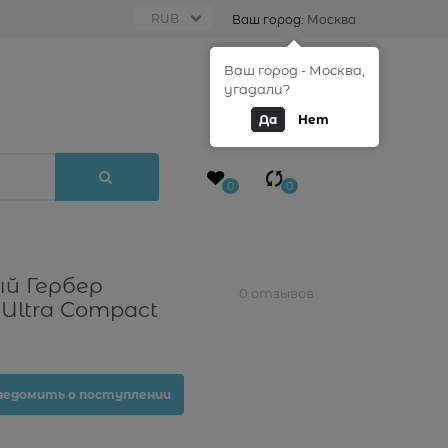
Ваш город:
Москва
Ваш город - Москва,
0
угадали?
Да
Нет
0
0
й Гербер
0 отзывов
s Ultra Compact
ведомить о поступлении