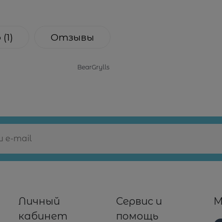
о
(1)
Отзывы
BearGrylls
Личный
Сервис и
М
кабинет
помощь