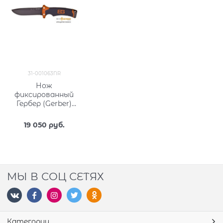
31-001063NR
Нож
фиксированный
Гербер (Gerber)
Bear Grylls
Ultimate 31-
19 050
 руб.
001063NR
МЫ В СОЦ СЕТЯХ
Категории