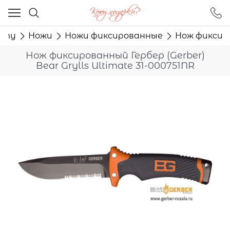
Ваш город - Москва,
угадали?
сту
Ножи
Ножи фиксированные
Нож фиксиро
ДА
НЕТ
Нож фиксированный Гербер (Gerber)
Bear Grylls Ultimate 31-000751NR