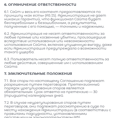
6. ОГРАНИЧЕНИЕ ОТВЕТСТВЕННОСТИ
6.1. Сайт и весь его контент предоставляются по
принципу «как есть» (AS IS). Администрация не дает
никаких гарантий, что функционал Сайта будет
бесперебойным и безошибочным, а результаты,
полученные с его помощью, — точными и надежными.
6.2. Администрация не несет ответственности за
любые прямые или косвенные убытки, произошедшие
вследствие использования или невозможности
использования Сайта, включая упущенную выгоду, даже
если Администрация предупреждала о возможности
такого ущерба.
6.3. Пользователь несет полную ответственность за
любые действия, совершенные им с использованием
Сайта.
7. ЗАКЛЮЧИТЕЛЬНЫЕ ПОЛОЖЕНИЯ
7.1. Все споры по настоящему Соглашению подлежат
разрешению путем переговоров. Претензионный
порядок урегулирования споров является
обязательным. Срок ответа на претензию — 30
(тридцать) календарных дней.
7.2. В случае неурегулирования споров путем
переговоров, они подлежат рассмотрению в суде по
месту нахождения Администрации (в соответствии с
правилами подсудности, установленными
действующим законодательством РФ).