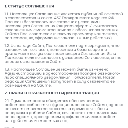
1. СТАТУС СОГЛАШЕНИЯ
1.1. Настоящее Соглашение является публичной офертой
в соответствии со ст. 437 Гражданского кодекса РФ.
Полное и безоговорочное согласие с условиями
настоящего Соглашения (акцепт оферты) считается
совершенным с момента начала любого использования
Сайта Пользователем (включая просмотр контента,
регистрацию, оформление заказа и иные действия).
1.2. Используя Сайт, Пользователь подтверждает, что
ознакомлен, согласен, полностью и безоговорочно
принимает все условия настоящего Соглашения. Если
Пользователь не согласен с условиями Соглашения, он не
вправе использовать Сайт.
1.3. Настоящее Соглашение может быть изменено
Администрацией в одностороннем порядке без какого-
либо специального уведомления Пользователя. Новая
редакция Соглашения вступает в силу с момента ее
размещения на Сайте.
2. ПРАВА И ОБЯЗАННОСТИ АДМИНИСТРАЦИИ
2.1. Администрация обязуется обеспечивать
работоспособность и функционирование Сайта, однако
не несет ответственности за временные сбои и
перерывы в работе Сайта, связанные с техническими
неполадками, проведением профилактических работ
или действиями третьих лиц.