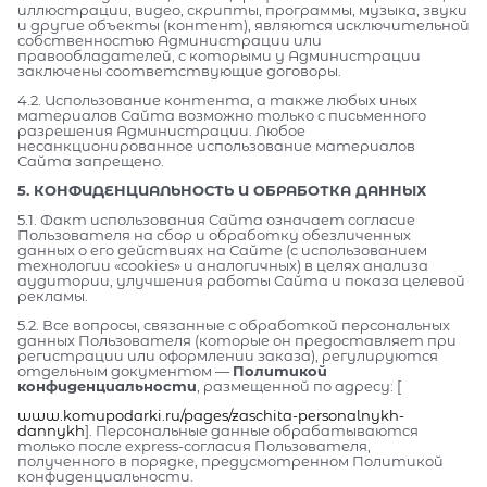
иллюстрации, видео, скрипты, программы, музыка, звуки
и другие объекты (контент), являются исключительной
собственностью Администрации или
правообладателей, с которыми у Администрации
заключены соответствующие договоры.
4.2. Использование контента, а также любых иных
материалов Сайта возможно только с письменного
разрешения Администрации. Любое
несанкционированное использование материалов
Сайта запрещено.
5. КОНФИДЕНЦИАЛЬНОСТЬ И ОБРАБОТКА ДАННЫХ
5.1. Факт использования Сайта означает согласие
Пользователя на сбор и обработку обезличенных
данных о его действиях на Сайте (с использованием
технологии «cookies» и аналогичных) в целях анализа
аудитории, улучшения работы Сайта и показа целевой
рекламы.
5.2. Все вопросы, связанные с обработкой персональных
данных Пользователя (которые он предоставляет при
регистрации или оформлении заказа), регулируются
отдельным документом —
Политикой
конфиденциальности
, размещенной по адресу: [
www.komupodarki.ru/pages/zaschita-personalnykh-
dannykh
]. Персональные данные обрабатываются
только после express-согласия Пользователя,
полученного в порядке, предусмотренном Политикой
конфиденциальности.