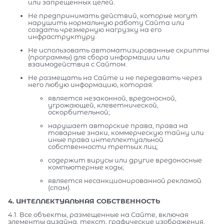
или запрещенных целей.
Не предпринимать действий, которые могут
нарушить нормальную работу Сайта или
создать чрезмерную нагрузку на его
инфраструктуру.
Не использовать автоматизированные скрипты
(программы) для сбора информации или
взаимодействия с Сайтом.
Не размещать на Сайте и не передавать через
него любую информацию, которая:
является незаконной, вредоносной,
угрожающей, клеветнической,
оскорбительной;
нарушает авторские права, права на
товарные знаки, коммерческую тайну или
иные права интеллектуальной
собственности третьих лиц;
содержит вирусы или другие вредоносные
компьютерные коды;
является несанкционированной рекламой
(спам).
4. ИНТЕЛЛЕКТУАЛЬНАЯ СОБСТВЕННОСТЬ
4.1. Все объекты, размещенные на Сайте, включая
элементы дизайна, текст, графические изображения,