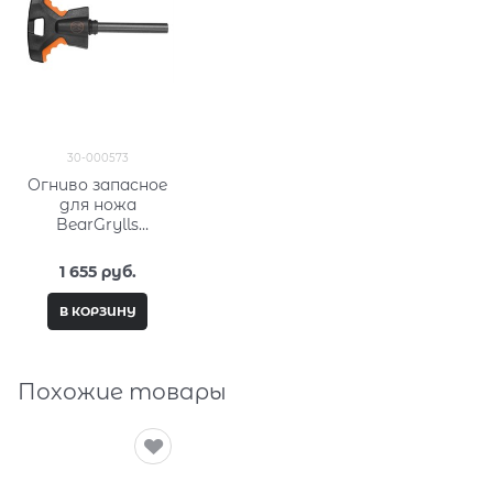
30-000573
Огниво запасное
для ножа
BearGrylls
Ultimate 30-000573
1 655
 руб.
В КОРЗИНУ
Похожие товары