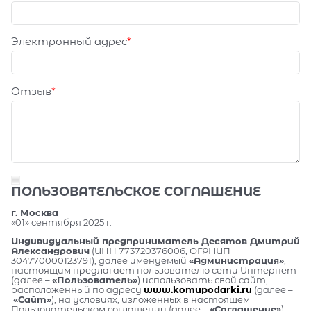
Электронный адрес
Отзыв
ПОЛЬЗОВАТЕЛЬСКОЕ СОГЛАШЕНИЕ
г. Москва
«01» сентября 2025 г.
Индивидуальный предприниматель Десятов Дмитрий
Александрович
(ИНН 773720376006, ОГРНИП
304770000123791), далее именуемый
«Администрация»
,
настоящим предлагает пользователю сети Интернет
(далее –
«Пользователь»
) использовать свой сайт,
расположенный по адресу
www.komupodarki.ru
(далее –
«Сайт»
), на условиях, изложенных в настоящем
Пользовательском соглашении (далее –
«Соглашение»
).