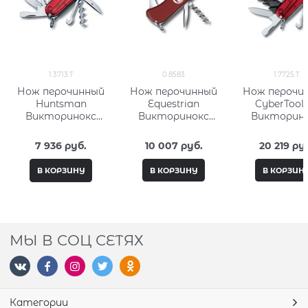
1.3713.T
0.8583
1.7725.T
Нож перочинный
Нож перочинный
Нож перочи
Huntsman
Equestrian
CyberTool 
Викторинокс
Викторинокс
Викторин
(Victorinox) 1.3713.T
(Victorinox) 0.8583
(Victorinox) 1.
7 936
 руб.
10 007
 руб.
20 219
 ру
В КОРЗИНУ
В КОРЗИНУ
В КОРЗИН
МЫ В СОЦ СЕТЯХ
Категории