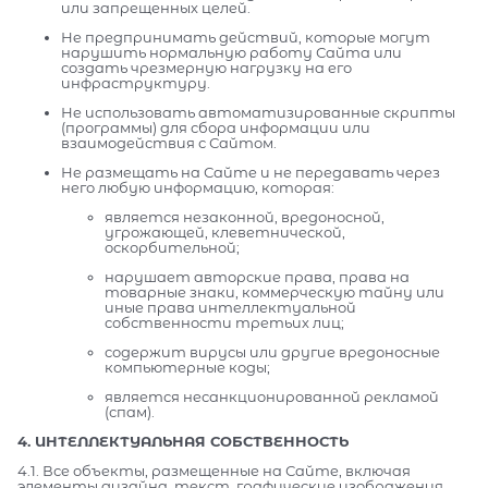
или запрещенных целей.
Не предпринимать действий, которые могут
нарушить нормальную работу Сайта или
создать чрезмерную нагрузку на его
инфраструктуру.
Не использовать автоматизированные скрипты
(программы) для сбора информации или
взаимодействия с Сайтом.
Не размещать на Сайте и не передавать через
него любую информацию, которая:
является незаконной, вредоносной,
угрожающей, клеветнической,
оскорбительной;
нарушает авторские права, права на
товарные знаки, коммерческую тайну или
иные права интеллектуальной
собственности третьих лиц;
содержит вирусы или другие вредоносные
компьютерные коды;
является несанкционированной рекламой
(спам).
4. ИНТЕЛЛЕКТУАЛЬНАЯ СОБСТВЕННОСТЬ
4.1. Все объекты, размещенные на Сайте, включая
элементы дизайна, текст, графические изображения,