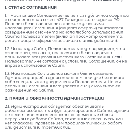
1. СТАТУС СОГЛАШЕНИЯ
1.1. Настоящее Соглашение является публичной офертой
в соответствии со ст. 437 Гражданского кодекса РФ.
Полное и безоговорочное согласие с условиями
настоящего Соглашения (акцепт оферты) считается
совершенным с момента начала любого использования
Сайта Пользователем (включая просмотр контента,
регистрацию, оформление заказа и иные действия).
1.2. Используя Сайт, Пользователь подтверждает, что
ознакомлен, согласен, полностью и безоговорочно
принимает все условия настоящего Соглашения. Если
Пользователь не согласен с условиями Соглашения, он не
вправе использовать Сайт.
1.3. Настоящее Соглашение может быть изменено
Администрацией в одностороннем порядке без какого-
либо специального уведомления Пользователя. Новая
редакция Соглашения вступает в силу с момента ее
размещения на Сайте.
2. ПРАВА И ОБЯЗАННОСТИ АДМИНИСТРАЦИИ
2.1. Администрация обязуется обеспечивать
работоспособность и функционирование Сайта, однако
не несет ответственности за временные сбои и
перерывы в работе Сайта, связанные с техническими
неполадками, проведением профилактических работ
или действиями третьих лиц.