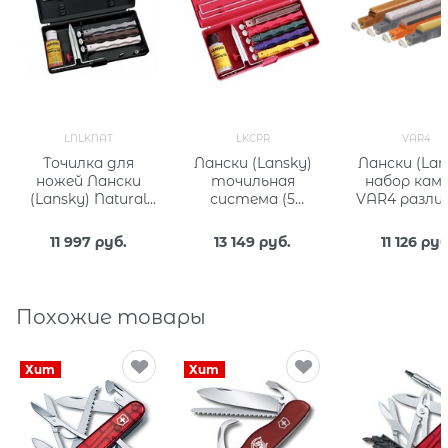
LNLKNAT
LKCPR
VAR4
Точилка для
Лански (Lansky)
Лански (Lan
ножей Лански
точильная
набор камней
(Lansky) Natural
система (5
VAR4 разли
Arkansas Knife
камней)
зернистос
Sharpening
11 997
 руб.
13 149
 руб.
11 126
 руб
System LNLKNAT
Похожие товары
Хит
Хит