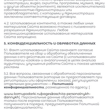
иллюстрации, видео, скрипты, программы, музыка, звуки
и другие объекты (контент), являются исключительной
собственностью Администрации или
правообладателей, с которыми у Администрации
заключены соответствующие договоры.
4.2. Использование контента, а также любых иных
материалов Сайта возможно только с письменного
разрешения Администрации. Любое
несанкционированное использование материалов
Сайта запрещено.
5. КОНФИДЕНЦИАЛЬНОСТЬ И ОБРАБОТКА ДАННЫХ
5.1. Факт использования Сайта означает согласие
Пользователя на сбор и обработку обезличенных
данных о его действиях на Сайте (с использованием
технологии «cookies» и аналогичных) в целях анализа
аудитории, улучшения работы Сайта и показа целевой
рекламы.
5.2. Все вопросы, связанные с обработкой персональных
данных Пользователя (которые он предоставляет при
регистрации или оформлении заказа), регулируются
отдельным документом —
Политикой
конфиденциальности
, размещенной по адресу: [
www.komupodarki.ru/pages/zaschita-personalnykh-
dannykh
]. Персональные данные обрабатываются
только после express-согласия Пользователя,
полученного в порядке, предусмотренном Политикой
конфиденциальности.