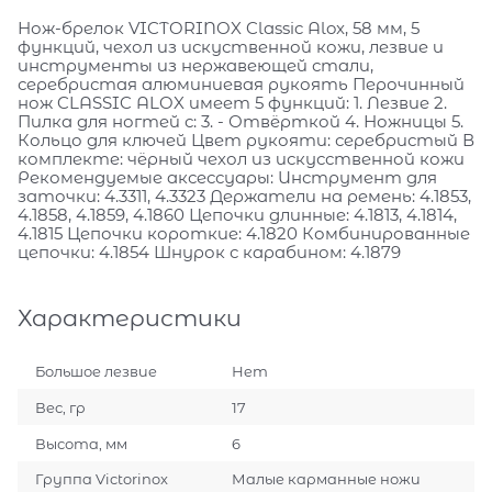
Нож-брелок VICTORINOX Classic Alox, 58 мм, 5
функций, чехол из искуственной кожи, лезвие и
инструменты из нержавеющей стали,
серебристая алюминиевая рукоять Перочинный
нож CLASSIC ALOX имеет 5 функций: 1. Лезвие 2.
Пилка для ногтей с: 3. - Отвёрткой 4. Ножницы 5.
Кольцо для ключей Цвет рукояти: серебристый В
комплекте: чёрный чехол из искусственной кожи
Рекомендуемые аксессуары: Инструмент для
заточки: 4.3311, 4.3323 Держатели на ремень: 4.1853,
4.1858, 4.1859, 4.1860 Цепочки длинные: 4.1813, 4.1814,
4.1815 Цепочки короткие: 4.1820 Комбинированные
цепочки: 4.1854 Шнурок с карабином: 4.1879
Характеристики
Большое лезвие
Нет
Вес, гр
17
Высота, мм
6
Группа Victorinox
Малые карманные ножи