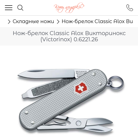
Ваш город - Москва,
угадали?
жи
Складные ножи
Нож-брелок Classic Alox Викт
ДА
НЕТ
Нож-брелок Classic Alox Викторинокс
(Victorinox) 0.6221.26