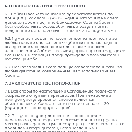
6. ОГРАНИЧЕНИЕ ОТВЕТСТВЕННОСТИ
6.1. Сайт и весь его контент предоставляются по
принципу «как есть» (AS IS). Администрация не дает
никаких гарантий, что функционал Сайта будет
бесперебойным и безошибочным, а результаты,
полученные с его помощью, — точными и надежными.
6.2. Администрация не несет ответственности за
любые прямые или косвенные убытки, произошедшие
вследствие использования или невозможности
использования Сайта, включая упущенную выгоду, даже
если Администрация предупреждала о возможности
такого ущерба.
6.3. Пользователь несет полную ответственность за
любые действия, совершенные им с использованием
Сайта.
7. ЗАКЛЮЧИТЕЛЬНЫЕ ПОЛОЖЕНИЯ
7.1. Все споры по настоящему Соглашению подлежат
разрешению путем переговоров. Претензионный
порядок урегулирования споров является
обязательным. Срок ответа на претензию — 30
(тридцать) календарных дней.
7.2. В случае неурегулирования споров путем
переговоров, они подлежат рассмотрению в суде по
месту нахождения Администрации (в соответствии с
правилами подсудности, установленными
действующим законодательством РФ).