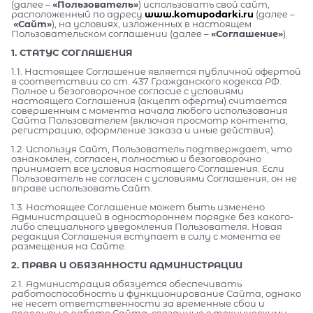
(далее –
«Пользователь»
) использовать свой сайт,
расположенный по адресу
www.komupodarki.ru
(далее –
«Сайт»
), на условиях, изложенных в настоящем
Пользовательском соглашении (далее –
«Соглашение»
).
1. СТАТУС СОГЛАШЕНИЯ
1.1. Настоящее Соглашение является публичной офертой
в соответствии со ст. 437 Гражданского кодекса РФ.
Полное и безоговорочное согласие с условиями
настоящего Соглашения (акцепт оферты) считается
совершенным с момента начала любого использования
Сайта Пользователем (включая просмотр контента,
регистрацию, оформление заказа и иные действия).
1.2. Используя Сайт, Пользователь подтверждает, что
ознакомлен, согласен, полностью и безоговорочно
принимает все условия настоящего Соглашения. Если
Пользователь не согласен с условиями Соглашения, он не
вправе использовать Сайт.
1.3. Настоящее Соглашение может быть изменено
Администрацией в одностороннем порядке без какого-
либо специального уведомления Пользователя. Новая
редакция Соглашения вступает в силу с момента ее
размещения на Сайте.
2. ПРАВА И ОБЯЗАННОСТИ АДМИНИСТРАЦИИ
2.1. Администрация обязуется обеспечивать
работоспособность и функционирование Сайта, однако
не несет ответственности за временные сбои и
перерывы в работе Сайта, связанные с техническими