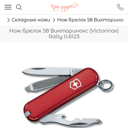
Ваш город - Москва,
угадали?
жи
Складные ножи
Нож брелок 58 Викторинокс (V
ДА
НЕТ
Нож брелок 58 Викторинокс (Victorinox)
Rally 0.6123