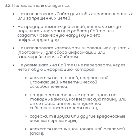
3.2. Пользователь обязуется:
Не использовать Сайт для любых противоправных
или запрещенных целей.
Не предпринимать действий, которые могут
нарушить нормальную работу Сайта или
создать чрезмерную нагрузку на его
инфраструктуру.
Не использовать автоматизированные скрипты
(программы) для сбора информации или
взаимодействия с Сайтом.
Не размещать на Сайте и не передавать через
него любую информацию, которая:
является незаконной, вредоносной,
угрожающей, клеветнической,
оскорбительной;
нарушает авторские права, права на
товарные знаки, коммерческую тайну или
иные права интеллектуальной
собственности третьих лиц;
содержит вирусы или другие вредоносные
компьютерные коды;
является несанкционированной рекламой
(спам).