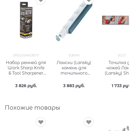
DR/WSSAKO81113
SOBHA
SCUT
Набор ремней для
Лански (Lansky)
Точилка д
Work Sharp Knife
камень для
ножей Лан
& Tool Sharpener
точильного
(Lansky) Sha
Ken Onion Edition
набора NATURAL
Cut SCU
DR, WSSAKO81113
BLACK HARD 2000
3 826
 руб.
3 883
 руб.
1 733
 руб
зернистость
Похожие товары