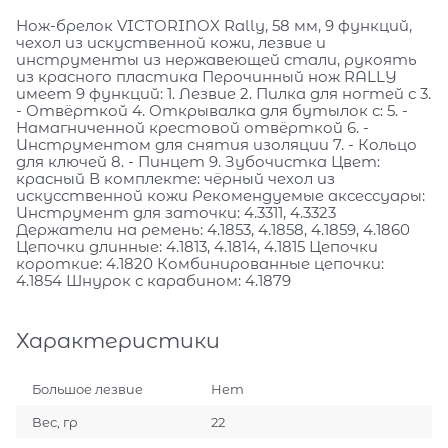
Нож-брелок VICTORINOX Rally, 58 мм, 9 функций,
чехол из искуственной кожи, лезвие и
инструменты из нержавеющей стали, рукоять
из красного пластика Перочинный нож RALLY
имеет 9 функций: 1. Лезвие 2. Пилка для ногтей с 3.
- Отвёрткой 4. Открывалка для бутылок с: 5. -
Намагниченной крестовой отвёрткой 6. -
Инструментом для снятия изоляции 7. - Кольцо
для ключей 8. - Пинцет 9. Зубочистка Цвет:
красный В комплекте: чёрный чехол из
искусственной кожи Рекомендуемые аксессуары:
Инструмент для заточки: 4.3311, 4.3323
Держатели на ремень: 4.1853, 4.1858, 4.1859, 4.1860
Цепочки длинные: 4.1813, 4.1814, 4.1815 Цепочки
короткие: 4.1820 Комбинированные цепочки:
4.1854 Шнурок с карабином: 4.1879
Характеристики
Большое лезвие
Нет
Вес, гр
22