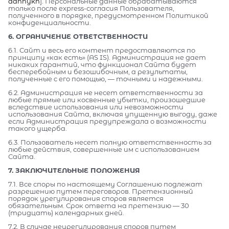
dannykh
]. Персональные данные обрабатываются
только после express-согласия Пользователя,
полученного в порядке, предусмотренном Политикой
конфиденциальности.
6. ОГРАНИЧЕНИЕ ОТВЕТСТВЕННОСТИ
6.1. Сайт и весь его контент предоставляются по
принципу «как есть» (AS IS). Администрация не дает
никаких гарантий, что функционал Сайта будет
бесперебойным и безошибочным, а результаты,
полученные с его помощью, — точными и надежными.
6.2. Администрация не несет ответственности за
любые прямые или косвенные убытки, произошедшие
вследствие использования или невозможности
использования Сайта, включая упущенную выгоду, даже
если Администрация предупреждала о возможности
такого ущерба.
6.3. Пользователь несет полную ответственность за
любые действия, совершенные им с использованием
Сайта.
7. ЗАКЛЮЧИТЕЛЬНЫЕ ПОЛОЖЕНИЯ
7.1. Все споры по настоящему Соглашению подлежат
разрешению путем переговоров. Претензионный
порядок урегулирования споров является
обязательным. Срок ответа на претензию — 30
(тридцать) календарных дней.
7.2. В случае неурегулирования споров путем