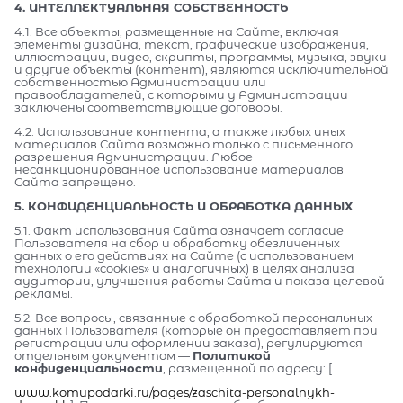
4. ИНТЕЛЛЕКТУАЛЬНАЯ СОБСТВЕННОСТЬ
4.1. Все объекты, размещенные на Сайте, включая
элементы дизайна, текст, графические изображения,
иллюстрации, видео, скрипты, программы, музыка, звуки
и другие объекты (контент), являются исключительной
собственностью Администрации или
правообладателей, с которыми у Администрации
заключены соответствующие договоры.
4.2. Использование контента, а также любых иных
материалов Сайта возможно только с письменного
разрешения Администрации. Любое
несанкционированное использование материалов
Сайта запрещено.
5. КОНФИДЕНЦИАЛЬНОСТЬ И ОБРАБОТКА ДАННЫХ
5.1. Факт использования Сайта означает согласие
Пользователя на сбор и обработку обезличенных
данных о его действиях на Сайте (с использованием
технологии «cookies» и аналогичных) в целях анализа
аудитории, улучшения работы Сайта и показа целевой
рекламы.
5.2. Все вопросы, связанные с обработкой персональных
данных Пользователя (которые он предоставляет при
регистрации или оформлении заказа), регулируются
отдельным документом —
Политикой
конфиденциальности
, размещенной по адресу: [
www.komupodarki.ru/pages/zaschita-personalnykh-