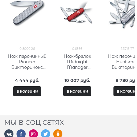
0.8000.26
0.6366
1.3713.T7
Нож перочинный
Нож-брелок
Нож перочи
Pioneer
Midnight
Huntsma
Викторинокс
Manager
Викторин
(Victorinox)
Викторинокс
(Victorino
0.8000.26
(Victorinox) 0.6366
1.3713.T7
4 444
 руб.
10 007
 руб.
8 780
 руб
В КОРЗИНУ
В КОРЗИНУ
В КОРЗИН
МЫ В СОЦ СЕТЯХ