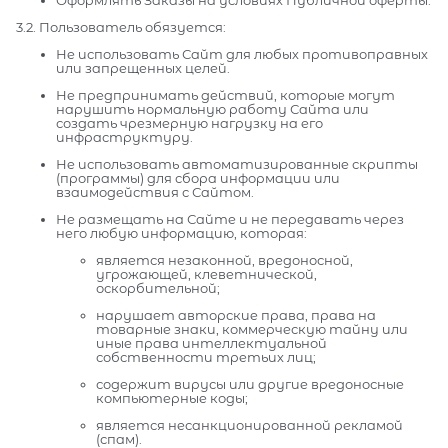
Оформлять Заказы на условиях Публичной оферты.
3.2. Пользователь обязуется:
Не использовать Сайт для любых противоправных
или запрещенных целей.
Не предпринимать действий, которые могут
нарушить нормальную работу Сайта или
создать чрезмерную нагрузку на его
инфраструктуру.
Не использовать автоматизированные скрипты
(программы) для сбора информации или
взаимодействия с Сайтом.
Не размещать на Сайте и не передавать через
него любую информацию, которая:
является незаконной, вредоносной,
угрожающей, клеветнической,
оскорбительной;
нарушает авторские права, права на
товарные знаки, коммерческую тайну или
иные права интеллектуальной
собственности третьих лиц;
содержит вирусы или другие вредоносные
компьютерные коды;
является несанкционированной рекламой
(спам).