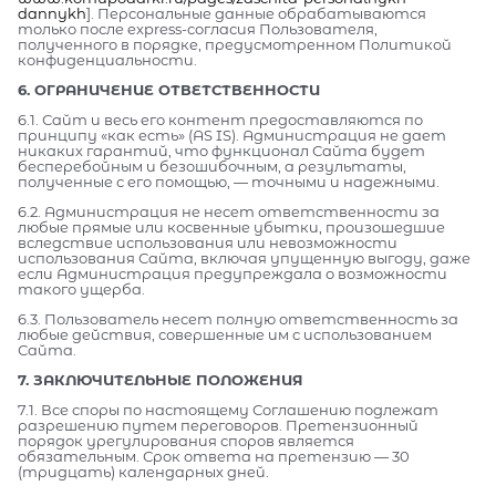
dannykh
]. Персональные данные обрабатываются
только после express-согласия Пользователя,
полученного в порядке, предусмотренном Политикой
конфиденциальности.
6. ОГРАНИЧЕНИЕ ОТВЕТСТВЕННОСТИ
6.1. Сайт и весь его контент предоставляются по
принципу «как есть» (AS IS). Администрация не дает
никаких гарантий, что функционал Сайта будет
бесперебойным и безошибочным, а результаты,
полученные с его помощью, — точными и надежными.
6.2. Администрация не несет ответственности за
любые прямые или косвенные убытки, произошедшие
вследствие использования или невозможности
использования Сайта, включая упущенную выгоду, даже
если Администрация предупреждала о возможности
такого ущерба.
6.3. Пользователь несет полную ответственность за
любые действия, совершенные им с использованием
Сайта.
7. ЗАКЛЮЧИТЕЛЬНЫЕ ПОЛОЖЕНИЯ
7.1. Все споры по настоящему Соглашению подлежат
разрешению путем переговоров. Претензионный
порядок урегулирования споров является
обязательным. Срок ответа на претензию — 30
(тридцать) календарных дней.