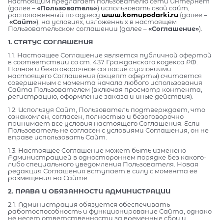
настоящим предлагает пользователю сети Интернет
(далее –
«Пользователь»
) использовать свой сайт,
расположенный по адресу
www.komupodarki.ru
(далее –
«Сайт»
), на условиях, изложенных в настоящем
Пользовательском соглашении (далее –
«Соглашение»
).
1. СТАТУС СОГЛАШЕНИЯ
1.1. Настоящее Соглашение является публичной офертой
в соответствии со ст. 437 Гражданского кодекса РФ.
Полное и безоговорочное согласие с условиями
настоящего Соглашения (акцепт оферты) считается
совершенным с момента начала любого использования
Сайта Пользователем (включая просмотр контента,
регистрацию, оформление заказа и иные действия).
1.2. Используя Сайт, Пользователь подтверждает, что
ознакомлен, согласен, полностью и безоговорочно
принимает все условия настоящего Соглашения. Если
Пользователь не согласен с условиями Соглашения, он не
вправе использовать Сайт.
1.3. Настоящее Соглашение может быть изменено
Администрацией в одностороннем порядке без какого-
либо специального уведомления Пользователя. Новая
редакция Соглашения вступает в силу с момента ее
размещения на Сайте.
2. ПРАВА И ОБЯЗАННОСТИ АДМИНИСТРАЦИИ
2.1. Администрация обязуется обеспечивать
работоспособность и функционирование Сайта, однако
не несет ответственности за временные сбои и