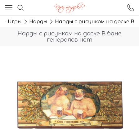
Ваш город - Москва,
угадали?
а
Игры
Нарды
Нарды с рисунком на доске В 
ДА
НЕТ
Нарды с рисунком на доске В бане
генералов нет