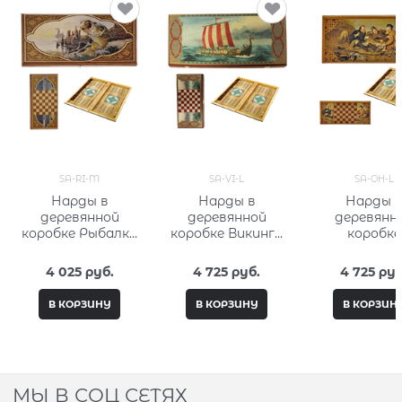
SA-RI-M
SA-VI-L
SA-OH-L
Нарды в
Нарды в
Нарды 
деревянной
деревянной
деревянн
коробке Рыбалка
коробке Викинги
коробке
SA-RI-M
SA-VI-L
Охотники
привале SA-
4 025
 руб.
4 725
 руб.
4 725
 руб
В КОРЗИНУ
В КОРЗИНУ
В КОРЗИН
МЫ В СОЦ СЕТЯХ