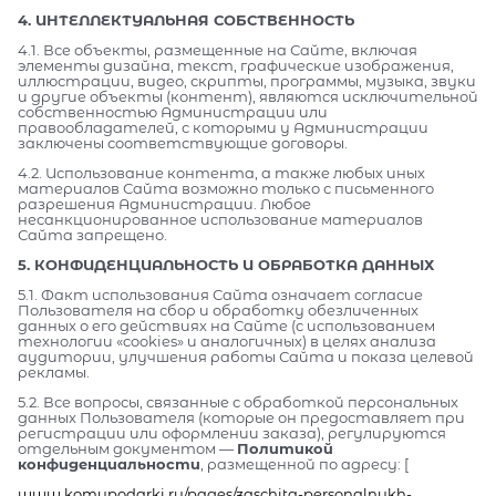
4. ИНТЕЛЛЕКТУАЛЬНАЯ СОБСТВЕННОСТЬ
4.1. Все объекты, размещенные на Сайте, включая
элементы дизайна, текст, графические изображения,
иллюстрации, видео, скрипты, программы, музыка, звуки
и другие объекты (контент), являются исключительной
собственностью Администрации или
правообладателей, с которыми у Администрации
заключены соответствующие договоры.
4.2. Использование контента, а также любых иных
материалов Сайта возможно только с письменного
разрешения Администрации. Любое
несанкционированное использование материалов
Сайта запрещено.
5. КОНФИДЕНЦИАЛЬНОСТЬ И ОБРАБОТКА ДАННЫХ
5.1. Факт использования Сайта означает согласие
Пользователя на сбор и обработку обезличенных
данных о его действиях на Сайте (с использованием
технологии «cookies» и аналогичных) в целях анализа
аудитории, улучшения работы Сайта и показа целевой
рекламы.
5.2. Все вопросы, связанные с обработкой персональных
данных Пользователя (которые он предоставляет при
регистрации или оформлении заказа), регулируются
отдельным документом —
Политикой
конфиденциальности
, размещенной по адресу: [
www.komupodarki.ru/pages/zaschita-personalnykh-