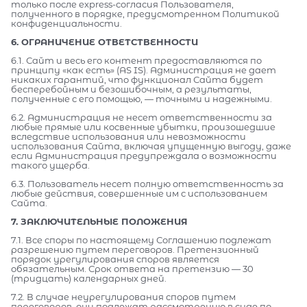
только после express-согласия Пользователя,
полученного в порядке, предусмотренном Политикой
конфиденциальности.
6. ОГРАНИЧЕНИЕ ОТВЕТСТВЕННОСТИ
6.1. Сайт и весь его контент предоставляются по
принципу «как есть» (AS IS). Администрация не дает
никаких гарантий, что функционал Сайта будет
бесперебойным и безошибочным, а результаты,
полученные с его помощью, — точными и надежными.
6.2. Администрация не несет ответственности за
любые прямые или косвенные убытки, произошедшие
вследствие использования или невозможности
использования Сайта, включая упущенную выгоду, даже
если Администрация предупреждала о возможности
такого ущерба.
6.3. Пользователь несет полную ответственность за
любые действия, совершенные им с использованием
Сайта.
7. ЗАКЛЮЧИТЕЛЬНЫЕ ПОЛОЖЕНИЯ
7.1. Все споры по настоящему Соглашению подлежат
разрешению путем переговоров. Претензионный
порядок урегулирования споров является
обязательным. Срок ответа на претензию — 30
(тридцать) календарных дней.
7.2. В случае неурегулирования споров путем
переговоров, они подлежат рассмотрению в суде по