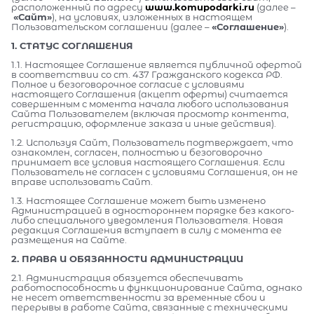
расположенный по адресу
www.komupodarki.ru
(далее –
«Сайт»
), на условиях, изложенных в настоящем
Пользовательском соглашении (далее –
«Соглашение»
).
1. СТАТУС СОГЛАШЕНИЯ
1.1. Настоящее Соглашение является публичной офертой
в соответствии со ст. 437 Гражданского кодекса РФ.
Полное и безоговорочное согласие с условиями
настоящего Соглашения (акцепт оферты) считается
совершенным с момента начала любого использования
Сайта Пользователем (включая просмотр контента,
регистрацию, оформление заказа и иные действия).
1.2. Используя Сайт, Пользователь подтверждает, что
ознакомлен, согласен, полностью и безоговорочно
принимает все условия настоящего Соглашения. Если
Пользователь не согласен с условиями Соглашения, он не
вправе использовать Сайт.
1.3. Настоящее Соглашение может быть изменено
Администрацией в одностороннем порядке без какого-
либо специального уведомления Пользователя. Новая
редакция Соглашения вступает в силу с момента ее
размещения на Сайте.
2. ПРАВА И ОБЯЗАННОСТИ АДМИНИСТРАЦИИ
2.1. Администрация обязуется обеспечивать
работоспособность и функционирование Сайта, однако
не несет ответственности за временные сбои и
перерывы в работе Сайта, связанные с техническими