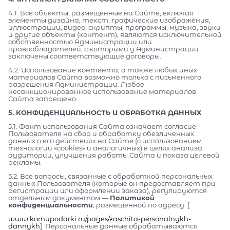
4.1. Все объекты, размещенные на Сайте, включая
элементы дизайна, текст, графические изображения,
иллюстрации, видео, скрипты, программы, музыка, звуки
и другие объекты (контент), являются исключительной
собственностью Администрации или
правообладателей, с которыми у Администрации
заключены соответствующие договоры.
4.2. Использование контента, а также любых иных
материалов Сайта возможно только с письменного
разрешения Администрации. Любое
несанкционированное использование материалов
Сайта запрещено.
5. КОНФИДЕНЦИАЛЬНОСТЬ И ОБРАБОТКА ДАННЫХ
5.1. Факт использования Сайта означает согласие
Пользователя на сбор и обработку обезличенных
данных о его действиях на Сайте (с использованием
технологии «cookies» и аналогичных) в целях анализа
аудитории, улучшения работы Сайта и показа целевой
рекламы.
5.2. Все вопросы, связанные с обработкой персональных
данных Пользователя (которые он предоставляет при
регистрации или оформлении заказа), регулируются
отдельным документом —
Политикой
конфиденциальности
, размещенной по адресу: [
www.komupodarki.ru/pages/zaschita-personalnykh-
dannykh
]. Персональные данные обрабатываются