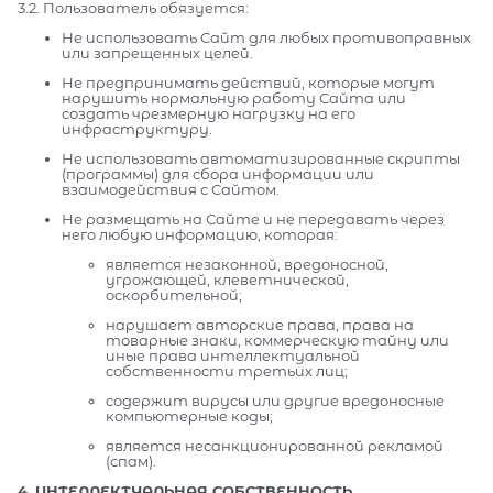
3.2. Пользователь обязуется:
Не использовать Сайт для любых противоправных
или запрещенных целей.
Не предпринимать действий, которые могут
нарушить нормальную работу Сайта или
создать чрезмерную нагрузку на его
инфраструктуру.
Не использовать автоматизированные скрипты
(программы) для сбора информации или
взаимодействия с Сайтом.
Не размещать на Сайте и не передавать через
него любую информацию, которая:
является незаконной, вредоносной,
угрожающей, клеветнической,
оскорбительной;
нарушает авторские права, права на
товарные знаки, коммерческую тайну или
иные права интеллектуальной
собственности третьих лиц;
содержит вирусы или другие вредоносные
компьютерные коды;
является несанкционированной рекламой
(спам).
4. ИНТЕЛЛЕКТУАЛЬНАЯ СОБСТВЕННОСТЬ