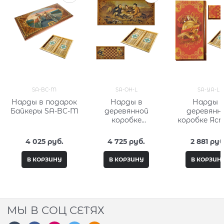
SA-BC-M
SA-OH-L
SA-YA-L
Нарды в подарок
Нарды в
Нарды 
Байкеры SA-BC-M
деревянной
деревянн
коробке
коробке Яс
Охотники на
SA-YA-L
привале SA-OH-L
4 025
 руб.
4 725
 руб.
2 881
 руб
В КОРЗИНУ
В КОРЗИНУ
В КОРЗИН
МЫ В СОЦ СЕТЯХ