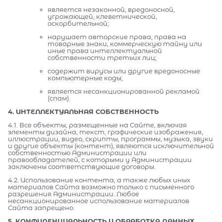
является незаконной, вредоносной,
угрожающей, клеветнической,
оскорбительной;
нарушает авторские права, права на
товарные знаки, коммерческую тайну или
иные права интеллектуальной
собственности третьих лиц;
содержит вирусы или другие вредоносные
компьютерные коды;
является несанкционированной рекламой
(спам).
4. ИНТЕЛЛЕКТУАЛЬНАЯ СОБСТВЕННОСТЬ
4.1. Все объекты, размещенные на Сайте, включая
элементы дизайна, текст, графические изображения,
иллюстрации, видео, скрипты, программы, музыка, звуки
и другие объекты (контент), являются исключительной
собственностью Администрации или
правообладателей, с которыми у Администрации
заключены соответствующие договоры.
4.2. Использование контента, а также любых иных
материалов Сайта возможно только с письменного
разрешения Администрации. Любое
несанкционированное использование материалов
Сайта запрещено.
5. КОНФИДЕНЦИАЛЬНОСТЬ И ОБРАБОТКА ДАННЫХ