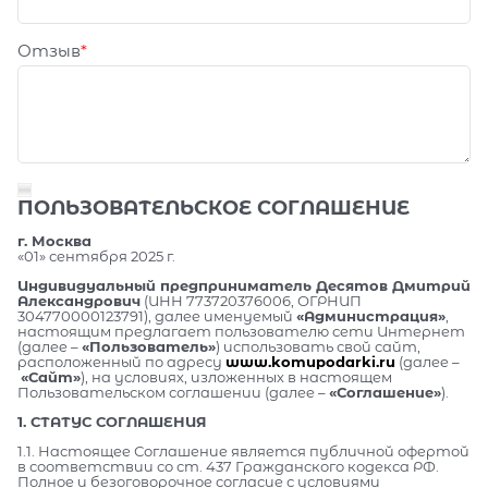
Отзыв
ПОЛЬЗОВАТЕЛЬСКОЕ СОГЛАШЕНИЕ
г. Москва
«01» сентября 2025 г.
Индивидуальный предприниматель Десятов Дмитрий
Александрович
(ИНН 773720376006, ОГРНИП
304770000123791), далее именуемый
«Администрация»
,
настоящим предлагает пользователю сети Интернет
(далее –
«Пользователь»
) использовать свой сайт,
расположенный по адресу
www.komupodarki.ru
(далее –
«Сайт»
), на условиях, изложенных в настоящем
Пользовательском соглашении (далее –
«Соглашение»
).
1. СТАТУС СОГЛАШЕНИЯ
1.1. Настоящее Соглашение является публичной офертой
в соответствии со ст. 437 Гражданского кодекса РФ.
Полное и безоговорочное согласие с условиями