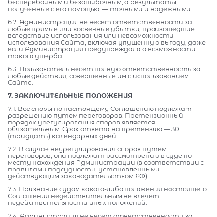
бесперебойным и безошибочным, а результаты,
полученные с его помощью, — точными и надежными.
6.2. Администрация не несет ответственности за
любые прямые или косвенные убытки, произошедшие
вследствие использования или невозможности
использования Сайта, включая упущенную выгоду, даже
если Администрация предупреждала о возможности
такого ущерба.
6.3. Пользователь несет полную ответственность за
любые действия, совершенные им с использованием
Сайта.
7. ЗАКЛЮЧИТЕЛЬНЫЕ ПОЛОЖЕНИЯ
7.1. Все споры по настоящему Соглашению подлежат
разрешению путем переговоров. Претензионный
порядок урегулирования споров является
обязательным. Срок ответа на претензию — 30
(тридцать) календарных дней.
7.2. В случае неурегулирования споров путем
переговоров, они подлежат рассмотрению в суде по
месту нахождения Администрации (в соответствии с
правилами подсудности, установленными
действующим законодательством РФ).
7.3. Признание судом какого-либо положения настоящего
Соглашения недействительным не влечет
недействительности иных положений.
7.4. Администрация не несет ответственности за