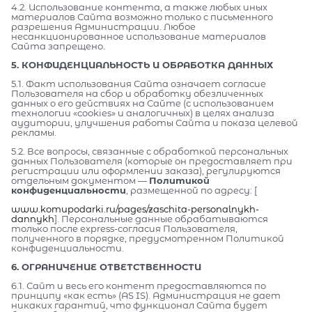
4.2. Использование контента, а также любых иных
материалов Сайта возможно только с письменного
разрешения Администрации. Любое
несанкционированное использование материалов
Сайта запрещено.
5. КОНФИДЕНЦИАЛЬНОСТЬ И ОБРАБОТКА ДАННЫХ
5.1. Факт использования Сайта означает согласие
Пользователя на сбор и обработку обезличенных
данных о его действиях на Сайте (с использованием
технологии «cookies» и аналогичных) в целях анализа
аудитории, улучшения работы Сайта и показа целевой
рекламы.
5.2. Все вопросы, связанные с обработкой персональных
данных Пользователя (которые он предоставляет при
регистрации или оформлении заказа), регулируются
отдельным документом —
Политикой
конфиденциальности
, размещенной по адресу: [
www.komupodarki.ru/pages/zaschita-personalnykh-
dannykh
]. Персональные данные обрабатываются
только после express-согласия Пользователя,
полученного в порядке, предусмотренном Политикой
конфиденциальности.
6. ОГРАНИЧЕНИЕ ОТВЕТСТВЕННОСТИ
6.1. Сайт и весь его контент предоставляются по
принципу «как есть» (AS IS). Администрация не дает
никаких гарантий, что функционал Сайта будет