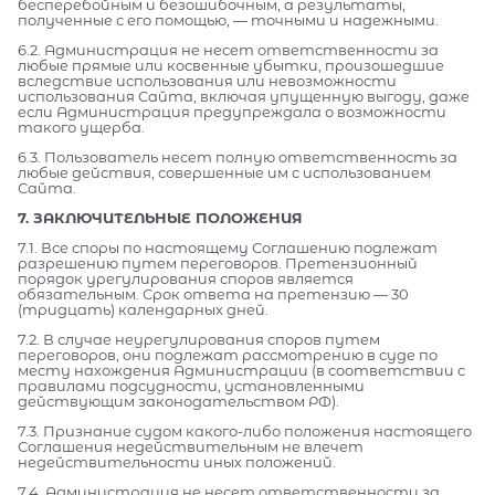
бесперебойным и безошибочным, а результаты,
полученные с его помощью, — точными и надежными.
6.2. Администрация не несет ответственности за
любые прямые или косвенные убытки, произошедшие
вследствие использования или невозможности
использования Сайта, включая упущенную выгоду, даже
если Администрация предупреждала о возможности
такого ущерба.
6.3. Пользователь несет полную ответственность за
любые действия, совершенные им с использованием
Сайта.
7. ЗАКЛЮЧИТЕЛЬНЫЕ ПОЛОЖЕНИЯ
7.1. Все споры по настоящему Соглашению подлежат
разрешению путем переговоров. Претензионный
порядок урегулирования споров является
обязательным. Срок ответа на претензию — 30
(тридцать) календарных дней.
7.2. В случае неурегулирования споров путем
переговоров, они подлежат рассмотрению в суде по
месту нахождения Администрации (в соответствии с
правилами подсудности, установленными
действующим законодательством РФ).
7.3. Признание судом какого-либо положения настоящего
Соглашения недействительным не влечет
недействительности иных положений.
7.4. Администрация не несет ответственности за