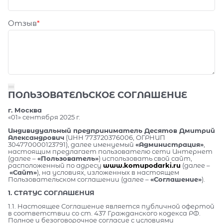
Отзыв
ПОЛЬЗОВАТЕЛЬСКОЕ СОГЛАШЕНИЕ
г. Москва
«01» сентября 2025 г.
Индивидуальный предприниматель Десятов Дмитрий
Александрович
(ИНН 773720376006, ОГРНИП
304770000123791), далее именуемый
«Администрация»
,
настоящим предлагает пользователю сети Интернет
(далее –
«Пользователь»
) использовать свой сайт,
расположенный по адресу
www.komupodarki.ru
(далее –
«Сайт»
), на условиях, изложенных в настоящем
Пользовательском соглашении (далее –
«Соглашение»
).
1. СТАТУС СОГЛАШЕНИЯ
1.1. Настоящее Соглашение является публичной офертой
в соответствии со ст. 437 Гражданского кодекса РФ.
Полное и безоговорочное согласие с условиями