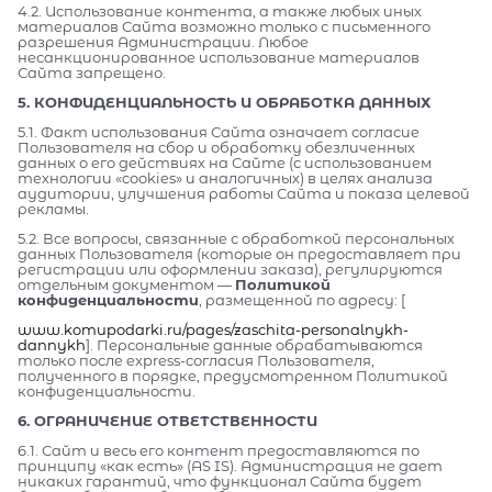
4.2. Использование контента, а также любых иных
материалов Сайта возможно только с письменного
разрешения Администрации. Любое
несанкционированное использование материалов
Сайта запрещено.
5. КОНФИДЕНЦИАЛЬНОСТЬ И ОБРАБОТКА ДАННЫХ
5.1. Факт использования Сайта означает согласие
Пользователя на сбор и обработку обезличенных
данных о его действиях на Сайте (с использованием
технологии «cookies» и аналогичных) в целях анализа
аудитории, улучшения работы Сайта и показа целевой
рекламы.
5.2. Все вопросы, связанные с обработкой персональных
данных Пользователя (которые он предоставляет при
регистрации или оформлении заказа), регулируются
отдельным документом —
Политикой
конфиденциальности
, размещенной по адресу: [
www.komupodarki.ru/pages/zaschita-personalnykh-
dannykh
]. Персональные данные обрабатываются
только после express-согласия Пользователя,
полученного в порядке, предусмотренном Политикой
конфиденциальности.
6. ОГРАНИЧЕНИЕ ОТВЕТСТВЕННОСТИ
6.1. Сайт и весь его контент предоставляются по
принципу «как есть» (AS IS). Администрация не дает
никаких гарантий, что функционал Сайта будет