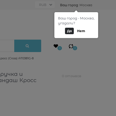
Ваш город:
Москва
Ваш город - Москва,
0
угадали?
Да
Нет
0
0
осс (Cross) AT0381G-8
ручка и
0 отзывов
андаш Кросс