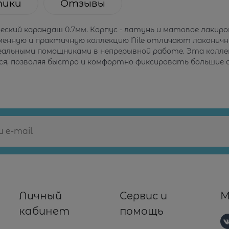
тики
Отзывы
нический карандаш 0.7мм. Корпус - латунь и матовое лаки
еменную и практичную коллекцию Nile отличают лаконичн
деальными помощниками в непрерывной работе. Эта колл
ся, позволяя быстро и комфортно фиксировать большие 
Личный
Сервис и
М
кабинет
помощь