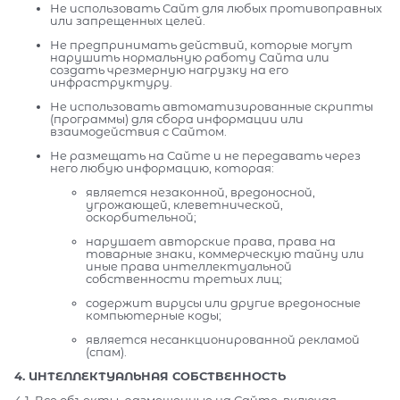
Не использовать Сайт для любых противоправных
или запрещенных целей.
Не предпринимать действий, которые могут
нарушить нормальную работу Сайта или
создать чрезмерную нагрузку на его
инфраструктуру.
Не использовать автоматизированные скрипты
(программы) для сбора информации или
взаимодействия с Сайтом.
Не размещать на Сайте и не передавать через
него любую информацию, которая:
является незаконной, вредоносной,
угрожающей, клеветнической,
оскорбительной;
нарушает авторские права, права на
товарные знаки, коммерческую тайну или
иные права интеллектуальной
собственности третьих лиц;
содержит вирусы или другие вредоносные
компьютерные коды;
является несанкционированной рекламой
(спам).
4. ИНТЕЛЛЕКТУАЛЬНАЯ СОБСТВЕННОСТЬ
4.1. Все объекты, размещенные на Сайте, включая