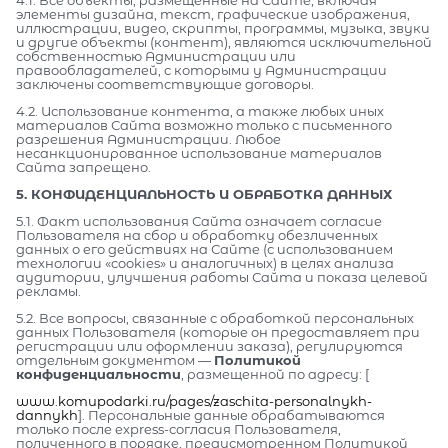
элементы дизайна, текст, графические изображения,
иллюстрации, видео, скрипты, программы, музыка, звуки
и другие объекты (контент), являются исключительной
собственностью Администрации или
правообладателей, с которыми у Администрации
заключены соответствующие договоры.
4.2. Использование контента, а также любых иных
материалов Сайта возможно только с письменного
разрешения Администрации. Любое
несанкционированное использование материалов
Сайта запрещено.
5. КОНФИДЕНЦИАЛЬНОСТЬ И ОБРАБОТКА ДАННЫХ
5.1. Факт использования Сайта означает согласие
Пользователя на сбор и обработку обезличенных
данных о его действиях на Сайте (с использованием
технологии «cookies» и аналогичных) в целях анализа
аудитории, улучшения работы Сайта и показа целевой
рекламы.
5.2. Все вопросы, связанные с обработкой персональных
данных Пользователя (которые он предоставляет при
регистрации или оформлении заказа), регулируются
отдельным документом —
Политикой
конфиденциальности
, размещенной по адресу: [
www.komupodarki.ru/pages/zaschita-personalnykh-
dannykh
]. Персональные данные обрабатываются
только после express-согласия Пользователя,
полученного в порядке, предусмотренном Политикой