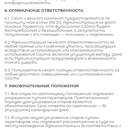
конфиденциальности.
6. ОГРАНИЧЕНИЕ ОТВЕТСТВЕННОСТИ
6.1. Сайт и весь его контент предоставляются по
принципу «как есть» (AS IS). Администрация не дает
никаких гарантий, что функционал Сайта будет
бесперебойным и безошибочным, а результаты,
полученные с его помощью, — точными и надежными.
6.2. Администрация не несет ответственности за
любые прямые или косвенные убытки, произошедшие
вследствие использования или невозможности
использования Сайта, включая упущенную выгоду, даже
если Администрация предупреждала о возможности
такого ущерба.
6.3. Пользователь несет полную ответственность за
любые действия, совершенные им с использованием
Сайта.
7. ЗАКЛЮЧИТЕЛЬНЫЕ ПОЛОЖЕНИЯ
7.1. Все споры по настоящему Соглашению подлежат
разрешению путем переговоров. Претензионный
порядок урегулирования споров является
обязательным. Срок ответа на претензию — 30
(тридцать) календарных дней.
7.2. В случае неурегулирования споров путем
переговоров, они подлежат рассмотрению в суде по
месту нахождения Администрации (в соответствии с