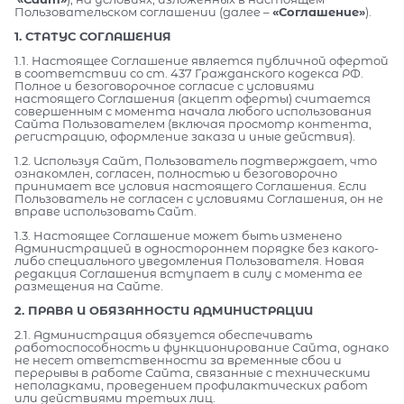
Пользовательском соглашении (далее –
«Соглашение»
).
1. СТАТУС СОГЛАШЕНИЯ
1.1. Настоящее Соглашение является публичной офертой
в соответствии со ст. 437 Гражданского кодекса РФ.
Полное и безоговорочное согласие с условиями
настоящего Соглашения (акцепт оферты) считается
совершенным с момента начала любого использования
Сайта Пользователем (включая просмотр контента,
регистрацию, оформление заказа и иные действия).
1.2. Используя Сайт, Пользователь подтверждает, что
ознакомлен, согласен, полностью и безоговорочно
принимает все условия настоящего Соглашения. Если
Пользователь не согласен с условиями Соглашения, он не
вправе использовать Сайт.
1.3. Настоящее Соглашение может быть изменено
Администрацией в одностороннем порядке без какого-
либо специального уведомления Пользователя. Новая
редакция Соглашения вступает в силу с момента ее
размещения на Сайте.
2. ПРАВА И ОБЯЗАННОСТИ АДМИНИСТРАЦИИ
2.1. Администрация обязуется обеспечивать
работоспособность и функционирование Сайта, однако
не несет ответственности за временные сбои и
перерывы в работе Сайта, связанные с техническими
неполадками, проведением профилактических работ
или действиями третьих лиц.