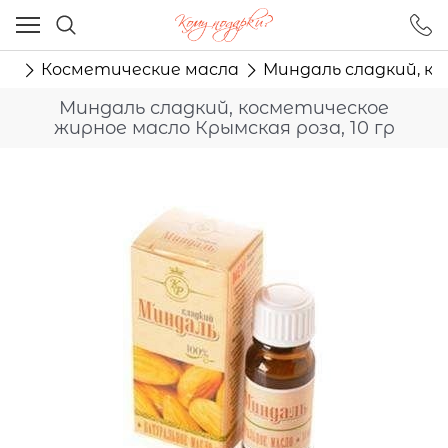
Ваш город - Москва,
угадали?
ла
Косметические масла
Миндаль сладкий, ко
ДА
НЕТ
Миндаль сладкий, косметическое
жирное масло Крымская роза, 10 гр