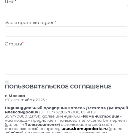
Имя
Электронный адрес
Отзыв
ПОЛЬЗОВАТЕЛЬСКОЕ СОГЛАШЕНИЕ
г. Москва
«01» сентября 2025 г.
Индивидуальный предприниматель Десятов Дмитрий
Александрович
(ИНН 773720376006, ОГРНИП
304770000123791), далее именуемый
«Администрация»
,
настоящим предлагает пользователю сети Интернет
(далее –
«Пользователь»
) использовать свой сайт,
расположенный по адресу
www.komupodarki.ru
(далее –
«Сайт»
), на условиях, изложенных в настоящем