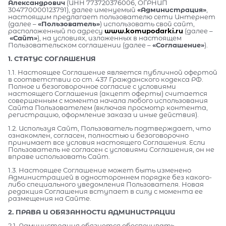
Александрович
(ИНН 773720376006, ОГРНИП
304770000123791), далее именуемый
«Администрация»
,
настоящим предлагает пользователю сети Интернет
(далее –
«Пользователь»
) использовать свой сайт,
расположенный по адресу
www.komupodarki.ru
(далее –
«Сайт»
), на условиях, изложенных в настоящем
Пользовательском соглашении (далее –
«Соглашение»
).
1. СТАТУС СОГЛАШЕНИЯ
1.1. Настоящее Соглашение является публичной офертой
в соответствии со ст. 437 Гражданского кодекса РФ.
Полное и безоговорочное согласие с условиями
настоящего Соглашения (акцепт оферты) считается
совершенным с момента начала любого использования
Сайта Пользователем (включая просмотр контента,
регистрацию, оформление заказа и иные действия).
1.2. Используя Сайт, Пользователь подтверждает, что
ознакомлен, согласен, полностью и безоговорочно
принимает все условия настоящего Соглашения. Если
Пользователь не согласен с условиями Соглашения, он не
вправе использовать Сайт.
1.3. Настоящее Соглашение может быть изменено
Администрацией в одностороннем порядке без какого-
либо специального уведомления Пользователя. Новая
редакция Соглашения вступает в силу с момента ее
размещения на Сайте.
2. ПРАВА И ОБЯЗАННОСТИ АДМИНИСТРАЦИИ
2.1. Администрация обязуется обеспечивать