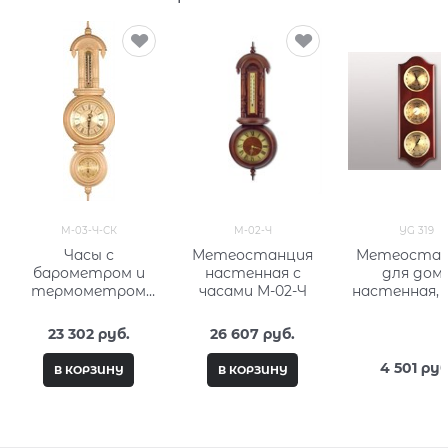
М-03-Ч-СК
М-02-Ч
YG 319
Часы с
Метеостанция
Метеостан
барометром и
настенная с
для дом
термометром
часами М-02-Ч
настенная, 
настенные М-03-
см
Ч-СК
23 302
 руб.
26 607
 руб.
4 501
 руб
В КОРЗИНУ
В КОРЗИНУ