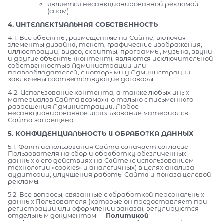
является несанкционированной рекламой
(спам).
4. ИНТЕЛЛЕКТУАЛЬНАЯ СОБСТВЕННОСТЬ
4.1. Все объекты, размещенные на Сайте, включая
элементы дизайна, текст, графические изображения,
иллюстрации, видео, скрипты, программы, музыка, звуки
и другие объекты (контент), являются исключительной
собственностью Администрации или
правообладателей, с которыми у Администрации
заключены соответствующие договоры.
4.2. Использование контента, а также любых иных
материалов Сайта возможно только с письменного
разрешения Администрации. Любое
несанкционированное использование материалов
Сайта запрещено.
5. КОНФИДЕНЦИАЛЬНОСТЬ И ОБРАБОТКА ДАННЫХ
5.1. Факт использования Сайта означает согласие
Пользователя на сбор и обработку обезличенных
данных о его действиях на Сайте (с использованием
технологии «cookies» и аналогичных) в целях анализа
аудитории, улучшения работы Сайта и показа целевой
рекламы.
5.2. Все вопросы, связанные с обработкой персональных
данных Пользователя (которые он предоставляет при
регистрации или оформлении заказа), регулируются
отдельным документом —
Политикой