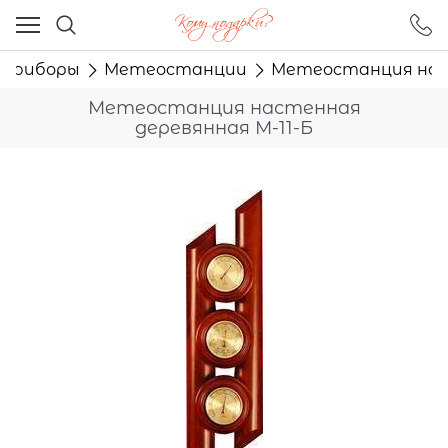
Ваш город - Москва,
угадали?
приборы
Метеостанции
Метеостанция наст
ДА
НЕТ
Метеостанция настенная
деревянная М-11-Б