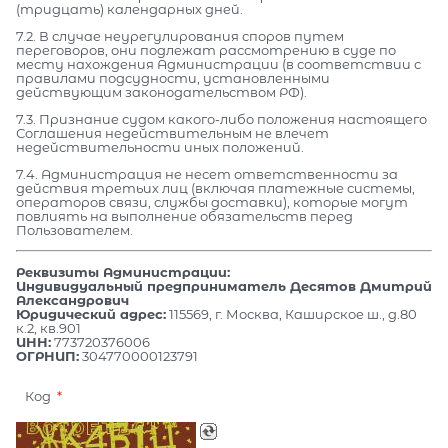
(тридцать) календарных дней.
7.2. В случае неурегулирования споров путем
переговоров, они подлежат рассмотрению в суде по
месту нахождения Администрации (в соответствии с
правилами подсудности, установленными
действующим законодательством РФ).
7.3. Признание судом какого-либо положения настоящего
Соглашения недействительным не влечет
недействительности иных положений.
7.4. Администрация не несет ответственности за
действия третьих лиц (включая платежные системы,
операторов связи, службы доставки), которые могут
повлиять на выполнение обязательств перед
Пользователем.
Реквизиты Администрации:
Индивидуальный предприниматель Десятов Дмитрий
Александрович
Юридический адрес:
115569, г. Москва, Каширское ш., д.80
к.2, кв.901
ИНН:
773720376006
ОГРНИП:
304770000123791
Код