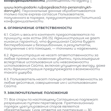
конфиденциальности
, размещенной по адресу: [
www.komupodarki.ru/pages/zaschita-personalnykh-
dannykh
]. Персональные данные обрабатываются
только после express-согласия Пользователя,
полученного в порядке, предусмотренном Политикой
конфиденциальности.
6. ОГРАНИЧЕНИЕ ОТВЕТСТВЕННОСТИ
6.1. Сайт и весь его контент предоставляются по
принципу «как есть» (AS IS). Администрация не дает
никаких гарантий, что функционал Сайта будет
бесперебойным и безошибочным, а результаты,
полученные с его помощью, — точными и надежными.
6.2. Администрация не несет ответственности за
любые прямые или косвенные убытки, произошедшие
вследствие использования или невозможности
использования Сайта, включая упущенную выгоду, даже
если Администрация предупреждала о возможности
такого ущерба.
6.3. Пользователь несет полную ответственность за
любые действия, совершенные им с использованием
Сайта.
7. ЗАКЛЮЧИТЕЛЬНЫЕ ПОЛОЖЕНИЯ
7.1. Все споры по настоящему Соглашению подлежат
разрешению путем переговоров. Претензионный
порядок урегулирования споров является
обязательным. Срок ответа на претензию — 30