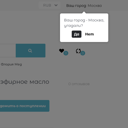
Ваш город:
Москва
Ваш город - Москва,
0
угадали?
Да
Нет
0
0
о Флория Мед
 эфирное масло
0 отзывов
домить о поступлении