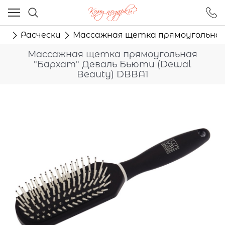
Ваш город - Москва,
угадали?
ам
Расчески
Массажная щетка прямоугольная 
ДА
НЕТ
Массажная щетка прямоугольная
"Бархат" Деваль Бьюти (Dewal
Beauty) DBBA1