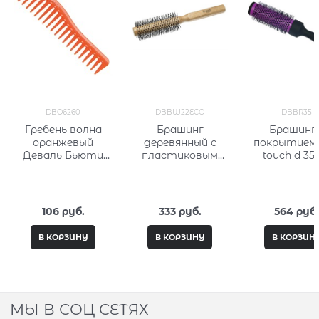
DBO6260
DBBW22ECO
DBBR35
Гребень волна
Брашинг
Брашинг 
оранжевый
деревянный с
покрытием 
Деваль Бьюти
пластиковым
touch d 3
(Dewal Beauty)
штифтом "Эко" d
Деваль Бь
DBO6260
22 Деваль Бьюти
(Dewal Bea
(Dewal Beauty)
DBBR35
DBBW22Eco
106
 руб.
333
 руб.
564
 руб
В КОРЗИНУ
В КОРЗИНУ
В КОРЗИН
МЫ В СОЦ СЕТЯХ