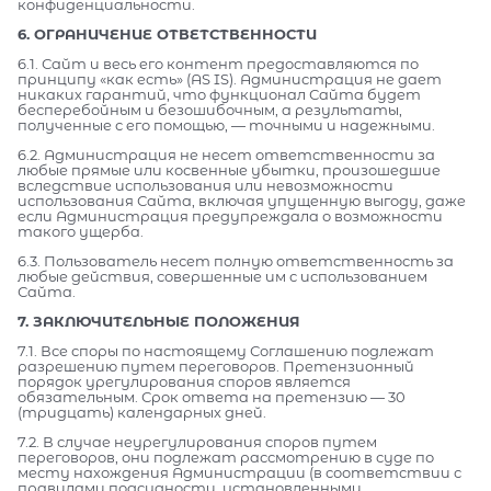
конфиденциальности.
6. ОГРАНИЧЕНИЕ ОТВЕТСТВЕННОСТИ
6.1. Сайт и весь его контент предоставляются по
принципу «как есть» (AS IS). Администрация не дает
никаких гарантий, что функционал Сайта будет
бесперебойным и безошибочным, а результаты,
полученные с его помощью, — точными и надежными.
6.2. Администрация не несет ответственности за
любые прямые или косвенные убытки, произошедшие
вследствие использования или невозможности
использования Сайта, включая упущенную выгоду, даже
если Администрация предупреждала о возможности
такого ущерба.
6.3. Пользователь несет полную ответственность за
любые действия, совершенные им с использованием
Сайта.
7. ЗАКЛЮЧИТЕЛЬНЫЕ ПОЛОЖЕНИЯ
7.1. Все споры по настоящему Соглашению подлежат
разрешению путем переговоров. Претензионный
порядок урегулирования споров является
обязательным. Срок ответа на претензию — 30
(тридцать) календарных дней.
7.2. В случае неурегулирования споров путем
переговоров, они подлежат рассмотрению в суде по
месту нахождения Администрации (в соответствии с
правилами подсудности, установленными