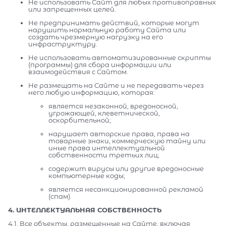
Не использовать Сайт для любых противоправных
или запрещенных целей.
Не предпринимать действий, которые могут
нарушить нормальную работу Сайта или
создать чрезмерную нагрузку на его
инфраструктуру.
Не использовать автоматизированные скрипты
(программы) для сбора информации или
взаимодействия с Сайтом.
Не размещать на Сайте и не передавать через
него любую информацию, которая:
является незаконной, вредоносной,
угрожающей, клеветнической,
оскорбительной;
нарушает авторские права, права на
товарные знаки, коммерческую тайну или
иные права интеллектуальной
собственности третьих лиц;
содержит вирусы или другие вредоносные
компьютерные коды;
является несанкционированной рекламой
(спам).
4. ИНТЕЛЛЕКТУАЛЬНАЯ СОБСТВЕННОСТЬ
4.1. Все объекты, размещенные на Сайте, включая