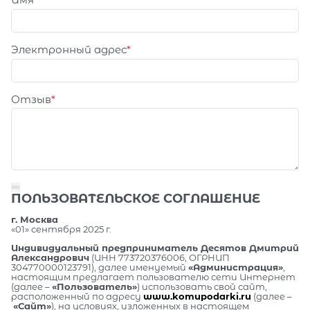
Электронный адрес
Отзыв
ПОЛЬЗОВАТЕЛЬСКОЕ СОГЛАШЕНИЕ
г. Москва
«01» сентября 2025 г.
Индивидуальный предприниматель Десятов Дмитрий
Александрович
(ИНН 773720376006, ОГРНИП
304770000123791), далее именуемый
«Администрация»
,
настоящим предлагает пользователю сети Интернет
(далее –
«Пользователь»
) использовать свой сайт,
расположенный по адресу
www.komupodarki.ru
(далее –
«Сайт»
), на условиях, изложенных в настоящем