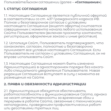
Пользовательском соглашении (далее –
«Соглашение»
).
1. СТАТУС СОГЛАШЕНИЯ
1.1. Настоящее Соглашение является публичной офертой
в соответствии со ст. 437 Гражданского кодекса РФ.
Полное и безоговорочное согласие с условиями
настоящего Соглашения (акцепт оферты) считается
совершенным с момента начала любого использования
Сайта Пользователем (включая просмотр контента,
регистрацию, оформление заказа и иные действия).
1.2. Используя Сайт, Пользователь подтверждает, что
ознакомлен, согласен, полностью и безоговорочно
принимает все условия настоящего Соглашения. Если
Пользователь не согласен с условиями Соглашения, он не
вправе использовать Сайт.
1.3. Настоящее Соглашение может быть изменено
Администрацией в одностороннем порядке без какого-
либо специального уведомления Пользователя. Новая
редакция Соглашения вступает в силу с момента ее
размещения на Сайте.
2. ПРАВА И ОБЯЗАННОСТИ АДМИНИСТРАЦИИ
2.1. Администрация обязуется обеспечивать
работоспособность и функционирование Сайта, однако
не несет ответственности за временные сбои и
перерывы в работе Сайта, связанные с техническими
неполадками, проведением профилактических работ
или действиями третьих лиц.