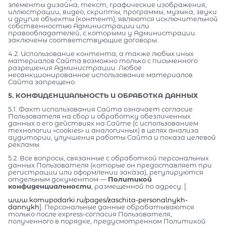
элементы дизайна, текст, графические изображения,
иллюстрации, видео, скрипты, программы, музыка, звуки
и другие объекты (контент), являются исключительной
собственностью Администрации или
правообладателей, с которыми у Администрации
заключены соответствующие договоры.
4.2. Использование контента, а также любых иных
материалов Сайта возможно только с письменного
разрешения Администрации. Любое
несанкционированное использование материалов
Сайта запрещено.
5. КОНФИДЕНЦИАЛЬНОСТЬ И ОБРАБОТКА ДАННЫХ
5.1. Факт использования Сайта означает согласие
Пользователя на сбор и обработку обезличенных
данных о его действиях на Сайте (с использованием
технологии «cookies» и аналогичных) в целях анализа
аудитории, улучшения работы Сайта и показа целевой
рекламы.
5.2. Все вопросы, связанные с обработкой персональных
данных Пользователя (которые он предоставляет при
регистрации или оформлении заказа), регулируются
отдельным документом —
Политикой
конфиденциальности
, размещенной по адресу: [
www.komupodarki.ru/pages/zaschita-personalnykh-
dannykh
]. Персональные данные обрабатываются
только после express-согласия Пользователя,
полученного в порядке, предусмотренном Политикой