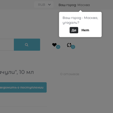
Ваш город:
Москва
Ваш город - Москва,
0
угадали?
Да
Нет
0
0
чули", 10 мл
0 отзывов
ведомить о поступлении