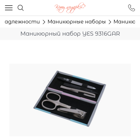
Ваш город - Москва,
угадали?
инадлежности
Маникюрные наборы
Маникюрн
ДА
НЕТ
Маникюрный набор YES 9316GAR