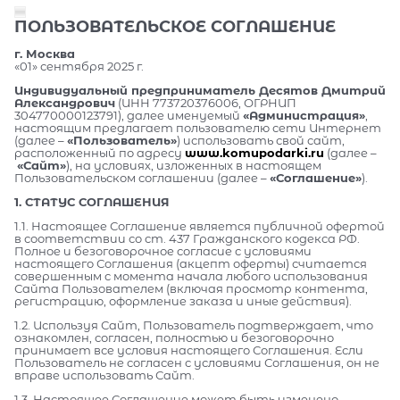
ПОЛЬЗОВАТЕЛЬСКОЕ СОГЛАШЕНИЕ
г. Москва
«01» сентября 2025 г.
Индивидуальный предприниматель Десятов Дмитрий
Александрович
(ИНН 773720376006, ОГРНИП
304770000123791), далее именуемый
«Администрация»
,
настоящим предлагает пользователю сети Интернет
(далее –
«Пользователь»
) использовать свой сайт,
расположенный по адресу
www.komupodarki.ru
(далее –
«Сайт»
), на условиях, изложенных в настоящем
Пользовательском соглашении (далее –
«Соглашение»
).
1. СТАТУС СОГЛАШЕНИЯ
1.1. Настоящее Соглашение является публичной офертой
в соответствии со ст. 437 Гражданского кодекса РФ.
Полное и безоговорочное согласие с условиями
настоящего Соглашения (акцепт оферты) считается
совершенным с момента начала любого использования
Сайта Пользователем (включая просмотр контента,
регистрацию, оформление заказа и иные действия).
1.2. Используя Сайт, Пользователь подтверждает, что
ознакомлен, согласен, полностью и безоговорочно
принимает все условия настоящего Соглашения. Если
Пользователь не согласен с условиями Соглашения, он не
вправе использовать Сайт.
1.3. Настоящее Соглашение может быть изменено