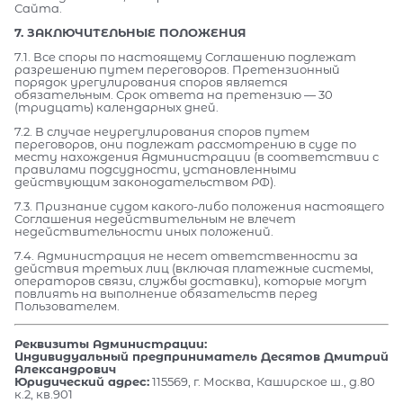
Сайта.
7. ЗАКЛЮЧИТЕЛЬНЫЕ ПОЛОЖЕНИЯ
7.1. Все споры по настоящему Соглашению подлежат
разрешению путем переговоров. Претензионный
порядок урегулирования споров является
обязательным. Срок ответа на претензию — 30
(тридцать) календарных дней.
7.2. В случае неурегулирования споров путем
переговоров, они подлежат рассмотрению в суде по
месту нахождения Администрации (в соответствии с
правилами подсудности, установленными
действующим законодательством РФ).
7.3. Признание судом какого-либо положения настоящего
Соглашения недействительным не влечет
недействительности иных положений.
7.4. Администрация не несет ответственности за
действия третьих лиц (включая платежные системы,
операторов связи, службы доставки), которые могут
повлиять на выполнение обязательств перед
Пользователем.
Реквизиты Администрации:
Индивидуальный предприниматель Десятов Дмитрий
Александрович
Юридический адрес:
115569, г. Москва, Каширское ш., д.80
к.2, кв.901