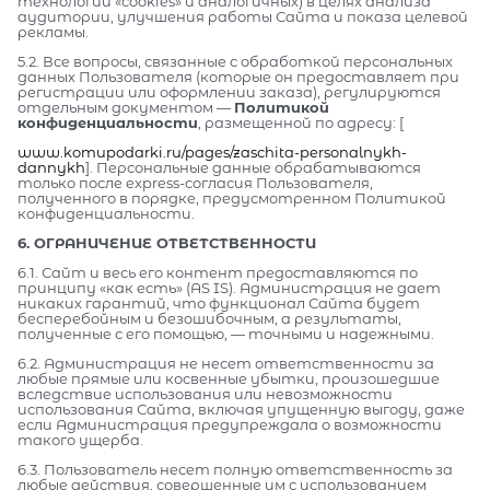
технологии «cookies» и аналогичных) в целях анализа
аудитории, улучшения работы Сайта и показа целевой
рекламы.
5.2. Все вопросы, связанные с обработкой персональных
данных Пользователя (которые он предоставляет при
регистрации или оформлении заказа), регулируются
отдельным документом —
Политикой
конфиденциальности
, размещенной по адресу: [
www.komupodarki.ru/pages/zaschita-personalnykh-
dannykh
]. Персональные данные обрабатываются
только после express-согласия Пользователя,
полученного в порядке, предусмотренном Политикой
конфиденциальности.
6. ОГРАНИЧЕНИЕ ОТВЕТСТВЕННОСТИ
6.1. Сайт и весь его контент предоставляются по
принципу «как есть» (AS IS). Администрация не дает
никаких гарантий, что функционал Сайта будет
бесперебойным и безошибочным, а результаты,
полученные с его помощью, — точными и надежными.
6.2. Администрация не несет ответственности за
любые прямые или косвенные убытки, произошедшие
вследствие использования или невозможности
использования Сайта, включая упущенную выгоду, даже
если Администрация предупреждала о возможности
такого ущерба.
6.3. Пользователь несет полную ответственность за
любые действия, совершенные им с использованием