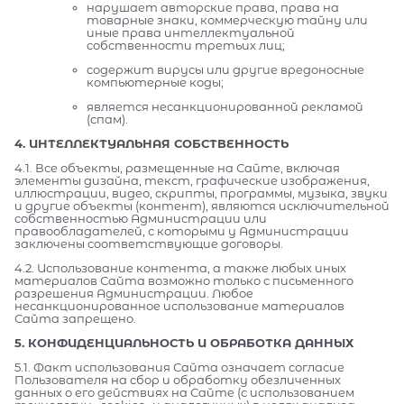
нарушает авторские права, права на
товарные знаки, коммерческую тайну или
иные права интеллектуальной
собственности третьих лиц;
содержит вирусы или другие вредоносные
компьютерные коды;
является несанкционированной рекламой
(спам).
4. ИНТЕЛЛЕКТУАЛЬНАЯ СОБСТВЕННОСТЬ
4.1. Все объекты, размещенные на Сайте, включая
элементы дизайна, текст, графические изображения,
иллюстрации, видео, скрипты, программы, музыка, звуки
и другие объекты (контент), являются исключительной
собственностью Администрации или
правообладателей, с которыми у Администрации
заключены соответствующие договоры.
4.2. Использование контента, а также любых иных
материалов Сайта возможно только с письменного
разрешения Администрации. Любое
несанкционированное использование материалов
Сайта запрещено.
5. КОНФИДЕНЦИАЛЬНОСТЬ И ОБРАБОТКА ДАННЫХ
5.1. Факт использования Сайта означает согласие
Пользователя на сбор и обработку обезличенных
данных о его действиях на Сайте (с использованием