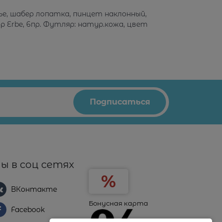
ье, шабер лопатка, пинцет наклонный,
р Erbe, 6пр. Футляр: натур.кожа, цвет
ы в соц сетях
ВКонтакте
Бонусная карта
Facebook