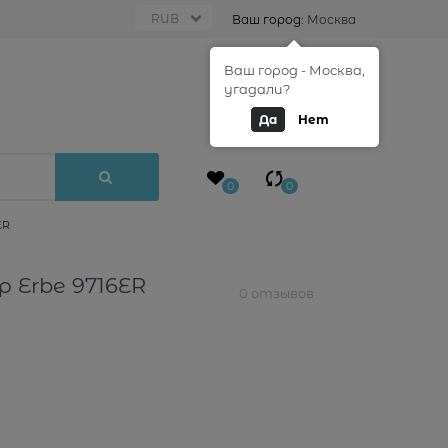
Ваш город:
Москва
Ваш город - Москва,
0
угадали?
Да
Нет
0
0
ER
 Erbe 9716ER
0 отзывов