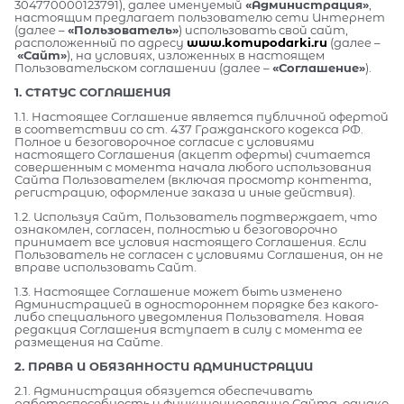
304770000123791), далее именуемый
«Администрация»
,
настоящим предлагает пользователю сети Интернет
(далее –
«Пользователь»
) использовать свой сайт,
расположенный по адресу
www.komupodarki.ru
(далее –
«Сайт»
), на условиях, изложенных в настоящем
Пользовательском соглашении (далее –
«Соглашение»
).
1. СТАТУС СОГЛАШЕНИЯ
1.1. Настоящее Соглашение является публичной офертой
в соответствии со ст. 437 Гражданского кодекса РФ.
Полное и безоговорочное согласие с условиями
настоящего Соглашения (акцепт оферты) считается
совершенным с момента начала любого использования
Сайта Пользователем (включая просмотр контента,
регистрацию, оформление заказа и иные действия).
1.2. Используя Сайт, Пользователь подтверждает, что
ознакомлен, согласен, полностью и безоговорочно
принимает все условия настоящего Соглашения. Если
Пользователь не согласен с условиями Соглашения, он не
вправе использовать Сайт.
1.3. Настоящее Соглашение может быть изменено
Администрацией в одностороннем порядке без какого-
либо специального уведомления Пользователя. Новая
редакция Соглашения вступает в силу с момента ее
размещения на Сайте.
2. ПРАВА И ОБЯЗАННОСТИ АДМИНИСТРАЦИИ
2.1. Администрация обязуется обеспечивать
работоспособность и функционирование Сайта, однако