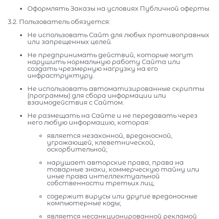
Оформлять Заказы на условиях Публичной оферты.
3.2. Пользователь обязуется:
Не использовать Сайт для любых противоправных
или запрещенных целей.
Не предпринимать действий, которые могут
нарушить нормальную работу Сайта или
создать чрезмерную нагрузку на его
инфраструктуру.
Не использовать автоматизированные скрипты
(программы) для сбора информации или
взаимодействия с Сайтом.
Не размещать на Сайте и не передавать через
него любую информацию, которая:
является незаконной, вредоносной,
угрожающей, клеветнической,
оскорбительной;
нарушает авторские права, права на
товарные знаки, коммерческую тайну или
иные права интеллектуальной
собственности третьих лиц;
содержит вирусы или другие вредоносные
компьютерные коды;
является несанкционированной рекламой