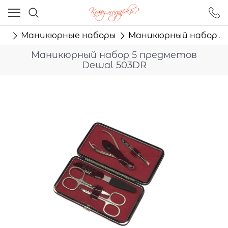
Ваш город - Москва,
угадали?
ти
Маникюрные наборы
Маникюрный набор 5 
ДА
НЕТ
Маникюрный набор 5 предметов
Dewal 503DR