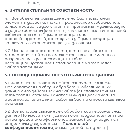
(спам).
4. ИНТЕЛЛЕКТУАЛЬНАЯ СОБСТВЕННОСТЬ
4.1. Все объекты, размещенные на Сайте, включая
элементы дизайна, текст, графические изображения,
иллюстрации, видео, скрипты, программы, музыка, звуки
и другие объекты (контент), являются исключительной
собственностью Администрации или
правообладателей, с которыми у Администрации
заключены соответствующие договоры.
4.2. Использование контента, а также любых иных
материалов Сайта возможно только с письменного
разрешения Администрации. Любое
несанкционированное использование материалов
Сайта запрещено.
5. КОНФИДЕНЦИАЛЬНОСТЬ И ОБРАБОТКА ДАННЫХ
5.1. Факт использования Сайта означает согласие
Пользователя на сбор и обработку обезличенных
данных о его действиях на Сайте (с использованием
технологии «cookies» и аналогичных) в целях анализа
аудитории, улучшения работы Сайта и показа целевой
рекламы.
5.2. Все вопросы, связанные с обработкой персональных
данных Пользователя (которые он предоставляет при
регистрации или оформлении заказа), регулируются
отдельным документом —
Политикой
конфиденциальности
, размещенной по адресу: [