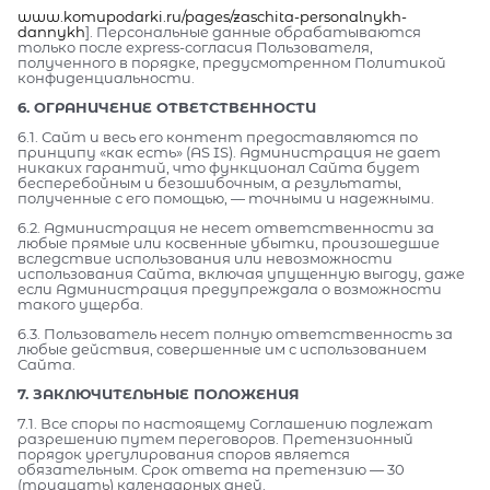
www.komupodarki.ru/pages/zaschita-personalnykh-
dannykh
]. Персональные данные обрабатываются
только после express-согласия Пользователя,
полученного в порядке, предусмотренном Политикой
конфиденциальности.
6. ОГРАНИЧЕНИЕ ОТВЕТСТВЕННОСТИ
6.1. Сайт и весь его контент предоставляются по
принципу «как есть» (AS IS). Администрация не дает
никаких гарантий, что функционал Сайта будет
бесперебойным и безошибочным, а результаты,
полученные с его помощью, — точными и надежными.
6.2. Администрация не несет ответственности за
любые прямые или косвенные убытки, произошедшие
вследствие использования или невозможности
использования Сайта, включая упущенную выгоду, даже
если Администрация предупреждала о возможности
такого ущерба.
6.3. Пользователь несет полную ответственность за
любые действия, совершенные им с использованием
Сайта.
7. ЗАКЛЮЧИТЕЛЬНЫЕ ПОЛОЖЕНИЯ
7.1. Все споры по настоящему Соглашению подлежат
разрешению путем переговоров. Претензионный
порядок урегулирования споров является
обязательным. Срок ответа на претензию — 30
(тридцать) календарных дней.