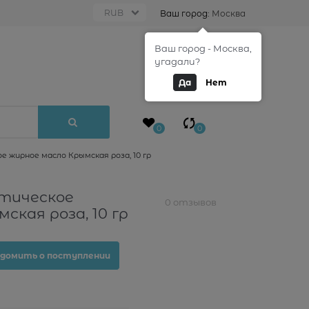
Ваш город:
Москва
Ваш город - Москва,
0
угадали?
Да
Нет
0
0
 жирное масло Крымская роза, 10 гр
тическое
0 отзывов
ская роза, 10 гр
домить о поступлении