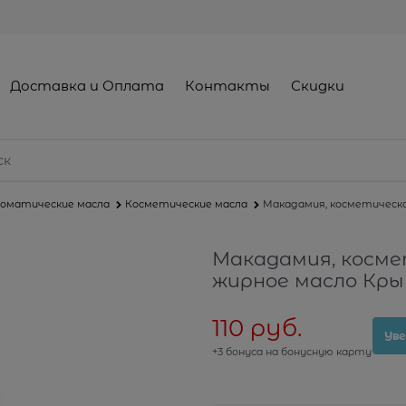
Доставка и Оплата
Контакты
Скидки
оматические масла
Косметические масла
Макадамия, косметическое
Макадамия, косме
жирное масло Крым
110
 руб.
Уве
+3 бонуса на бонусную карту