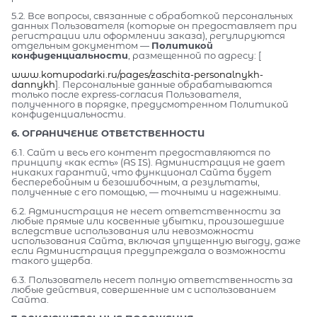
5.2. Все вопросы, связанные с обработкой персональных
данных Пользователя (которые он предоставляет при
регистрации или оформлении заказа), регулируются
отдельным документом —
Политикой
конфиденциальности
, размещенной по адресу: [
www.komupodarki.ru/pages/zaschita-personalnykh-
dannykh
]. Персональные данные обрабатываются
только после express-согласия Пользователя,
полученного в порядке, предусмотренном Политикой
конфиденциальности.
6. ОГРАНИЧЕНИЕ ОТВЕТСТВЕННОСТИ
6.1. Сайт и весь его контент предоставляются по
принципу «как есть» (AS IS). Администрация не дает
никаких гарантий, что функционал Сайта будет
бесперебойным и безошибочным, а результаты,
полученные с его помощью, — точными и надежными.
6.2. Администрация не несет ответственности за
любые прямые или косвенные убытки, произошедшие
вследствие использования или невозможности
использования Сайта, включая упущенную выгоду, даже
если Администрация предупреждала о возможности
такого ущерба.
6.3. Пользователь несет полную ответственность за
любые действия, совершенные им с использованием
Сайта.