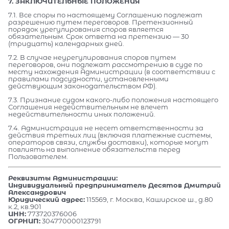
7. ЗАКЛЮЧИТЕЛЬНЫЕ ПОЛОЖЕНИЯ
7.1. Все споры по настоящему Соглашению подлежат
разрешению путем переговоров. Претензионный
порядок урегулирования споров является
обязательным. Срок ответа на претензию — 30
(тридцать) календарных дней.
7.2. В случае неурегулирования споров путем
переговоров, они подлежат рассмотрению в суде по
месту нахождения Администрации (в соответствии с
правилами подсудности, установленными
действующим законодательством РФ).
7.3. Признание судом какого-либо положения настоящего
Соглашения недействительным не влечет
недействительности иных положений.
7.4. Администрация не несет ответственности за
действия третьих лиц (включая платежные системы,
операторов связи, службы доставки), которые могут
повлиять на выполнение обязательств перед
Пользователем.
Реквизиты Администрации:
Индивидуальный предприниматель Десятов Дмитрий
Александрович
Юридический адрес:
115569, г. Москва, Каширское ш., д.80
к.2, кв.901
ИНН:
773720376006
ОГРНИП:
304770000123791