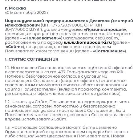
г. Москва
«01» сентября 2025 г.
Индивидуальный предприниматель Десятов Дмитрий
Александрович
(ИНН 773720376006, ОГРНИП
304770000123791), далее именуемый
«Администрация»
,
настоящим предлагает пользователю сети Интернет
(далее –
«Пользователь»
) использовать свой сайт,
расположенный по адресу
www.komupodarki.ru
(далее –
«Сайт»
), на условиях, изложенных в настоящем
Пользовательском соглашении (далее –
«Соглашение»
).
1. СТАТУС СОГЛАШЕНИЯ
1.1. Настоящее Соглашение является публичной офертой
в соответствии со ст. 437 Гражданского кодекса РФ.
Полное и безоговорочное согласие с условиями
настоящего Соглашения (акцепт оферты) считается
совершенным с момента начала любого использования
Сайта Пользователем (включая просмотр контента,
регистрацию, оформление заказа и иные действия).
1.2. Используя Сайт, Пользователь подтверждает, что
ознакомлен, согласен, полностью и безоговорочно
принимает все условия настоящего Соглашения. Если
Пользователь не согласен с условиями Соглашения, он не
вправе использовать Сайт.
1.3. Настоящее Соглашение может быть изменено
Администрацией в одностороннем порядке без какого-
либо специального уведомления Пользователя. Новая