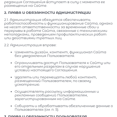
редакция Соглашения вступает в силу с момента ее
размещения на Сайте.
2. ПРАВА И ОБЯЗАННОСТИ АДМИНИСТРАЦИИ
2.1. Администрация обязуется обеспечивать
работоспособность и функционирование Сайта, однако
не несет ответственности за временные сбои и
перерывы в работе Сайта, связанные с техническими
неполадками, проведением профилактических работ
или действиями третьих лиц.
2.2. Администрация вправе:
Изменять дизайн, контент, функционал Сайта
без уведомления Пользователя.
Ограничивать доступ Пользователя к Сайту или
его отдельным разделам в случае нарушения
условий настоящего Соглашения.
Удалять или перемещать любой контент,
размещенный Пользователем, по своему
усмотрению.
Осуществлять рассылку информационных и
рекламных сообщений Пользователям,
зарегистрированным на Сайте.
Собирать и обрабатывать обезличенные данные о
Пользователях (см. п. 5).
3. ПРАВА И ОБЯЗАННОСТИ ПОЛЬЗОВАТЕЛЯ