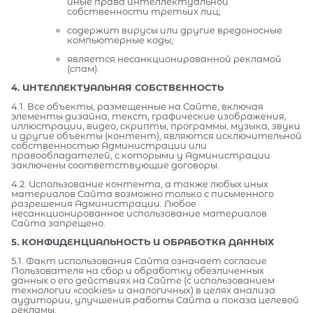
иные права интеллектуальной
собственности третьих лиц;
содержит вирусы или другие вредоносные
компьютерные коды;
является несанкционированной рекламой
(спам).
4. ИНТЕЛЛЕКТУАЛЬНАЯ СОБСТВЕННОСТЬ
4.1. Все объекты, размещенные на Сайте, включая
элементы дизайна, текст, графические изображения,
иллюстрации, видео, скрипты, программы, музыка, звуки
и другие объекты (контент), являются исключительной
собственностью Администрации или
правообладателей, с которыми у Администрации
заключены соответствующие договоры.
4.2. Использование контента, а также любых иных
материалов Сайта возможно только с письменного
разрешения Администрации. Любое
несанкционированное использование материалов
Сайта запрещено.
5. КОНФИДЕНЦИАЛЬНОСТЬ И ОБРАБОТКА ДАННЫХ
5.1. Факт использования Сайта означает согласие
Пользователя на сбор и обработку обезличенных
данных о его действиях на Сайте (с использованием
технологии «cookies» и аналогичных) в целях анализа
аудитории, улучшения работы Сайта и показа целевой
рекламы.