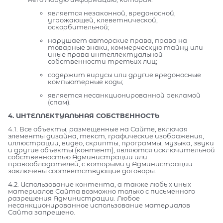
является незаконной, вредоносной,
угрожающей, клеветнической,
оскорбительной;
нарушает авторские права, права на
товарные знаки, коммерческую тайну или
иные права интеллектуальной
собственности третьих лиц;
содержит вирусы или другие вредоносные
компьютерные коды;
является несанкционированной рекламой
(спам).
4. ИНТЕЛЛЕКТУАЛЬНАЯ СОБСТВЕННОСТЬ
4.1. Все объекты, размещенные на Сайте, включая
элементы дизайна, текст, графические изображения,
иллюстрации, видео, скрипты, программы, музыка, звуки
и другие объекты (контент), являются исключительной
собственностью Администрации или
правообладателей, с которыми у Администрации
заключены соответствующие договоры.
4.2. Использование контента, а также любых иных
материалов Сайта возможно только с письменного
разрешения Администрации. Любое
несанкционированное использование материалов
Сайта запрещено.