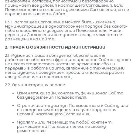
ознакомлен, согласен, полностью и безоговорочно
принимает все условия настоящего Соглашения. Если
Пользователь не согласен с условиями Соглашения, он не
вправе использовать Сайт.
1.3. Настоящее Соглашение может быть изменено
Администрацией в одностороннем порядке без какого-
либо специального уведомления Пользователя. Новая
редакция Соглашения вступает в силу с момента ее
размещения на Сайте.
2. ПРАВА И ОБЯЗАННОСТИ АДМИНИСТРАЦИИ
2.1. Администрация обязуется обеспечивать
работоспособность и функционирование Сайта, однако
не несет ответственности за временные сбои и
перерывы в работе Сайта, связанные с техническими
неполадками, проведением профилактических работ
или действиями третьих лиц.
2.2. Администрация вправе:
Изменять дизайн, контент, функционал Сайта
без уведомления Пользователя.
Ограничивать доступ Пользователя к Сайту или
его отдельным разделам в случае нарушения
условий настоящего Соглашения.
Удалять или перемещать любой контент,
размещенный Пользователем, по своему
усмотрению.