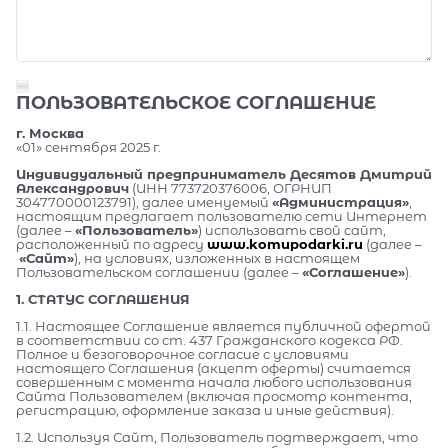
ПОЛЬЗОВАТЕЛЬСКОЕ СОГЛАШЕНИЕ
г. Москва
«01» сентября 2025 г.
Индивидуальный предприниматель Десятов Дмитрий
Александрович
(ИНН 773720376006, ОГРНИП
304770000123791), далее именуемый
«Администрация»
,
настоящим предлагает пользователю сети Интернет
(далее –
«Пользователь»
) использовать свой сайт,
расположенный по адресу
www.komupodarki.ru
(далее –
«Сайт»
), на условиях, изложенных в настоящем
Пользовательском соглашении (далее –
«Соглашение»
).
1. СТАТУС СОГЛАШЕНИЯ
1.1. Настоящее Соглашение является публичной офертой
в соответствии со ст. 437 Гражданского кодекса РФ.
Полное и безоговорочное согласие с условиями
настоящего Соглашения (акцепт оферты) считается
совершенным с момента начала любого использования
Сайта Пользователем (включая просмотр контента,
регистрацию, оформление заказа и иные действия).
1.2. Используя Сайт, Пользователь подтверждает, что