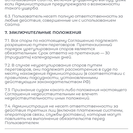
если Администрация предупреждала о возможности
такого ущерба.
6.3. Пользователь несет полную ответственность за
любые действия, совершенные им с использованием
Сайта.
7. ЗАКЛЮЧИТЕЛЬНЫЕ ПОЛОЖЕНИЯ
7.1. Все споры по настоящему Соглашению подлежат
разрешению путем переговоров. Претензионный
порядок урегулирования споров является
обязательным. Срок ответа на претензию — 30
(тридцать) календарных дней.
7.2. В случае неурегулирования споров путем
переговоров, они подлежат рассмотрению в суде по
месту нахождения Администрации (в соответствии с
правилами подсудности, установленными
действующим законодательством РФ).
7.3. Признание судом какого-либо положения настоящего
Соглашения недействительным не влечет
недействительности иных положений.
7.4. Администрация не несет ответственности за
действия третьих лиц (включая платежные системы,
операторов связи, службы доставки), которые могут
повлиять на выполнение обязательств перед
Пользователем.