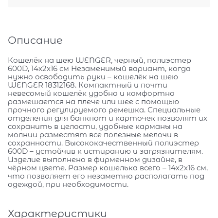
Описание
Кошелёк на шею WENGER, черный, полиэстер
600D, 14х2х16 см Незаменимый вариант, когда
нужно освободить руки – кошелёк на шею
WENGER 18312168. Компактный и почти
невесомый кошелёк удобно и комфортно
размешается на плече или шее с помощью
прочного регулируемого ремешка. Специальные
отделения для банкнот и карточек позволят их
сохранить в целости, удобные карманы на
молнии разместят все полезные мелочи в
сохранности. Высококачественный полиэстер
600D – устойчив к истиранию и загрязнителям.
Изделие выполнено в фирменном дизайне, в
чёрном цвете. Размер кошелька всего – 14х2х16 см,
что позволяет его незаметно располагать под
одеждой, при необходимости.
Характеристики