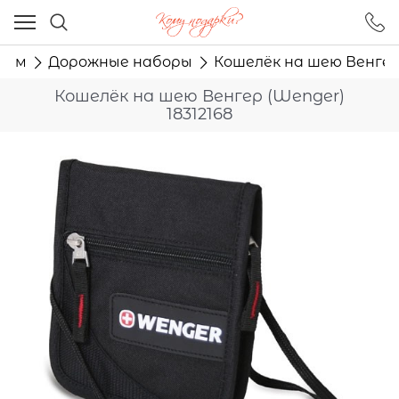
Ваш город - Москва,
угадали?
нам
Дорожные наборы
Кошелёк на шею Венгер 
ДА
НЕТ
Кошелёк на шею Венгер (Wenger)
18312168