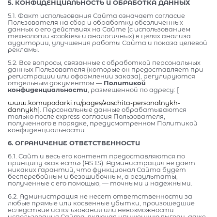
5. КОНФИДЕНЦИАЛЬНОСТЬ И ОБРАБОТКА ДАННЫХ
5.1. Факт использования Сайта означает согласие
Пользователя на сбор и обработку обезличенных
данных о его действиях на Сайте (с использованием
технологии «cookies» и аналогичных) в целях анализа
аудитории, улучшения работы Сайта и показа целевой
рекламы.
5.2. Все вопросы, связанные с обработкой персональных
данных Пользователя (которые он предоставляет при
регистрации или оформлении заказа), регулируются
отдельным документом —
Политикой
конфиденциальности
, размещенной по адресу: [
www.komupodarki.ru/pages/zaschita-personalnykh-
dannykh
]. Персональные данные обрабатываются
только после express-согласия Пользователя,
полученного в порядке, предусмотренном Политикой
конфиденциальности.
6. ОГРАНИЧЕНИЕ ОТВЕТСТВЕННОСТИ
6.1. Сайт и весь его контент предоставляются по
принципу «как есть» (AS IS). Администрация не дает
никаких гарантий, что функционал Сайта будет
бесперебойным и безошибочным, а результаты,
полученные с его помощью, — точными и надежными.
6.2. Администрация не несет ответственности за
любые прямые или косвенные убытки, произошедшие
вследствие использования или невозможности
использования Сайта, включая упущенную выгоду, даже