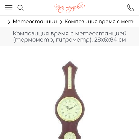
Ваш город - Москва,
угадали?
ры
Метеостанции
Композиция время с метео
ДА
НЕТ
Композиция время с метеостанцией
(термометр, гигрометр), 28х6х84 см