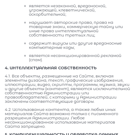
является незаконной, вредоносной,
угрожающей, клеветнической,
оскорбительной;
нарушает авторские права, права на
товарные знаки, коммерческую тайну или
иные права интеллектуальной
собственности третьих лиц;
содержит вирусы или другие вредоносные
компьютерные коды;
является несанкционированной рекламой
(спам).
4. ИНТЕЛЛЕКТУАЛЬНАЯ СОБСТВЕННОСТЬ
4.1. Все объекты, размещенные на Сайте, включая
элементы дизайна, текст, графические изображения,
иллюстрации, видео, скрипты, программы, музыка, звуки
и другие объекты (контент), являются исключительной
собственностью Администрации или
правообладателей, с которыми у Администрации
заключены соответствующие договоры.
4.2. Использование контента, а также любых иных
материалов Сайта возможно только с письменного
разрешения Администрации. Любое
несанкционированное использование материалов
Сайта запрещено.
5. КОНФИДЕНЦИАЛЬНОСТЬ И ОБРАБОТКА ДАННЫХ