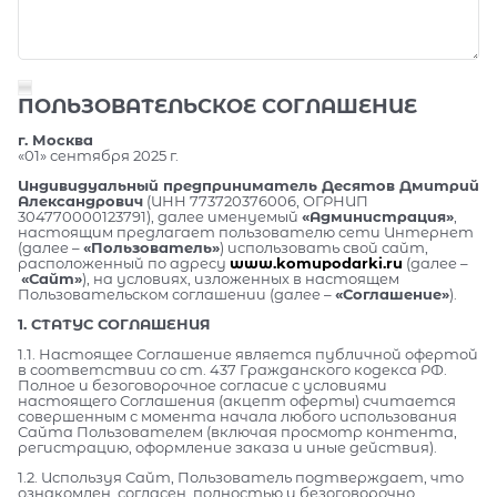
ПОЛЬЗОВАТЕЛЬСКОЕ СОГЛАШЕНИЕ
г. Москва
«01» сентября 2025 г.
Индивидуальный предприниматель Десятов Дмитрий
Александрович
(ИНН 773720376006, ОГРНИП
304770000123791), далее именуемый
«Администрация»
,
настоящим предлагает пользователю сети Интернет
(далее –
«Пользователь»
) использовать свой сайт,
расположенный по адресу
www.komupodarki.ru
(далее –
«Сайт»
), на условиях, изложенных в настоящем
Пользовательском соглашении (далее –
«Соглашение»
).
1. СТАТУС СОГЛАШЕНИЯ
1.1. Настоящее Соглашение является публичной офертой
в соответствии со ст. 437 Гражданского кодекса РФ.
Полное и безоговорочное согласие с условиями
настоящего Соглашения (акцепт оферты) считается
совершенным с момента начала любого использования
Сайта Пользователем (включая просмотр контента,
регистрацию, оформление заказа и иные действия).
1.2. Используя Сайт, Пользователь подтверждает, что
ознакомлен, согласен, полностью и безоговорочно