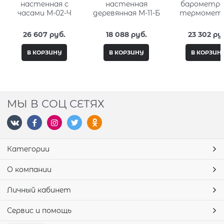
настенная с
настенная
барометро
часами М-02-Ч
деревянная М-11-Б
термомет
настенные М
Ч-СК
26 607
 руб.
18 088
 руб.
23 302
 ру
В КОРЗИНУ
В КОРЗИНУ
В КОРЗИН
МЫ В СОЦ СЕТЯХ
Категории
О компании
Личный кабинет
Сервис и помощь