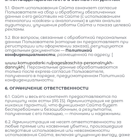
5.1. Факт использования Сайта означает согласие
Пользователя на сбор и обработку обезличенных
данных о его действиях на Сайте (с использованием
технологии «cookies» и аналогичных) в целях анализа
аудитории, улучшения работы Сайта и показа целевой
рекламы.
5.2. Все вопросы, связанные с обработкой персональных
данных Пользователя (которые он предоставляет при
регистрации или оформлении заказа), регулируются
отдельным документом —
Политикой
конфиденциальности
, размещенной по адресу: [
www.komupodarki.ru/pages/zaschita-personalnykh-
dannykh
]. Персональные данные обрабатываются
только после express-согласия Пользователя,
полученного в порядке, предусмотренном Политикой
конфиденциальности.
6. ОГРАНИЧЕНИЕ ОТВЕТСТВЕННОСТИ
6.1. Сайт и весь его контент предоставляются по
принципу «как есть» (AS IS). Администрация не дает
никаких гарантий, что функционал Сайта будет
бесперебойным и безошибочным, а результаты,
полученные с его помощью, — точными и надежными.
6.2. Администрация не несет ответственности за
любые прямые или косвенные убытки, произошедшие
вследствие использования или невозможности
использования Сайта, включая упущенную выгоду, даже