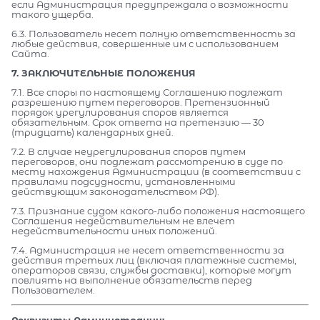
если Администрация предупреждала о возможности
такого ущерба.
6.3. Пользователь несет полную ответственность за
любые действия, совершенные им с использованием
Сайта.
7. ЗАКЛЮЧИТЕЛЬНЫЕ ПОЛОЖЕНИЯ
7.1. Все споры по настоящему Соглашению подлежат
разрешению путем переговоров. Претензионный
порядок урегулирования споров является
обязательным. Срок ответа на претензию — 30
(тридцать) календарных дней.
7.2. В случае неурегулирования споров путем
переговоров, они подлежат рассмотрению в суде по
месту нахождения Администрации (в соответствии с
правилами подсудности, установленными
действующим законодательством РФ).
7.3. Признание судом какого-либо положения настоящего
Соглашения недействительным не влечет
недействительности иных положений.
7.4. Администрация не несет ответственности за
действия третьих лиц (включая платежные системы,
операторов связи, службы доставки), которые могут
повлиять на выполнение обязательств перед
Пользователем.
Реквизиты Администрации: