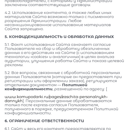
правообладателей, с которыми у Администрации
заключены соответствующие договоры.
4.2. Использование контента, а также любых иных
материалов Сайта возможно только с письменного
разрешения Администрации. Любое
несанкционированное использование материалов
Сайта запрещено.
5. КОНФИДЕНЦИАЛЬНОСТЬ И ОБРАБОТКА ДАННЫХ
5.1. Факт использования Сайта означает согласие
Пользователя на сбор и обработку обезличенных
данных о его действиях на Сайте (с использованием
технологии «cookies» и аналогичных) в целях анализа
аудитории, улучшения работы Сайта и показа целевой
рекламы.
5.2. Все вопросы, связанные с обработкой персональных
данных Пользователя (которые он предоставляет при
регистрации или оформлении заказа), регулируются
отдельным документом —
Политикой
конфиденциальности
, размещенной по адресу: [
www.komupodarki.ru/pages/zaschita-personalnykh-
dannykh
]. Персональные данные обрабатываются
только после express-согласия Пользователя,
полученного в порядке, предусмотренном Политикой
конфиденциальности.
6. ОГРАНИЧЕНИЕ ОТВЕТСТВЕННОСТИ
6.1. Сайт и весь его контент предоставляются по