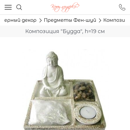
Ваш город - Москва,
угадали?
ьерный декор
Предметы Фен-шуй
Композиция
ДА
НЕТ
Композиция "Будда", h=19 см