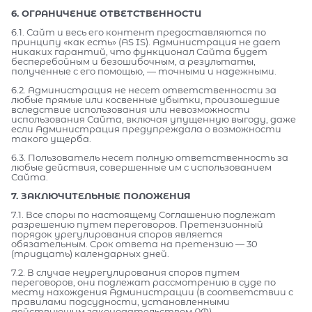
6. ОГРАНИЧЕНИЕ ОТВЕТСТВЕННОСТИ
6.1. Сайт и весь его контент предоставляются по
принципу «как есть» (AS IS). Администрация не дает
никаких гарантий, что функционал Сайта будет
бесперебойным и безошибочным, а результаты,
полученные с его помощью, — точными и надежными.
6.2. Администрация не несет ответственности за
любые прямые или косвенные убытки, произошедшие
вследствие использования или невозможности
использования Сайта, включая упущенную выгоду, даже
если Администрация предупреждала о возможности
такого ущерба.
6.3. Пользователь несет полную ответственность за
любые действия, совершенные им с использованием
Сайта.
7. ЗАКЛЮЧИТЕЛЬНЫЕ ПОЛОЖЕНИЯ
7.1. Все споры по настоящему Соглашению подлежат
разрешению путем переговоров. Претензионный
порядок урегулирования споров является
обязательным. Срок ответа на претензию — 30
(тридцать) календарных дней.
7.2. В случае неурегулирования споров путем
переговоров, они подлежат рассмотрению в суде по
месту нахождения Администрации (в соответствии с
правилами подсудности, установленными
действующим законодательством РФ).