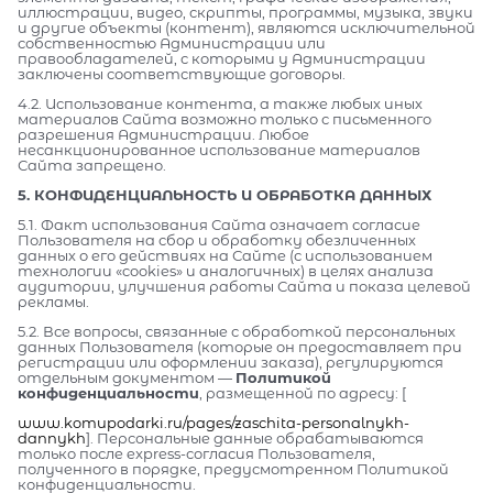
иллюстрации, видео, скрипты, программы, музыка, звуки
и другие объекты (контент), являются исключительной
собственностью Администрации или
правообладателей, с которыми у Администрации
заключены соответствующие договоры.
4.2. Использование контента, а также любых иных
материалов Сайта возможно только с письменного
разрешения Администрации. Любое
несанкционированное использование материалов
Сайта запрещено.
5. КОНФИДЕНЦИАЛЬНОСТЬ И ОБРАБОТКА ДАННЫХ
5.1. Факт использования Сайта означает согласие
Пользователя на сбор и обработку обезличенных
данных о его действиях на Сайте (с использованием
технологии «cookies» и аналогичных) в целях анализа
аудитории, улучшения работы Сайта и показа целевой
рекламы.
5.2. Все вопросы, связанные с обработкой персональных
данных Пользователя (которые он предоставляет при
регистрации или оформлении заказа), регулируются
отдельным документом —
Политикой
конфиденциальности
, размещенной по адресу: [
www.komupodarki.ru/pages/zaschita-personalnykh-
dannykh
]. Персональные данные обрабатываются
только после express-согласия Пользователя,
полученного в порядке, предусмотренном Политикой
конфиденциальности.