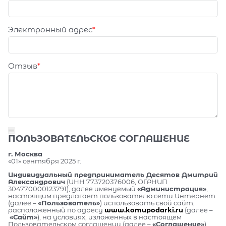
Электронный адрес
Отзыв
ПОЛЬЗОВАТЕЛЬСКОЕ СОГЛАШЕНИЕ
г. Москва
«01» сентября 2025 г.
Индивидуальный предприниматель Десятов Дмитрий
Александрович
(ИНН 773720376006, ОГРНИП
304770000123791), далее именуемый
«Администрация»
,
настоящим предлагает пользователю сети Интернет
(далее –
«Пользователь»
) использовать свой сайт,
расположенный по адресу
www.komupodarki.ru
(далее –
«Сайт»
), на условиях, изложенных в настоящем
Пользовательском соглашении (далее –
«Соглашение»
).