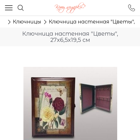
Ваш город - Москва,
угадали?
ор
Ключницы
Ключница настенная "Цветы", 27x
ДА
НЕТ
Ключница настенная "Цветы",
27x6,5x19,5 см