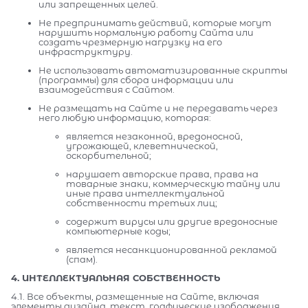
или запрещенных целей.
Не предпринимать действий, которые могут
нарушить нормальную работу Сайта или
создать чрезмерную нагрузку на его
инфраструктуру.
Не использовать автоматизированные скрипты
(программы) для сбора информации или
взаимодействия с Сайтом.
Не размещать на Сайте и не передавать через
него любую информацию, которая:
является незаконной, вредоносной,
угрожающей, клеветнической,
оскорбительной;
нарушает авторские права, права на
товарные знаки, коммерческую тайну или
иные права интеллектуальной
собственности третьих лиц;
содержит вирусы или другие вредоносные
компьютерные коды;
является несанкционированной рекламой
(спам).
4. ИНТЕЛЛЕКТУАЛЬНАЯ СОБСТВЕННОСТЬ
4.1. Все объекты, размещенные на Сайте, включая
элементы дизайна, текст, графические изображения,