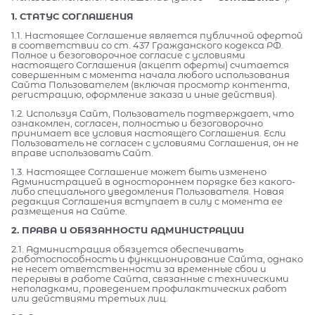
1. СТАТУС СОГЛАШЕНИЯ
1.1. Настоящее Соглашение является публичной офертой
в соответствии со ст. 437 Гражданского кодекса РФ.
Полное и безоговорочное согласие с условиями
настоящего Соглашения (акцепт оферты) считается
совершенным с момента начала любого использования
Сайта Пользователем (включая просмотр контента,
регистрацию, оформление заказа и иные действия).
1.2. Используя Сайт, Пользователь подтверждает, что
ознакомлен, согласен, полностью и безоговорочно
принимает все условия настоящего Соглашения. Если
Пользователь не согласен с условиями Соглашения, он не
вправе использовать Сайт.
1.3. Настоящее Соглашение может быть изменено
Администрацией в одностороннем порядке без какого-
либо специального уведомления Пользователя. Новая
редакция Соглашения вступает в силу с момента ее
размещения на Сайте.
2. ПРАВА И ОБЯЗАННОСТИ АДМИНИСТРАЦИИ
2.1. Администрация обязуется обеспечивать
работоспособность и функционирование Сайта, однако
не несет ответственности за временные сбои и
перерывы в работе Сайта, связанные с техническими
неполадками, проведением профилактических работ
или действиями третьих лиц.