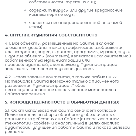
собственности третьих лиц;
содержит вирусы или другие вредоносные
компьютерные коды;
является несанкционированной рекламой
(спам).
4. ИНТЕЛЛЕКТУАЛЬНАЯ СОБСТВЕННОСТЬ
4.1. Все объекты, размещенные на Сайте, включая
элементы дизайна, текст, графические изображения,
иллюстрации, видео, скрипты, программы, музыка, звуки
и другие объекты (контент), являются исключительной
собственностью Администрации или
правообладателей, с которыми у Администрации
заключены соответствующие договоры.
4.2. Использование контента, а также любых иных
материалов Сайта возможно только с письменного
разрешения Администрации. Любое
несанкционированное использование материалов
Сайта запрещено.
5. КОНФИДЕНЦИАЛЬНОСТЬ И ОБРАБОТКА ДАННЫХ
5.1. Факт использования Сайта означает согласие
Пользователя на сбор и обработку обезличенных
данных о его действиях на Сайте (с использованием
технологии «cookies» и аналогичных) в целях анализа
аудитории, улучшения работы Сайта и показа целевой
рекламы.