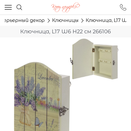
Ваш город - Москва,
угадали?
терьерный декор
Ключницы
Ключница, L17 W6 
ДА
НЕТ
Ключница, L17 W6 H22 см 266106