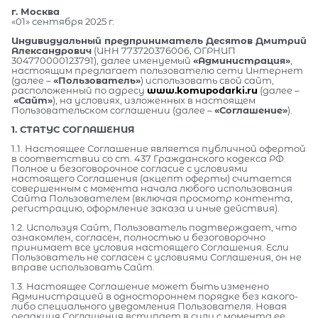
г. Москва
«01» сентября 2025 г.
Индивидуальный предприниматель Десятов Дмитрий
Александрович
(ИНН 773720376006, ОГРНИП
304770000123791), далее именуемый
«Администрация»
,
настоящим предлагает пользователю сети Интернет
(далее –
«Пользователь»
) использовать свой сайт,
расположенный по адресу
www.komupodarki.ru
(далее –
«Сайт»
), на условиях, изложенных в настоящем
Пользовательском соглашении (далее –
«Соглашение»
).
1. СТАТУС СОГЛАШЕНИЯ
1.1. Настоящее Соглашение является публичной офертой
в соответствии со ст. 437 Гражданского кодекса РФ.
Полное и безоговорочное согласие с условиями
настоящего Соглашения (акцепт оферты) считается
совершенным с момента начала любого использования
Сайта Пользователем (включая просмотр контента,
регистрацию, оформление заказа и иные действия).
1.2. Используя Сайт, Пользователь подтверждает, что
ознакомлен, согласен, полностью и безоговорочно
принимает все условия настоящего Соглашения. Если
Пользователь не согласен с условиями Соглашения, он не
вправе использовать Сайт.
1.3. Настоящее Соглашение может быть изменено
Администрацией в одностороннем порядке без какого-
либо специального уведомления Пользователя. Новая
редакция Соглашения вступает в силу с момента ее