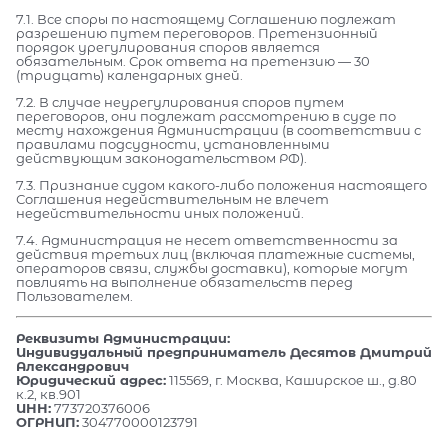
7.1. Все споры по настоящему Соглашению подлежат
разрешению путем переговоров. Претензионный
порядок урегулирования споров является
обязательным. Срок ответа на претензию — 30
(тридцать) календарных дней.
7.2. В случае неурегулирования споров путем
переговоров, они подлежат рассмотрению в суде по
месту нахождения Администрации (в соответствии с
правилами подсудности, установленными
действующим законодательством РФ).
7.3. Признание судом какого-либо положения настоящего
Соглашения недействительным не влечет
недействительности иных положений.
7.4. Администрация не несет ответственности за
действия третьих лиц (включая платежные системы,
операторов связи, службы доставки), которые могут
повлиять на выполнение обязательств перед
Пользователем.
Реквизиты Администрации:
Индивидуальный предприниматель Десятов Дмитрий
Александрович
Юридический адрес:
115569, г. Москва, Каширское ш., д.80
к.2, кв.901
ИНН:
773720376006
ОГРНИП:
304770000123791