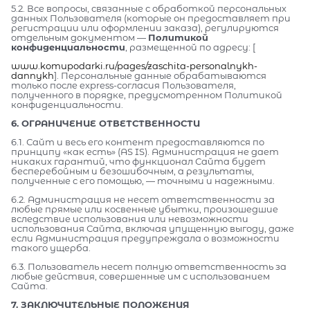
5.2. Все вопросы, связанные с обработкой персональных
данных Пользователя (которые он предоставляет при
регистрации или оформлении заказа), регулируются
отдельным документом —
Политикой
конфиденциальности
, размещенной по адресу: [
www.komupodarki.ru/pages/zaschita-personalnykh-
dannykh
]. Персональные данные обрабатываются
только после express-согласия Пользователя,
полученного в порядке, предусмотренном Политикой
конфиденциальности.
6. ОГРАНИЧЕНИЕ ОТВЕТСТВЕННОСТИ
6.1. Сайт и весь его контент предоставляются по
принципу «как есть» (AS IS). Администрация не дает
никаких гарантий, что функционал Сайта будет
бесперебойным и безошибочным, а результаты,
полученные с его помощью, — точными и надежными.
6.2. Администрация не несет ответственности за
любые прямые или косвенные убытки, произошедшие
вследствие использования или невозможности
использования Сайта, включая упущенную выгоду, даже
если Администрация предупреждала о возможности
такого ущерба.
6.3. Пользователь несет полную ответственность за
любые действия, совершенные им с использованием
Сайта.
7. ЗАКЛЮЧИТЕЛЬНЫЕ ПОЛОЖЕНИЯ