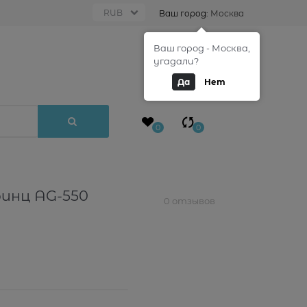
Ваш город:
Москва
Ваш город - Москва,
0
угадали?
Да
Нет
0
0
инц AG-550
0 отзывов