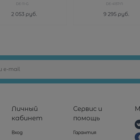
DE-11-G
DE-4157-N
2 053
 руб.
9 295
 руб.
Личный
Сервис и
М
кабинет
помощь
Вход
Гарантия