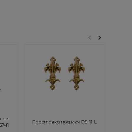
ное
Меч р
Подставка под меч DE-11-L
57-N
до н