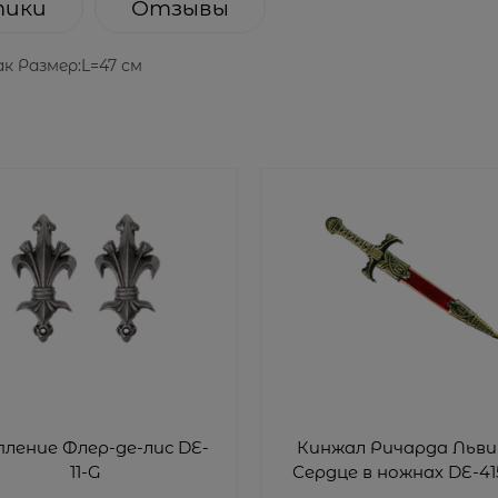
тики
Отзывы
к Размер:L=47 см
 Флер-де-лис DE-
Кинжал Ричарда Льви
11-G
Сердце в ножнах DE-41