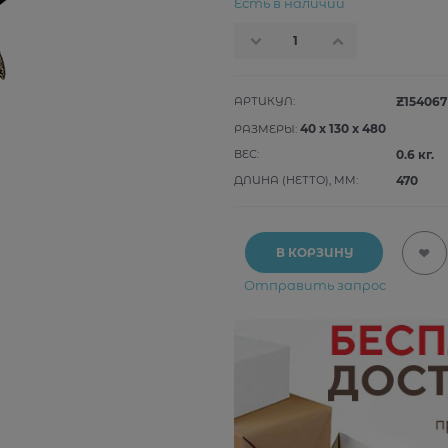
Есть в наличии
АРТИКУЛ:
Z154067
40
x
130
x
480
РАЗМЕРЫ:
ВЕС:
0.6
кг.
ДЛИНА (НЕТТО), ММ:
470
В КОРЗИНУ
Отправить запрос